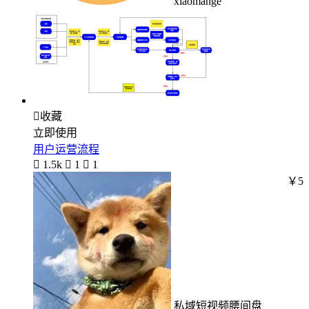
xiaomahge

收藏
立即使用
用户运营流程

1.5k

1

1
￥5
私域短视频腰间盘