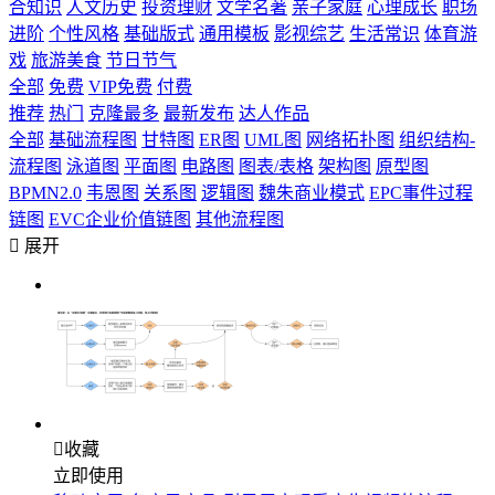
合知识
人文历史
投资理财
文学名著
亲子家庭
心理成长
职场
进阶
个性风格
基础版式
通用模板
影视综艺
生活常识
体育游
戏
旅游美食
节日节气
全部
免费
VIP免费
付费
推荐
热门
克隆最多
最新发布
达人作品
全部
基础流程图
甘特图
ER图
UML图
网络拓扑图
组织结构-
流程图
泳道图
平面图
电路图
图表/表格
架构图
原型图
BPMN2.0
韦恩图
关系图
逻辑图
魏朱商业模式
EPC事件过程
链图
EVC企业价值链图
其他流程图

展开

收藏
立即使用