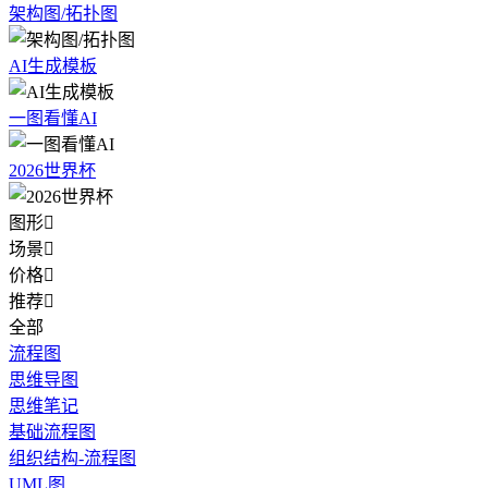
架构图/拓扑图
AI生成模板
一图看懂AI
2026世界杯
图形

场景

价格

推荐

全部
流程图
思维导图
思维笔记
基础流程图
组织结构-流程图
UML图