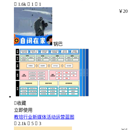

1.6k

1

1
￥20
锅巴

收藏
立即使用
教培行业新媒体活动运营蓝图

2.1k

5

3