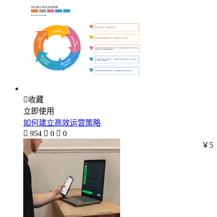

收藏
立即使用
如何建立高效运营策略

954

0

0
￥5