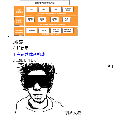

收藏
立即使用
用户运营体系构成

1.9k

4

6
￥3
胡渣大叔