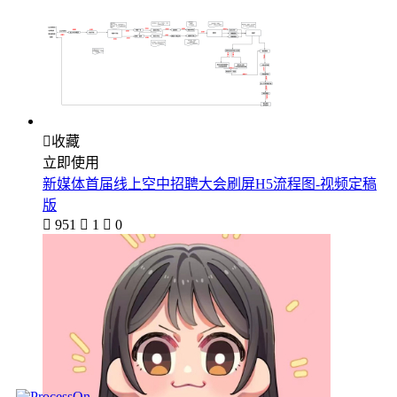

收藏
立即使用
新媒体首届线上空中招聘大会刷屏H5流程图-视频定稿
版

951

1

0