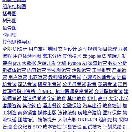
组织结构图
括号图
树形图
鱼骨图
时间轴
其他思维导图
全部
UI设计
用户旅程地图
交互设计
原型规划
项目管理
业务
流程
用户体验地图
需求分析
其他技术
云
php
算法
前端开发
架构
java
大数据
后端开发
运维
Python
AI
渠道运营
数据分析
新媒体运营
内容运营
短视频运营
活动运营
工具推荐
产品运
营
用户运营
电商运营
教师资格证考试
心理咨询师考试
计算
机考试
司法考试
研究生考试
公务员考试
软考
英语考试
项目
管理师职业资格（PMP）
执业医师资格考试
会计职称考试
建
筑师考试
建造师考试
学前教育
其他教育
初中
高中
大学
小学
客服咨询
其他岗位
酒店餐饮
金融保险
汽车出行
教育培训
加
工制造
商务销售
媒体出版
法律法务
房地产建筑
医疗保健
物
流快递
团建培训
技能提升
入职离职
OKR-KPI
组织结构
采购
管理
会议纪要
SOP
成本管控
销售管理
面试技巧
计划总结
综