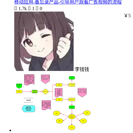
移动应用-备忘录产品-引导用户观看广告视频的流程

1.7k

1

0
￥5
李钱钱