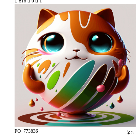

816

0

1
PO_773836
￥5