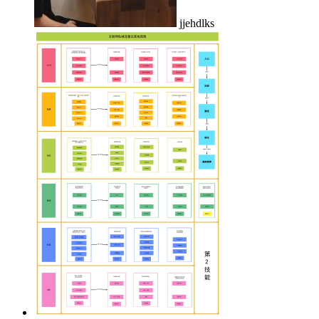
jjehdlks