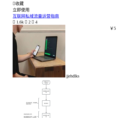

收藏
立即使用
互联网私域流量运营指南

1.6k

2

4
￥5
jjehdlks