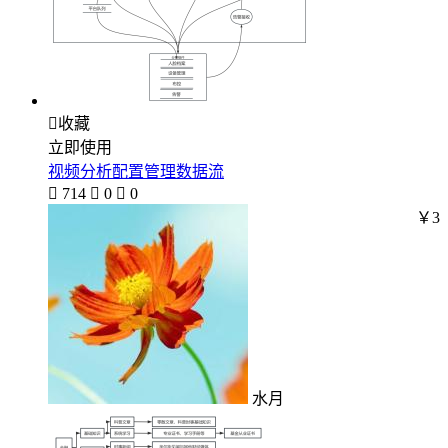

收藏
立即使用
视频分析配置管理数据流

714

0

0
￥3
水月