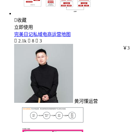

收藏
立即使用
完美日记私域电商运营地图

2.1k

8

3
￥3
黄河懂运营