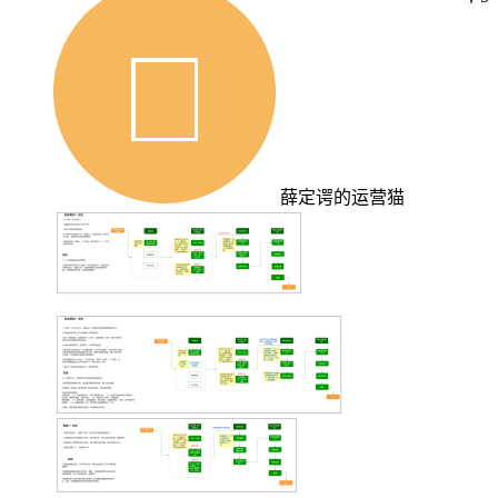
薛定谔的运营猫