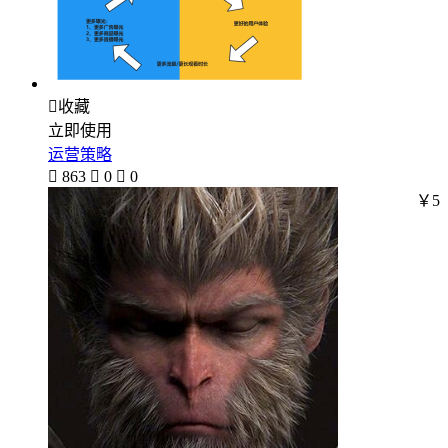

收藏
立即使用
运营策略

863

0

0
￥5