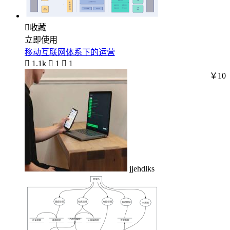

收藏
立即使用
移动互联网体系下的运营

1.1k

1

1
￥10
jjehdlks