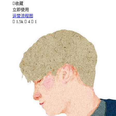

收藏
立即使用
运营流程图

1.5k

4

1