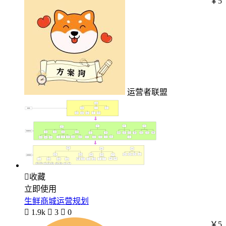
￥5
运营者联盟

收藏
立即使用
生鲜商城运营规划

1.9k

3

0
￥5