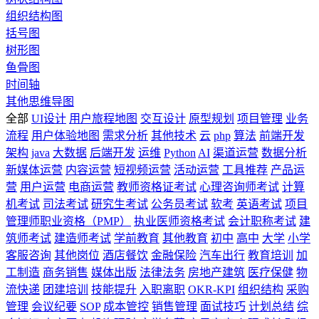
组织结构图
括号图
树形图
鱼骨图
时间轴
其他思维导图
全部
UI设计
用户旅程地图
交互设计
原型规划
项目管理
业务
流程
用户体验地图
需求分析
其他技术
云
php
算法
前端开发
架构
java
大数据
后端开发
运维
Python
AI
渠道运营
数据分析
新媒体运营
内容运营
短视频运营
活动运营
工具推荐
产品运
营
用户运营
电商运营
教师资格证考试
心理咨询师考试
计算
机考试
司法考试
研究生考试
公务员考试
软考
英语考试
项目
管理师职业资格（PMP）
执业医师资格考试
会计职称考试
建
筑师考试
建造师考试
学前教育
其他教育
初中
高中
大学
小学
客服咨询
其他岗位
酒店餐饮
金融保险
汽车出行
教育培训
加
工制造
商务销售
媒体出版
法律法务
房地产建筑
医疗保健
物
流快递
团建培训
技能提升
入职离职
OKR-KPI
组织结构
采购
管理
会议纪要
SOP
成本管控
销售管理
面试技巧
计划总结
综