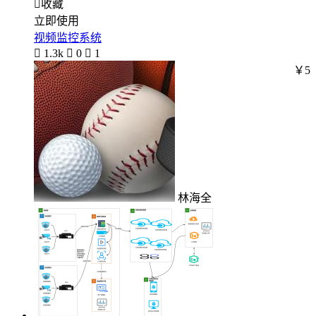

收藏
立即使用
视频监控系统

1.3k

0

1
￥5
林海全