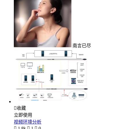
南言已尽

收藏
立即使用
视频环境分析

1.8k

1

0