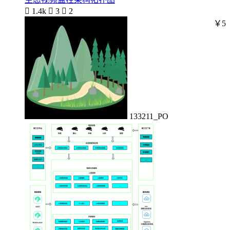

1.4k

3

2
￥5
133211_PO