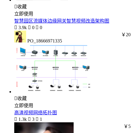

收藏
立即使用
智慧园区流媒体边缘网关智慧视频改造架构图

3.9k

0

0
￥20
PO_18666971335

收藏
立即使用
高清视频网络拓扑图

1.3k

3

1
￥5