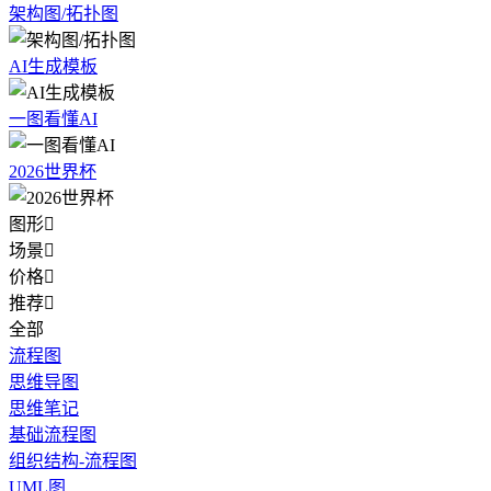
架构图/拓扑图
AI生成模板
一图看懂AI
2026世界杯
图形

场景

价格

推荐

全部
流程图
思维导图
思维笔记
基础流程图
组织结构-流程图
UML图