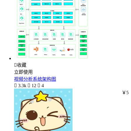

收藏
立即使用
视频分析系统架构图

3.3k

12

4
￥5