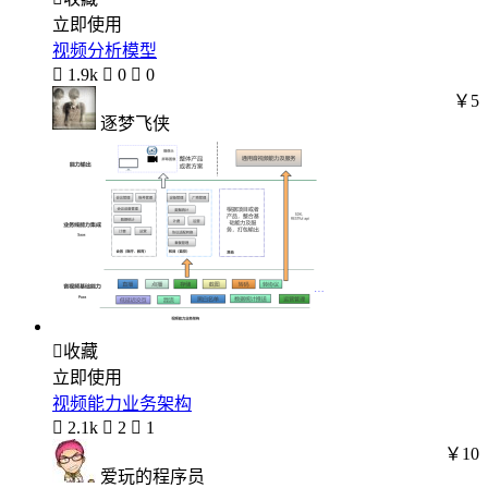
立即使用
视频分析模型

1.9k

0

0
￥5
逐梦飞侠

收藏
立即使用
视频能力业务架构

2.1k

2

1
￥10
爱玩的程序员