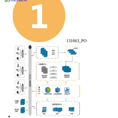
131663_PO