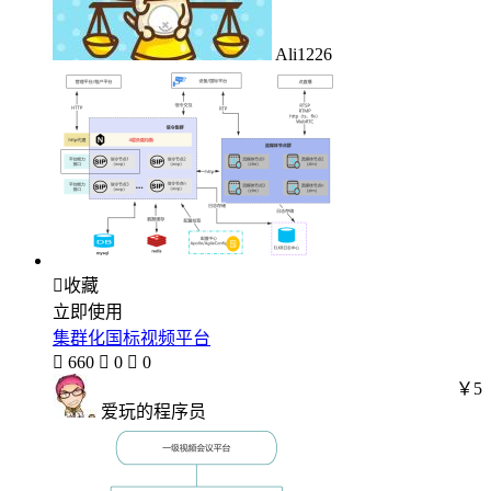
Ali1226

收藏
立即使用
集群化国标视频平台

660

0

0
￥5
爱玩的程序员