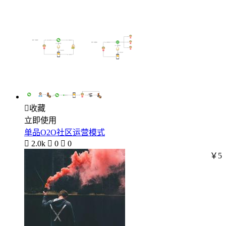

收藏
立即使用
单品O2O社区运营模式

2.0k

0

0
￥5