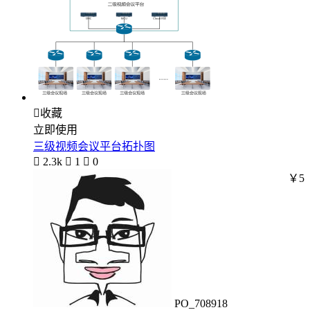

收藏
立即使用
三级视频会议平台拓扑图

2.3k

1

0
￥5
PO_708918