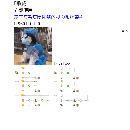

收藏
立即使用
基于复杂集团网络的视频系统架构

960

0

0
￥3
Levi Lee