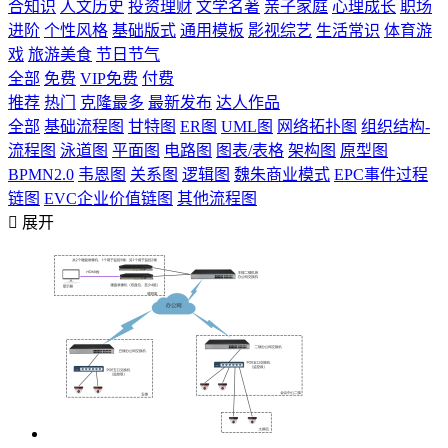
合知识
人文历史
投资理财
文学名著
亲子家庭
心理成长
职场
进阶
个性风格
基础版式
通用模板
影视综艺
生活常识
体育游
戏
旅游美食
节日节气
全部
免费
VIP免费
付费
推荐
热门
克隆最多
最新发布
达人作品
全部
基础流程图
甘特图
ER图
UML图
网络拓扑图
组织结构-
流程图
泳道图
平面图
电路图
图表/表格
架构图
原型图
BPMN2.0
韦恩图
关系图
逻辑图
魏朱商业模式
EPC事件过程
链图
EVC企业价值链图
其他流程图

展开