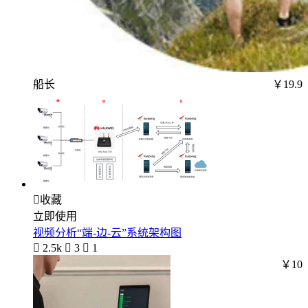
船长
￥19.9

收藏
立即使用
视频分析“端-边-云”系统架构图

2.5k

3

1
￥10