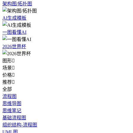
架构图/拓扑图
AI生成模板
一图看懂AI
2026世界杯
图形

场景

价格

推荐

全部
流程图
思维导图
思维笔记
基础流程图
组织结构-流程图
UML图