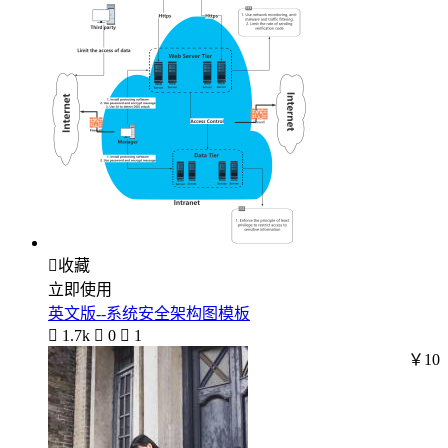

收藏
立即使用
英文版--系统安全架构图模板

1.7k

0

1
￥10