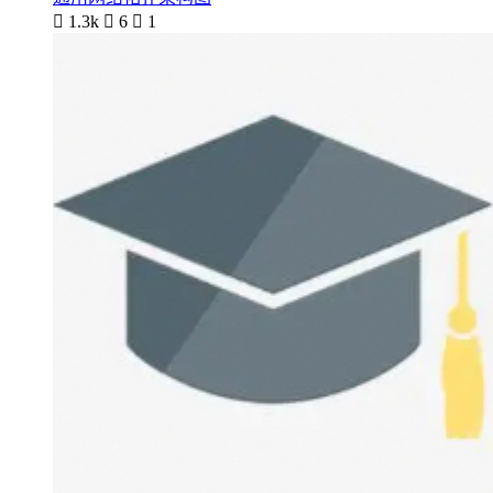

1.3k

6

1