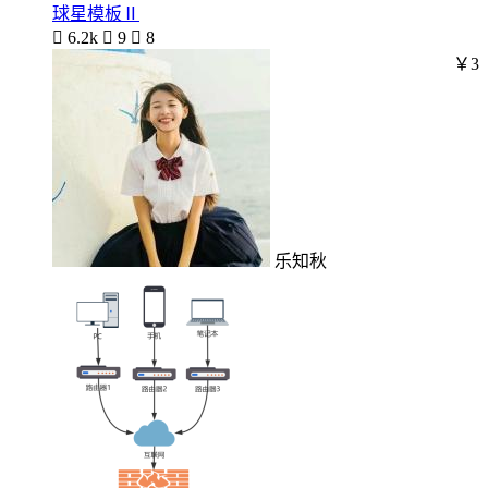
球星模板Ⅱ

6.2k

9

8
￥3
乐知秋