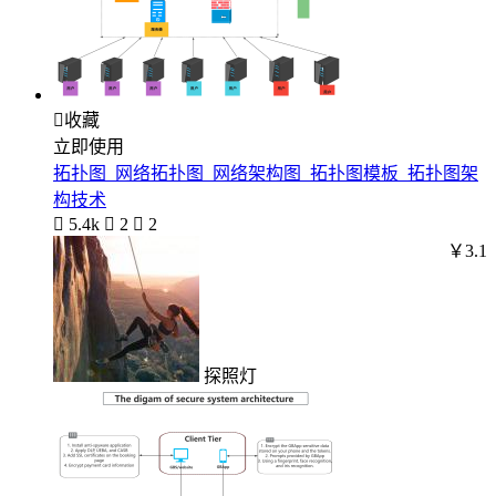

收藏
立即使用
拓扑图_网络拓扑图_网络架构图_拓扑图模板_拓扑图架
构技术

5.4k

2

2
￥3.1
探照灯