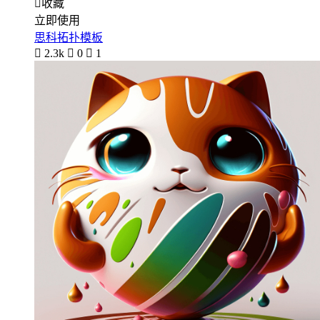

收藏
立即使用
思科拓扑模板

2.3k

0

1