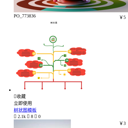
PO_773836
￥5

收藏
立即使用
树状图模板

2.1k

8

0
￥3