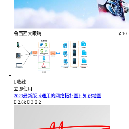
鲁西西大眼睛
￥10

收藏
立即使用
2023最新版《通用的网络拓扑图》知识地图

2.8k

3

2