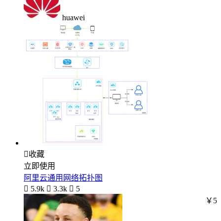
huawei

收藏
立即使用
阿里云通用网络拓扑图

5.9k

3.3k

5
￥5