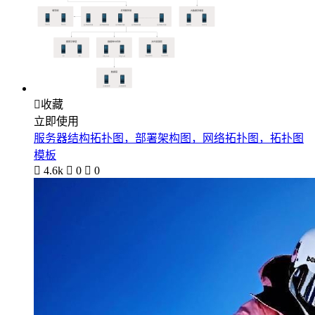

收藏
立即使用
服务器结构拓扑图，部署架构图，网络拓扑图，拓扑图
模板

4.6k

0

0