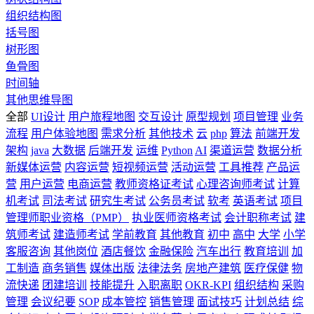
组织结构图
括号图
树形图
鱼骨图
时间轴
其他思维导图
全部
UI设计
用户旅程地图
交互设计
原型规划
项目管理
业务
流程
用户体验地图
需求分析
其他技术
云
php
算法
前端开发
架构
java
大数据
后端开发
运维
Python
AI
渠道运营
数据分析
新媒体运营
内容运营
短视频运营
活动运营
工具推荐
产品运
营
用户运营
电商运营
教师资格证考试
心理咨询师考试
计算
机考试
司法考试
研究生考试
公务员考试
软考
英语考试
项目
管理师职业资格（PMP）
执业医师资格考试
会计职称考试
建
筑师考试
建造师考试
学前教育
其他教育
初中
高中
大学
小学
客服咨询
其他岗位
酒店餐饮
金融保险
汽车出行
教育培训
加
工制造
商务销售
媒体出版
法律法务
房地产建筑
医疗保健
物
流快递
团建培训
技能提升
入职离职
OKR-KPI
组织结构
采购
管理
会议纪要
SOP
成本管控
销售管理
面试技巧
计划总结
综