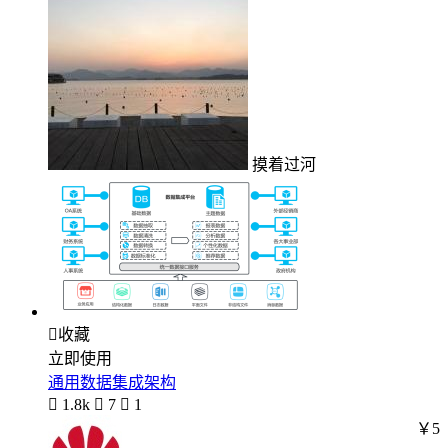
摸着过河

收藏
立即使用
通用数据集成架构

1.8k

7

1
￥5