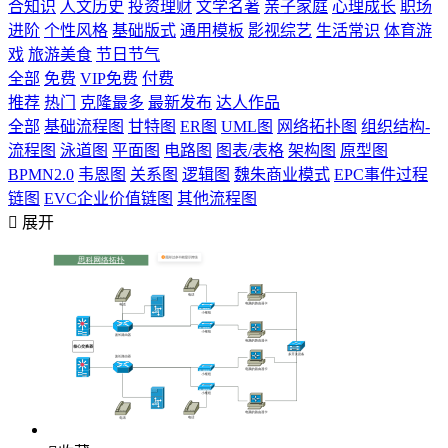
合知识
人文历史
投资理财
文学名著
亲子家庭
心理成长
职场
进阶
个性风格
基础版式
通用模板
影视综艺
生活常识
体育游
戏
旅游美食
节日节气
全部
免费
VIP免费
付费
推荐
热门
克隆最多
最新发布
达人作品
全部
基础流程图
甘特图
ER图
UML图
网络拓扑图
组织结构-
流程图
泳道图
平面图
电路图
图表/表格
架构图
原型图
BPMN2.0
韦恩图
关系图
逻辑图
魏朱商业模式
EPC事件过程
链图
EVC企业价值链图
其他流程图

展开