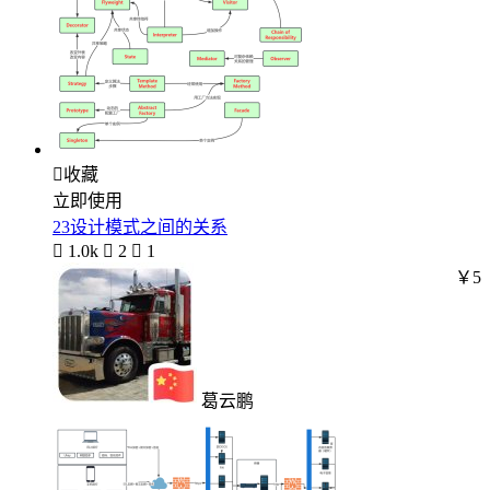

收藏
立即使用
23设计模式之间的关系

1.0k

2

1
￥5
葛云鹏