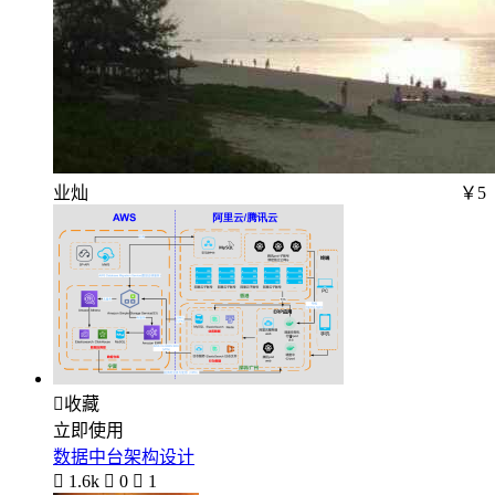
业灿
￥5

收藏
立即使用
数据中台架构设计

1.6k

0

1