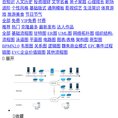
合知识
人文历史
投资理财
文学名著
亲子家庭
心理成长
职场
进阶
个性风格
基础版式
通用模板
影视综艺
生活常识
体育游
戏
旅游美食
节日节气
全部
免费
VIP免费
付费
推荐
热门
克隆最多
最新发布
达人作品
全部
基础流程图
甘特图
ER图
UML图
网络拓扑图
组织结构-
流程图
泳道图
平面图
电路图
图表/表格
架构图
原型图
BPMN2.0
韦恩图
关系图
逻辑图
魏朱商业模式
EPC事件过程
链图
EVC企业价值链图
其他流程图

展开

收藏