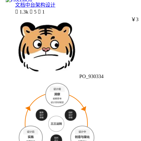
文档中台架构设计

1.3k

5

1
￥3
PO_930334