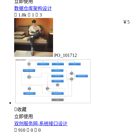
立即使用
数据仓库架构设计

1.8k

1

3
￥5
PO_101712

收藏
立即使用
双创服务网-系统接口设计

910

0

0