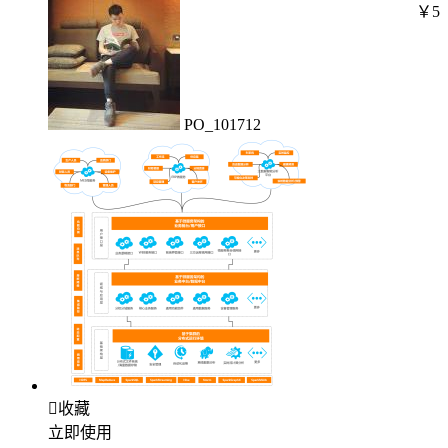
￥5
PO_101712

收藏
立即使用