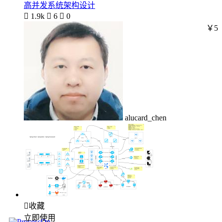
高并发系统架构设计

1.9k

6

0
￥5
alucard_chen

收藏
立即使用