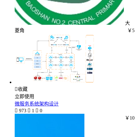
大
菱角
￥5

收藏
立即使用
微服务系统架构设计

973

1

0
￥10