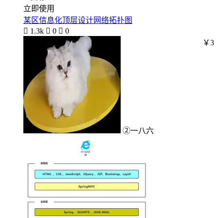
立即使用
某区信息化顶层设计网络拓扑图

1.3k

0

0
￥3
②一八六