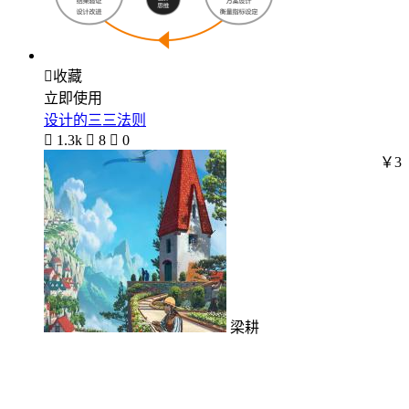

收藏
立即使用
设计的三三法则

1.3k

8

0
￥3
梁耕