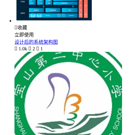

收藏
立即使用
设计后的系统架构图

1.0k

2

1