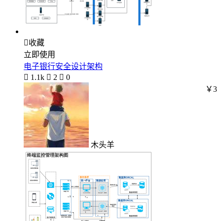

收藏
立即使用
电子银行安全设计架构

1.1k

2

0
￥3
木头羊