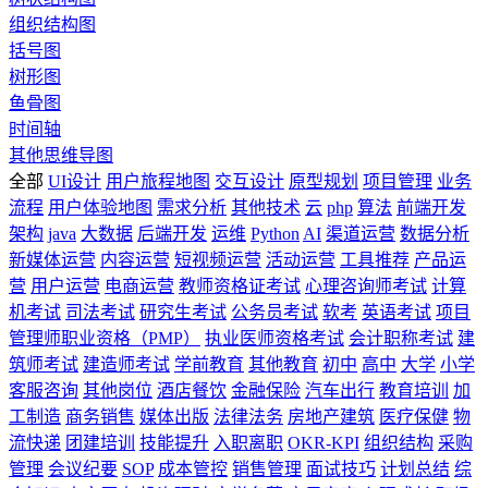
组织结构图
括号图
树形图
鱼骨图
时间轴
其他思维导图
全部
UI设计
用户旅程地图
交互设计
原型规划
项目管理
业务
流程
用户体验地图
需求分析
其他技术
云
php
算法
前端开发
架构
java
大数据
后端开发
运维
Python
AI
渠道运营
数据分析
新媒体运营
内容运营
短视频运营
活动运营
工具推荐
产品运
营
用户运营
电商运营
教师资格证考试
心理咨询师考试
计算
机考试
司法考试
研究生考试
公务员考试
软考
英语考试
项目
管理师职业资格（PMP）
执业医师资格考试
会计职称考试
建
筑师考试
建造师考试
学前教育
其他教育
初中
高中
大学
小学
客服咨询
其他岗位
酒店餐饮
金融保险
汽车出行
教育培训
加
工制造
商务销售
媒体出版
法律法务
房地产建筑
医疗保健
物
流快递
团建培训
技能提升
入职离职
OKR-KPI
组织结构
采购
管理
会议纪要
SOP
成本管控
销售管理
面试技巧
计划总结
综