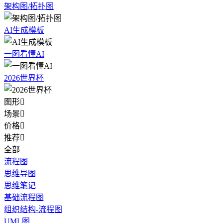
架构图/拓扑图
AI生成模板
一图看懂AI
2026世界杯
图形

场景

价格

推荐

全部
流程图
思维导图
思维笔记
基础流程图
组织结构-流程图
UML图