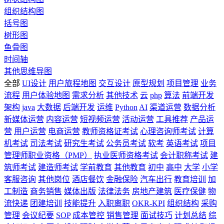
组织结构图
括号图
树形图
鱼骨图
时间轴
其他思维导图
全部
UI设计
用户旅程地图
交互设计
原型规划
项目管理
业务
流程
用户体验地图
需求分析
其他技术
云
php
算法
前端开发
架构
java
大数据
后端开发
运维
Python
AI
渠道运营
数据分析
新媒体运营
内容运营
短视频运营
活动运营
工具推荐
产品运
营
用户运营
电商运营
教师资格证考试
心理咨询师考试
计算
机考试
司法考试
研究生考试
公务员考试
软考
英语考试
项目
管理师职业资格（PMP）
执业医师资格考试
会计职称考试
建
筑师考试
建造师考试
学前教育
其他教育
初中
高中
大学
小学
客服咨询
其他岗位
酒店餐饮
金融保险
汽车出行
教育培训
加
工制造
商务销售
媒体出版
法律法务
房地产建筑
医疗保健
物
流快递
团建培训
技能提升
入职离职
OKR-KPI
组织结构
采购
管理
会议纪要
SOP
成本管控
销售管理
面试技巧
计划总结
综