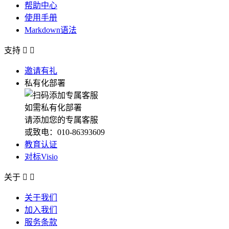
帮助中心
使用手册
Markdown语法
支持


邀请有礼
私有化部署
如需私有化部署
请添加您的专属客服
或致电：010-86393609
教育认证
对标Visio
关于


关于我们
加入我们
服务条款