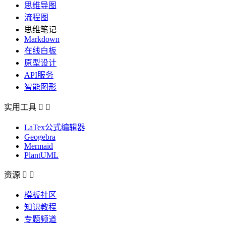
思维导图
流程图
思维笔记
Markdown
在线白板
原型设计
API服务
智能图形
实用工具


LaTex公式编辑器
Geogebra
Mermaid
PlantUML
资源


模板社区
知识教程
专题频道