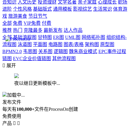
合知识
人文历史
投资理财
文学名著
亲子家庭
心理成长
职场
进阶
个性风格
基础版式
通用模板
影视综艺
生活常识
体育游
戏
旅游美食
节日节气
全部
免费
VIP免费
付费
推荐
热门
克隆最多
最新发布
达人作品
全部
基础流程图
甘特图
ER图
UML图
网络拓扑图
组织结构-
流程图
泳道图
平面图
电路图
图表/表格
架构图
原型图
BPMN2.0
韦恩图
关系图
逻辑图
魏朱商业模式
EPC事件过程
链图
EVC企业价值链图
其他流程图

展开
夜以继日更新模板中...
加载中...
发布文件
每天有
100,000+
文件在ProcessOn创建
免费使用
产品

