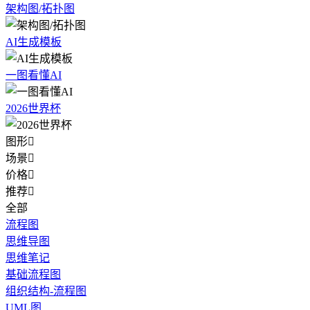
架构图/拓扑图
AI生成模板
一图看懂AI
2026世界杯
图形

场景

价格

推荐

全部
流程图
思维导图
思维笔记
基础流程图
组织结构-流程图
UML图