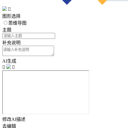

图形选择
思维导图
主题
补充说明
AI生成


修改AI描述
去编辑