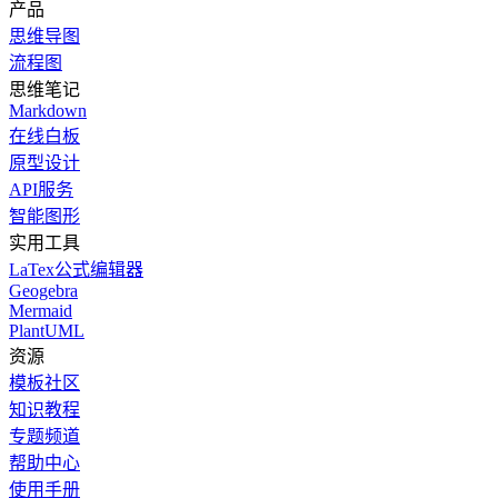
产品
思维导图
流程图
思维笔记
Markdown
在线白板
原型设计
API服务
智能图形
实用工具
LaTex公式编辑器
Geogebra
Mermaid
PlantUML
资源
模板社区
知识教程
专题频道
帮助中心
使用手册