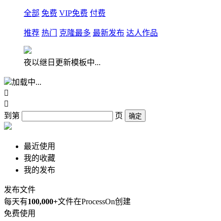
全部
免费
VIP免费
付费
推荐
热门
克隆最多
最新发布
达人作品
夜以继日更新模板中...
加载中...


到第
页
确定
最近使用
我的收藏
我的发布
发布文件
每天有
100,000+
文件在ProcessOn创建
免费使用