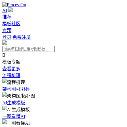
AI
推荐
模板社区
专题
登录
免费注册

模板专题
查看更多
流程梳理
架构图/拓扑图
AI生成模板
一图看懂AI