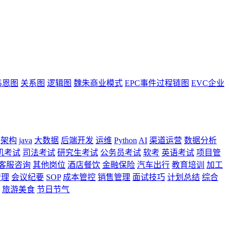
韦恩图
关系图
逻辑图
魏朱商业模式
EPC事件过程链图
EVC企业
架构
java
大数据
后端开发
运维
Python
AI
渠道运营
数据分析
机考试
司法考试
研究生考试
公务员考试
软考
英语考试
项目管
客服咨询
其他岗位
酒店餐饮
金融保险
汽车出行
教育培训
加工
管理
会议纪要
SOP
成本管控
销售管理
面试技巧
计划总结
综合
旅游美食
节日节气