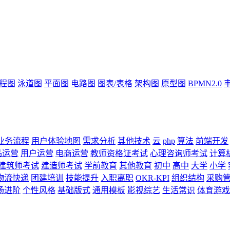
流程图
泳道图
平面图
电路图
图表/表格
架构图
原型图
BPMN2.0
业务流程
用户体验地图
需求分析
其他技术
云
php
算法
前端开发
品运营
用户运营
电商运营
教师资格证考试
心理咨询师考试
计算
建筑师考试
建造师考试
学前教育
其他教育
初中
高中
大学
小学
物流快递
团建培训
技能提升
入职离职
OKR-KPI
组织结构
采购
场进阶
个性风格
基础版式
通用模板
影视综艺
生活常识
体育游戏