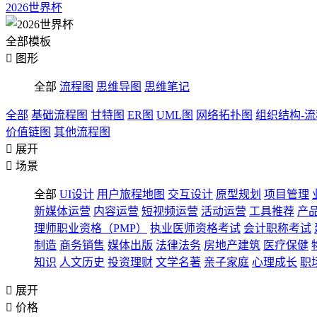
2026世界杯
全部模板

图形
全部
流程图
思维导图
思维笔记
全部
基础流程图
甘特图
ER图
UML图
网络拓扑图
组织结构-
价值链图
其他流程图

展开

场景
全部
UI设计
用户旅程地图
交互设计
原型规划
项目管理
新媒体运营
内容运营
短视频运营
活动运营
工具推荐
产
理师职业资格（PMP）
执业医师资格考试
会计职称考试
制造
商务销售
媒体出版
法律法务
房地产建筑
医疗保健
知识
人文历史
投资理财
文学名著
亲子家庭
心理成长
职

展开

价格