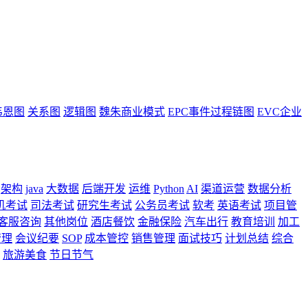
韦恩图
关系图
逻辑图
魏朱商业模式
EPC事件过程链图
EVC企业
架构
java
大数据
后端开发
运维
Python
AI
渠道运营
数据分析
机考试
司法考试
研究生考试
公务员考试
软考
英语考试
项目管
客服咨询
其他岗位
酒店餐饮
金融保险
汽车出行
教育培训
加工
管理
会议纪要
SOP
成本管控
销售管理
面试技巧
计划总结
综合
旅游美食
节日节气