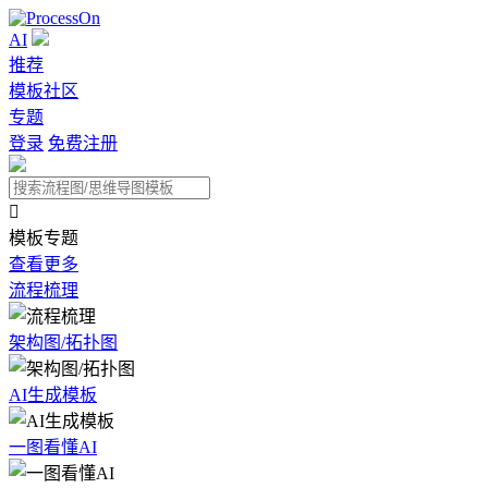
AI
推荐
模板社区
专题
登录
免费注册

模板专题
查看更多
流程梳理
架构图/拓扑图
AI生成模板
一图看懂AI