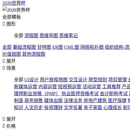
2026世界杯
全部模板

图形
全部
流程图
思维导图
思维笔记
全部
基础流程图
甘特图
ER图
UML图
网络拓扑图
组织结构-
价值链图
其他流程图

展开

场景
全部
UI设计
用户旅程地图
交互设计
原型规划
项目管理
新媒体运营
内容运营
短视频运营
活动运营
工具推荐
产
理师职业资格（PMP）
执业医师资格考试
会计职称考试
制造
商务销售
媒体出版
法律法务
房地产建筑
医疗保健
知识
人文历史
投资理财
文学名著
亲子家庭
心理成长
职

展开

价格