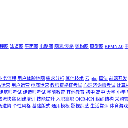
流程图
泳道图
平面图
电路图
图表/表格
架构图
原型图
BPMN2.0
业务流程
用户体验地图
需求分析
其他技术
云
php
算法
前端开发
品运营
用户运营
电商运营
教师资格证考试
心理咨询师考试
计算
建筑师考试
建造师考试
学前教育
其他教育
初中
高中
大学
小学
物流快递
团建培训
技能提升
入职离职
OKR-KPI
组织结构
采购
场进阶
个性风格
基础版式
通用模板
影视综艺
生活常识
体育游戏