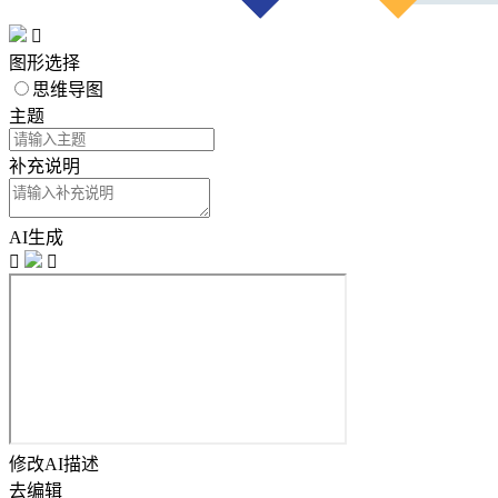

图形选择
思维导图
主题
补充说明
AI生成


修改AI描述
去编辑