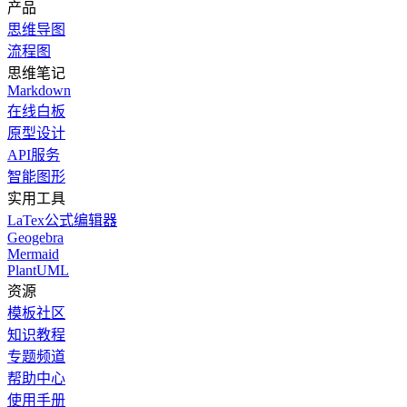
产品
思维导图
流程图
思维笔记
Markdown
在线白板
原型设计
API服务
智能图形
实用工具
LaTex公式编辑器
Geogebra
Mermaid
PlantUML
资源
模板社区
知识教程
专题频道
帮助中心
使用手册