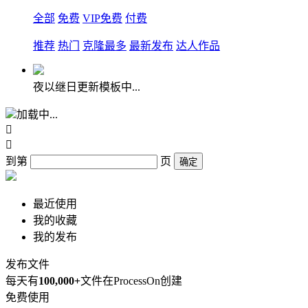
全部
免费
VIP免费
付费
推荐
热门
克隆最多
最新发布
达人作品
夜以继日更新模板中...
加载中...


到第
页
确定
最近使用
我的收藏
我的发布
发布文件
每天有
100,000+
文件在ProcessOn创建
免费使用