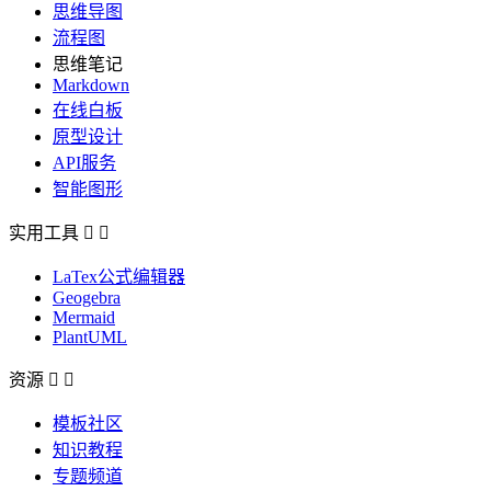
思维导图
流程图
思维笔记
Markdown
在线白板
原型设计
API服务
智能图形
实用工具


LaTex公式编辑器
Geogebra
Mermaid
PlantUML
资源


模板社区
知识教程
专题频道