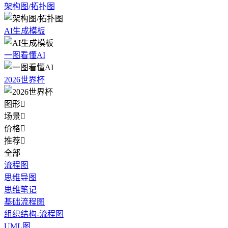
架构图/拓扑图
AI生成模板
一图看懂AI
2026世界杯
图形

场景

价格

推荐

全部
流程图
思维导图
思维笔记
基础流程图
组织结构-流程图
UML图