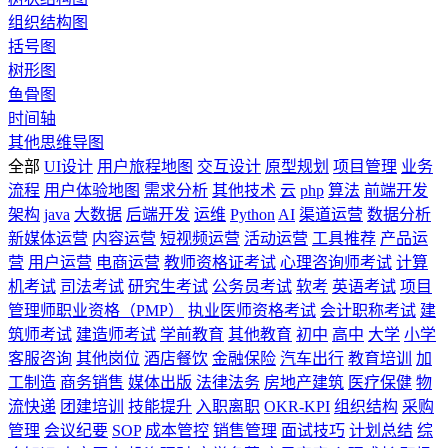
组织结构图
括号图
树形图
鱼骨图
时间轴
其他思维导图
全部
UI设计
用户旅程地图
交互设计
原型规划
项目管理
业务
流程
用户体验地图
需求分析
其他技术
云
php
算法
前端开发
架构
java
大数据
后端开发
运维
Python
AI
渠道运营
数据分析
新媒体运营
内容运营
短视频运营
活动运营
工具推荐
产品运
营
用户运营
电商运营
教师资格证考试
心理咨询师考试
计算
机考试
司法考试
研究生考试
公务员考试
软考
英语考试
项目
管理师职业资格（PMP）
执业医师资格考试
会计职称考试
建
筑师考试
建造师考试
学前教育
其他教育
初中
高中
大学
小学
客服咨询
其他岗位
酒店餐饮
金融保险
汽车出行
教育培训
加
工制造
商务销售
媒体出版
法律法务
房地产建筑
医疗保健
物
流快递
团建培训
技能提升
入职离职
OKR-KPI
组织结构
采购
管理
会议纪要
SOP
成本管控
销售管理
面试技巧
计划总结
综