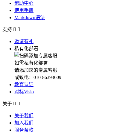
帮助中心
使用手册
Markdown语法
支持


邀请有礼
私有化部署
如需私有化部署
请添加您的专属客服
或致电：010-86393609
教育认证
对标Visio
关于


关于我们
加入我们
服务条款