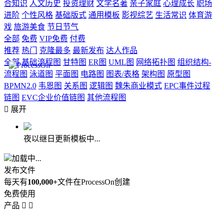
合知识
人文历史
投资理财
文学名著
亲子家庭
心理成长
职场
进阶
个性风格
基础版式
通用模板
影视综艺
生活常识
体育游
戏
旅游美食
节日节气
全部
免费
VIP免费
付费
推荐
热门
克隆最多
最新发布
达人作品
全部
基础流程图
甘特图
ER图
UML图
网络拓扑图
组织结构-
流程图
泳道图
平面图
电路图
图表/表格
架构图
原型图
BPMN2.0
韦恩图
关系图
逻辑图
魏朱商业模式
EPC事件过程
链图
EVC企业价值链图
其他流程图

展开
夜以继日更新模板中...
加载中...
发布文件
每天有
100,000+
文件在ProcessOn创建
免费使用
产品

