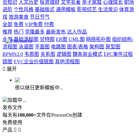
合知识
人文历史
投资理财
文学名著
亲子家庭
心理成长
职场
进阶
个性风格
基础版式
通用模板
影视综艺
生活常识
体育游
戏
旅游美食
节日节气
全部
免费
VIP免费
付费
推荐
热门
克隆最多
最新发布
达人作品
全部
基础流程图
甘特图
ER图
UML图
网络拓扑图
组织结构-
流程图
泳道图
平面图
电路图
图表/表格
架构图
原型图
BPMN2.0
韦恩图
关系图
逻辑图
魏朱商业模式
EPC事件过程
链图
EVC企业价值链图
其他流程图

展开
夜以继日更新模板中...
加载中...
发布文件
每天有
100,000+
文件在ProcessOn创建
免费使用
产品

