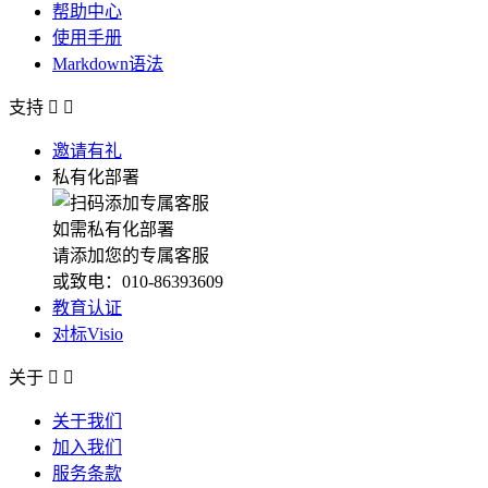
帮助中心
使用手册
Markdown语法
支持


邀请有礼
私有化部署
如需私有化部署
请添加您的专属客服
或致电：010-86393609
教育认证
对标Visio
关于


关于我们
加入我们
服务条款