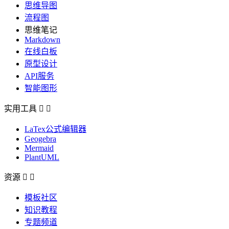
思维导图
流程图
思维笔记
Markdown
在线白板
原型设计
API服务
智能图形
实用工具


LaTex公式编辑器
Geogebra
Mermaid
PlantUML
资源


模板社区
知识教程
专题频道