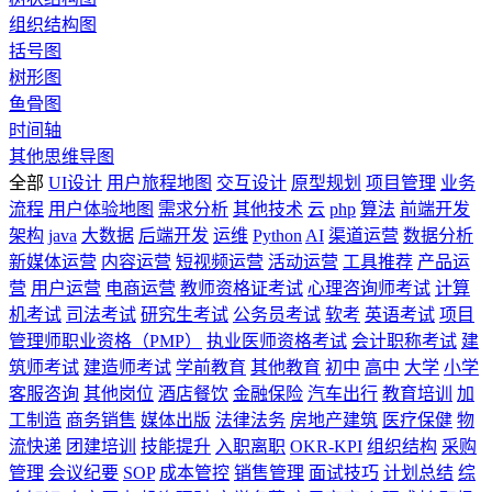
组织结构图
括号图
树形图
鱼骨图
时间轴
其他思维导图
全部
UI设计
用户旅程地图
交互设计
原型规划
项目管理
业务
流程
用户体验地图
需求分析
其他技术
云
php
算法
前端开发
架构
java
大数据
后端开发
运维
Python
AI
渠道运营
数据分析
新媒体运营
内容运营
短视频运营
活动运营
工具推荐
产品运
营
用户运营
电商运营
教师资格证考试
心理咨询师考试
计算
机考试
司法考试
研究生考试
公务员考试
软考
英语考试
项目
管理师职业资格（PMP）
执业医师资格考试
会计职称考试
建
筑师考试
建造师考试
学前教育
其他教育
初中
高中
大学
小学
客服咨询
其他岗位
酒店餐饮
金融保险
汽车出行
教育培训
加
工制造
商务销售
媒体出版
法律法务
房地产建筑
医疗保健
物
流快递
团建培训
技能提升
入职离职
OKR-KPI
组织结构
采购
管理
会议纪要
SOP
成本管控
销售管理
面试技巧
计划总结
综