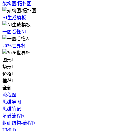
架构图/拓扑图
AI生成模板
一图看懂AI
2026世界杯
图形

场景

价格

推荐

全部
流程图
思维导图
思维笔记
基础流程图
组织结构-流程图
UML图