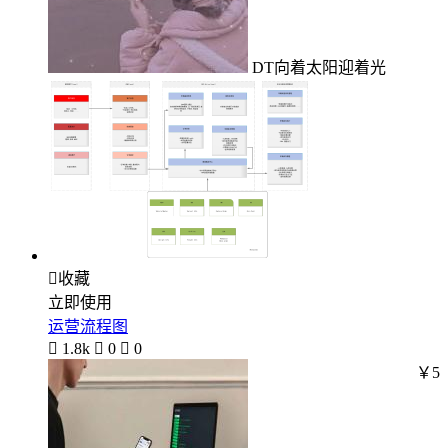
DT向着太阳迎着光

收藏
立即使用
运营流程图

1.8k

0

0
￥5