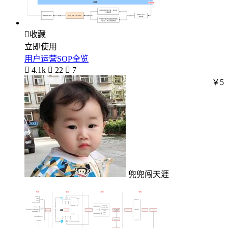

收藏
立即使用
用户运营SOP全览

4.1k

22

7
￥5
兜兜闯天涯