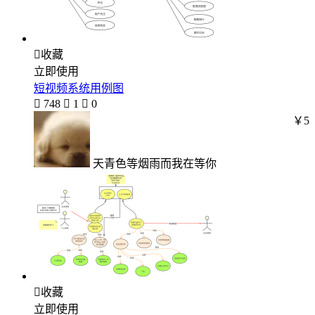

收藏
立即使用
短视频系统用例图

748

1

0
￥5
天青色等烟雨而我在等你

收藏
立即使用