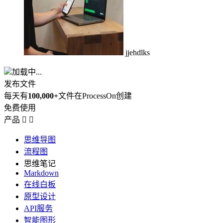
jjehdlks
加载中...
发布文件
每天有
100,000+
文件在ProcessOn创建
免费使用
产品


思维导图
流程图
思维笔记
Markdown
在线白板
原型设计
API服务
智能图形