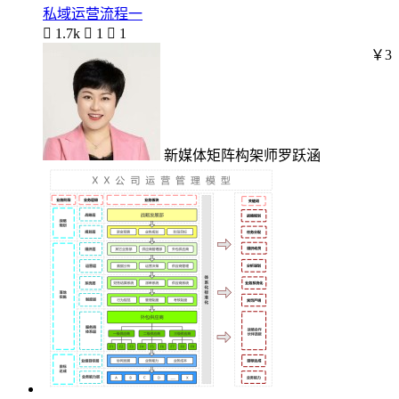
私域运营流程一

1.7k

1

1
￥3
新媒体矩阵构架师罗跃涵