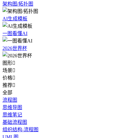
架构图/拓扑图
AI生成模板
一图看懂AI
2026世界杯
图形

场景

价格

推荐

全部
流程图
思维导图
思维笔记
基础流程图
组织结构-流程图
UML图