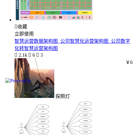

收藏
立即使用
智慧运营数据架构图_公司智慧化运营架构图_公司数字
化转智慧运营架构图

2.1k

6

3
￥6
探照灯