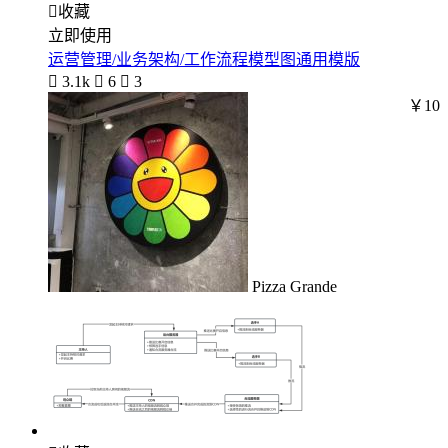

收藏
立即使用
运营管理/业务架构/工作流程模型图通用模版

3.1k

6

3
￥10
Pizza Grande