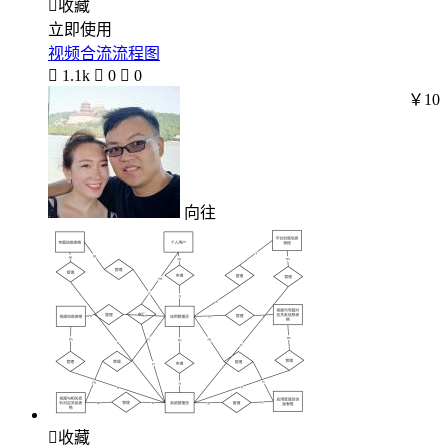

收藏
立即使用
视频合流流程图

1.1k

0

0
￥10
向往

收藏