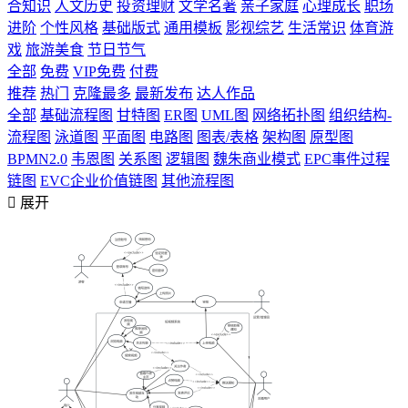
合知识
人文历史
投资理财
文学名著
亲子家庭
心理成长
职场
进阶
个性风格
基础版式
通用模板
影视综艺
生活常识
体育游
戏
旅游美食
节日节气
全部
免费
VIP免费
付费
推荐
热门
克隆最多
最新发布
达人作品
全部
基础流程图
甘特图
ER图
UML图
网络拓扑图
组织结构-
流程图
泳道图
平面图
电路图
图表/表格
架构图
原型图
BPMN2.0
韦恩图
关系图
逻辑图
魏朱商业模式
EPC事件过程
链图
EVC企业价值链图
其他流程图

展开