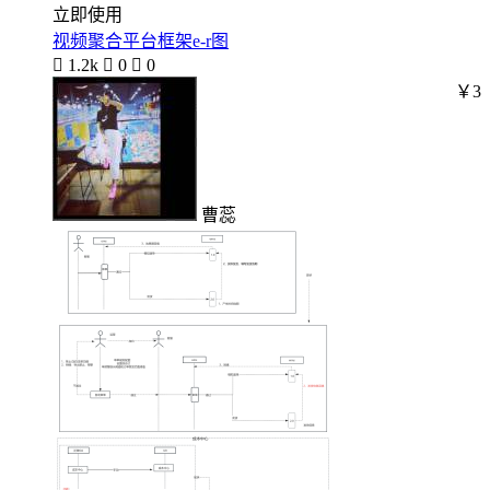
立即使用
视频聚合平台框架e-r图

1.2k

0

0
￥3
曹蕊