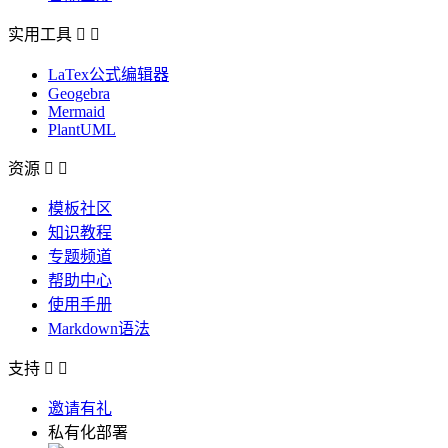
实用工具


LaTex公式编辑器
Geogebra
Mermaid
PlantUML
资源


模板社区
知识教程
专题频道
帮助中心
使用手册
Markdown语法
支持


邀请有礼
私有化部署