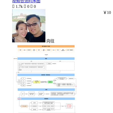
视频合流时序图

1.7k

0

0
￥10
向往