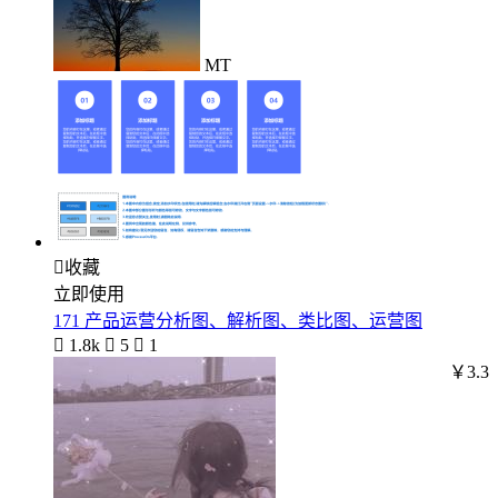
MT

收藏
立即使用
171 产品运营分析图、解析图、类比图、运营图

1.8k

5

1
￥3.3