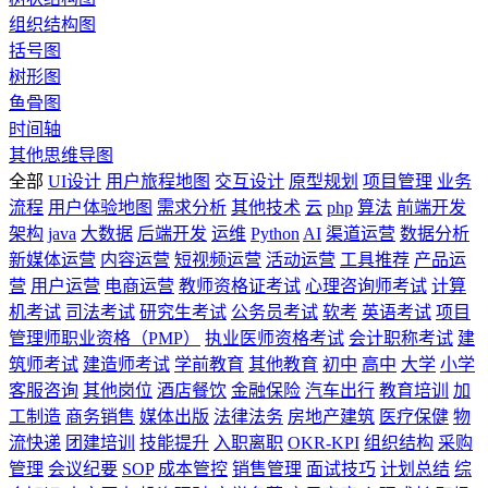
组织结构图
括号图
树形图
鱼骨图
时间轴
其他思维导图
全部
UI设计
用户旅程地图
交互设计
原型规划
项目管理
业务
流程
用户体验地图
需求分析
其他技术
云
php
算法
前端开发
架构
java
大数据
后端开发
运维
Python
AI
渠道运营
数据分析
新媒体运营
内容运营
短视频运营
活动运营
工具推荐
产品运
营
用户运营
电商运营
教师资格证考试
心理咨询师考试
计算
机考试
司法考试
研究生考试
公务员考试
软考
英语考试
项目
管理师职业资格（PMP）
执业医师资格考试
会计职称考试
建
筑师考试
建造师考试
学前教育
其他教育
初中
高中
大学
小学
客服咨询
其他岗位
酒店餐饮
金融保险
汽车出行
教育培训
加
工制造
商务销售
媒体出版
法律法务
房地产建筑
医疗保健
物
流快递
团建培训
技能提升
入职离职
OKR-KPI
组织结构
采购
管理
会议纪要
SOP
成本管控
销售管理
面试技巧
计划总结
综