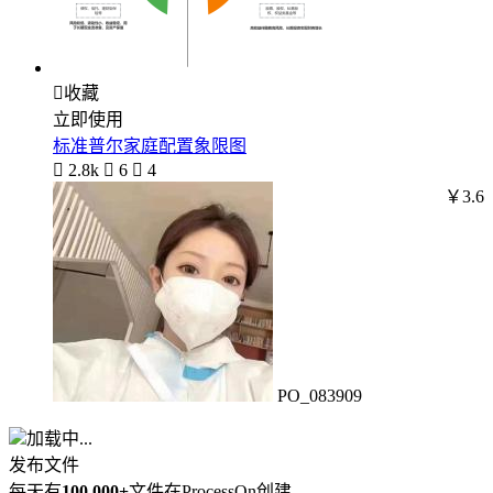

收藏
立即使用
标准普尔家庭配置象限图

2.8k

6

4
￥3.6
PO_083909
加载中...
发布文件
每天有
100,000+
文件在ProcessOn创建