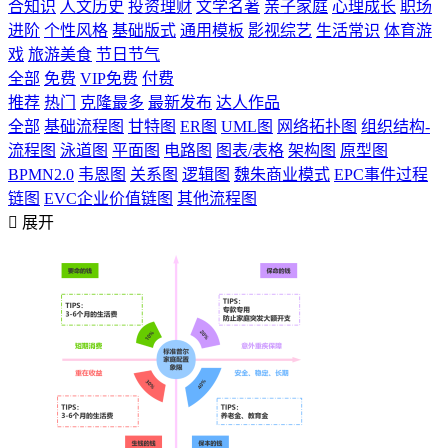
合知识
人文历史
投资理财
文学名著
亲子家庭
心理成长
职场
进阶
个性风格
基础版式
通用模板
影视综艺
生活常识
体育游
戏
旅游美食
节日节气
全部
免费
VIP免费
付费
推荐
热门
克隆最多
最新发布
达人作品
全部
基础流程图
甘特图
ER图
UML图
网络拓扑图
组织结构-
流程图
泳道图
平面图
电路图
图表/表格
架构图
原型图
BPMN2.0
韦恩图
关系图
逻辑图
魏朱商业模式
EPC事件过程
链图
EVC企业价值链图
其他流程图

展开