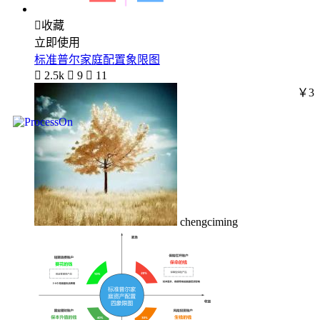

收藏
立即使用
标准普尔家庭配置象限图

2.5k

9

11
￥3
chengciming