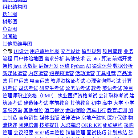
组织结构图
括号图
树形图
鱼骨图
时间轴
其他思维导图
全部
UI设计
用户旅程地图
交互设计
原型规划
项目管理
业务
流程
用户体验地图
需求分析
其他技术
云
php
算法
前端开发
架构
java
大数据
后端开发
运维
Python
AI
渠道运营
数据分析
新媒体运营
内容运营
短视频运营
活动运营
工具推荐
产品运
营
用户运营
电商运营
教师资格证考试
心理咨询师考试
计算
机考试
司法考试
研究生考试
公务员考试
软考
英语考试
项目
管理师职业资格（PMP）
执业医师资格考试
会计职称考试
建
筑师考试
建造师考试
学前教育
其他教育
初中
高中
大学
小学
客服咨询
其他岗位
酒店餐饮
金融保险
汽车出行
教育培训
加
工制造
商务销售
媒体出版
法律法务
房地产建筑
医疗保健
物
流快递
团建培训
技能提升
入职离职
OKR-KPI
组织结构
采购
管理
会议纪要
SOP
成本管控
销售管理
面试技巧
计划总结
综