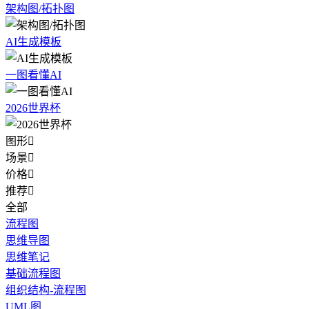
架构图/拓扑图
AI生成模板
一图看懂AI
2026世界杯
图形

场景

价格

推荐

全部
流程图
思维导图
思维笔记
基础流程图
组织结构-流程图
UML图