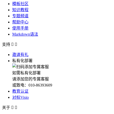
模板社区
知识教程
专题频道
帮助中心
使用手册
Markdown语法
支持


邀请有礼
私有化部署
如需私有化部署
请添加您的专属客服
或致电：010-86393609
教育认证
对标Visio
关于

