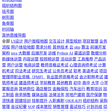
组织结构图
括号图
树形图
鱼骨图
时间轴
其他思维导图
全部
UI设计
用户旅程地图
交互设计
原型规划
项目管理
业务
流程
用户体验地图
需求分析
其他技术
云
php
算法
前端开发
架构
java
大数据
后端开发
运维
Python
AI
渠道运营
数据分析
新媒体运营
内容运营
短视频运营
活动运营
工具推荐
产品运
营
用户运营
电商运营
教师资格证考试
心理咨询师考试
计算
机考试
司法考试
研究生考试
公务员考试
软考
英语考试
项目
管理师职业资格（PMP）
执业医师资格考试
会计职称考试
建
筑师考试
建造师考试
学前教育
其他教育
初中
高中
大学
小学
客服咨询
其他岗位
酒店餐饮
金融保险
汽车出行
教育培训
加
工制造
商务销售
媒体出版
法律法务
房地产建筑
医疗保健
物
流快递
团建培训
技能提升
入职离职
OKR-KPI
组织结构
采购
管理
会议纪要
SOP
成本管控
销售管理
面试技巧
计划总结
综