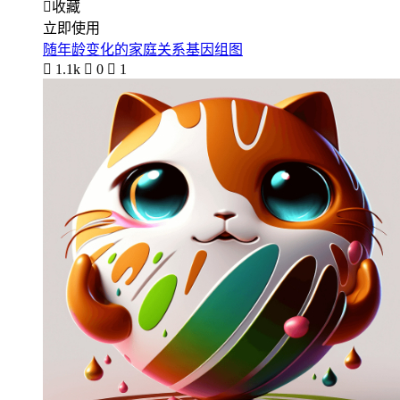

收藏
立即使用
随年龄变化的家庭关系基因组图

1.1k

0

1