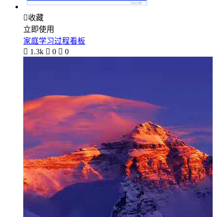

收藏
立即使用
家庭学习过程看板

1.3k

0

0