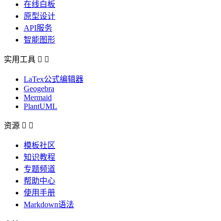
在线白板
原型设计
API服务
智能图形
实用工具


LaTex公式编辑器
Geogebra
Mermaid
PlantUML
资源


模板社区
知识教程
专题频道
帮助中心
使用手册
Markdown语法