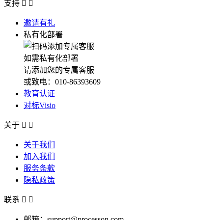
支持


邀请有礼
私有化部署
如需私有化部署
请添加您的专属客服
或致电：010-86393609
教育认证
对标Visio
关于


关于我们
加入我们
服务条款
隐私政策
联系


邮箱：support@processon.com