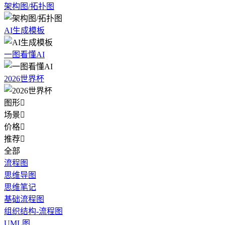
架构图/拓扑图
AI生成模板
一图看懂AI
2026世界杯
图形

场景

价格

推荐

全部
流程图
思维导图
思维笔记
基础流程图
组织结构-流程图
UML图