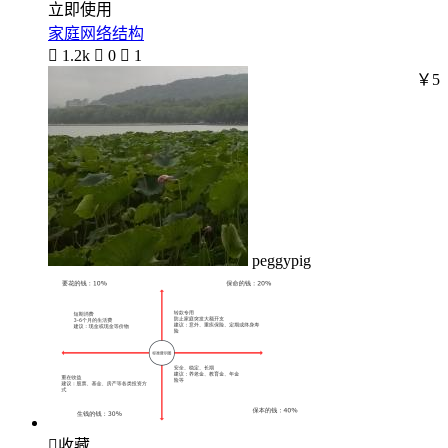
立即使用
家庭网络结构

1.2k

0

1
￥5
peggypig

收藏