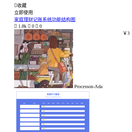

收藏
立即使用
家庭理财记账系统功能结构图

1.8k

0

0
￥3
Processon-Ada