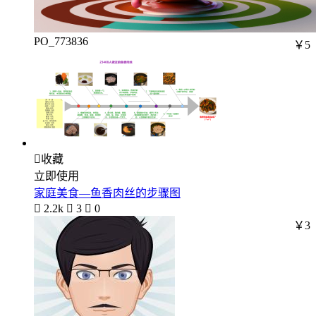
PO_773836
￥5

收藏
立即使用
家庭美食—鱼香肉丝的步骤图

2.2k

3

0
￥3