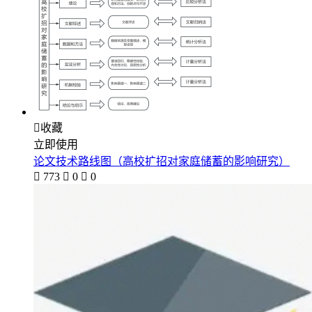

收藏
立即使用
论文技术路线图（高校扩招对家庭储蓄的影响研究）

773

0

0