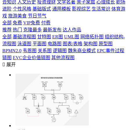
合知识
人文历史
投资理财
文学名著
亲子家庭
心理成长
职场
进阶
个性风格
基础版式
通用模板
影视综艺
生活常识
体育游
戏
旅游美食
节日节气
全部
免费
VIP免费
付费
推荐
热门
克隆最多
最新发布
达人作品
全部
基础流程图
甘特图
ER图
UML图
网络拓扑图
组织结构-
流程图
泳道图
平面图
电路图
图表/表格
架构图
原型图
BPMN2.0
韦恩图
关系图
逻辑图
魏朱商业模式
EPC事件过程
链图
EVC企业价值链图
其他流程图

展开