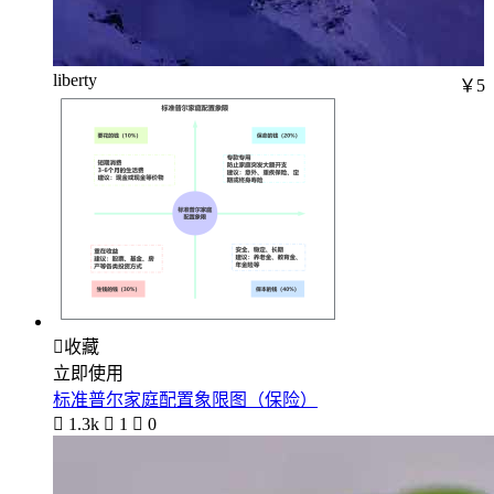
liberty
￥5

收藏
立即使用
标准普尔家庭配置象限图（保险）

1.3k

1

0