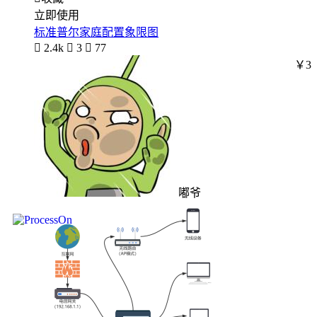
立即使用
标准普尔家庭配置象限图

2.4k

3

77
￥3
嘟爷