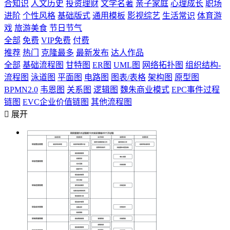
合知识
人文历史
投资理财
文学名著
亲子家庭
心理成长
职场
进阶
个性风格
基础版式
通用模板
影视综艺
生活常识
体育游
戏
旅游美食
节日节气
全部
免费
VIP免费
付费
推荐
热门
克隆最多
最新发布
达人作品
全部
基础流程图
甘特图
ER图
UML图
网络拓扑图
组织结构-
流程图
泳道图
平面图
电路图
图表/表格
架构图
原型图
BPMN2.0
韦恩图
关系图
逻辑图
魏朱商业模式
EPC事件过程
链图
EVC企业价值链图
其他流程图

展开