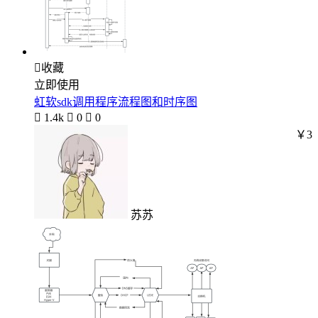

收藏
立即使用
虹软sdk调用程序流程图和时序图

1.4k

0

0
￥3
苏苏