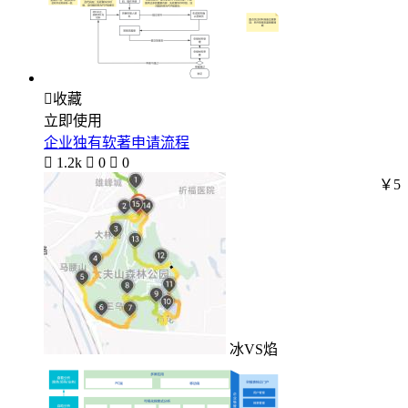

收藏
立即使用
企业独有软著申请流程

1.2k

0

0
￥5
冰VS焰