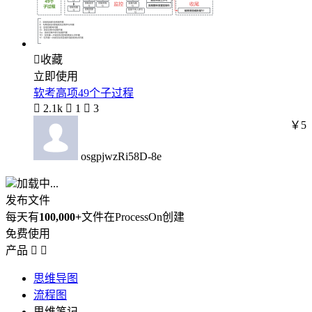

收藏
立即使用
软考高项49个子过程

2.1k

1

3
￥5
osgpjwzRi58D-8e
加载中...
发布文件
每天有
100,000+
文件在ProcessOn创建
免费使用
产品


思维导图
流程图
思维笔记