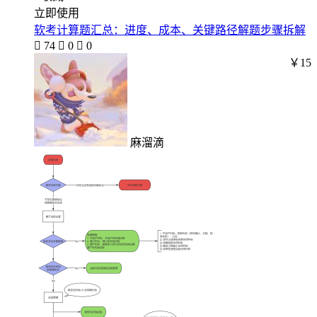
立即使用
软考计算题汇总：进度、成本、关键路径解题步骤拆解

74

0

0
￥15
麻溜滴