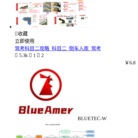

收藏
立即使用
驾考科目二攻略_科目二_倒车入库_驾考

5.3k

1

2
￥6.8
BLUETEC-W