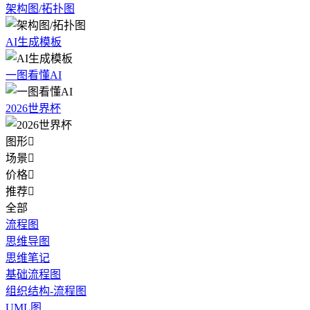
架构图/拓扑图
AI生成模板
一图看懂AI
2026世界杯
图形

场景

价格

推荐

全部
流程图
思维导图
思维笔记
基础流程图
组织结构-流程图
UML图