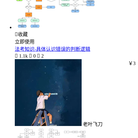

收藏
立即使用
法考知识-具体认识错误的判断逻辑

1.1k

0

2
￥3
老叶飞刀