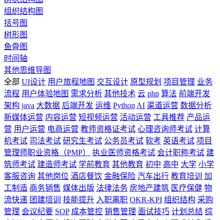
组织结构图
括号图
树形图
鱼骨图
时间轴
其他思维导图
全部
UI设计
用户旅程地图
交互设计
原型规划
项目管理
业务
流程
用户体验地图
需求分析
其他技术
云
php
算法
前端开发
架构
java
大数据
后端开发
运维
Python
AI
渠道运营
数据分析
新媒体运营
内容运营
短视频运营
活动运营
工具推荐
产品运
营
用户运营
电商运营
教师资格证考试
心理咨询师考试
计算
机考试
司法考试
研究生考试
公务员考试
软考
英语考试
项目
管理师职业资格（PMP）
执业医师资格考试
会计职称考试
建
筑师考试
建造师考试
学前教育
其他教育
初中
高中
大学
小学
客服咨询
其他岗位
酒店餐饮
金融保险
汽车出行
教育培训
加
工制造
商务销售
媒体出版
法律法务
房地产建筑
医疗保健
物
流快递
团建培训
技能提升
入职离职
OKR-KPI
组织结构
采购
管理
会议纪要
SOP
成本管控
销售管理
面试技巧
计划总结
综