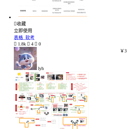

收藏
立即使用
表格_软考

1.8k

4

0
￥3
lyh