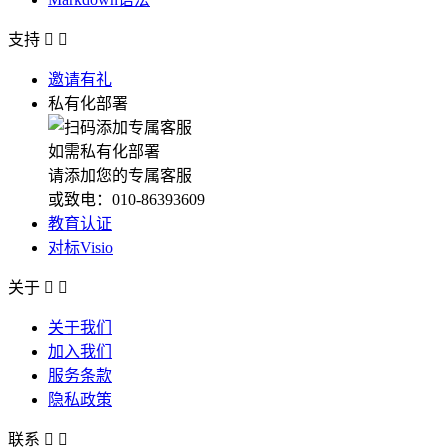
支持


邀请有礼
私有化部署
如需私有化部署
请添加您的专属客服
或致电：010-86393609
教育认证
对标Visio
关于


关于我们
加入我们
服务条款
隐私政策
联系

