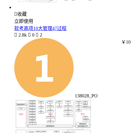

收藏
立即使用
软考高项10大管理47过程

2.8k

0

2
￥10
138028_PO