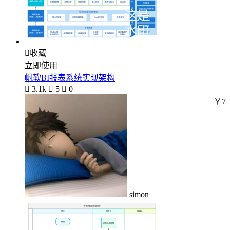

收藏
立即使用
帆软BI报表系统实现架构

3.1k

5

0
￥7
simon