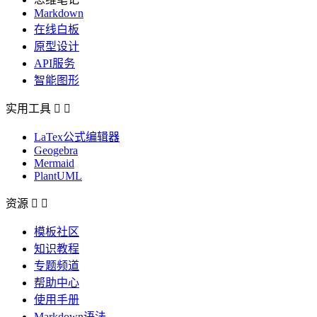
Markdown
在线白板
原型设计
API服务
智能图形
实用工具


LaTex公式编辑器
Geogebra
Mermaid
PlantUML
资源


模板社区
知识教程
专题频道
帮助中心
使用手册
Markdown语法