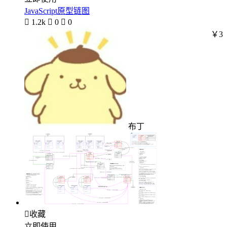
JavaScript原型链图

1.2k

0

0
￥3
布丁

收藏
立即使用