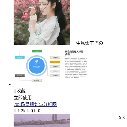
一生悬命干巴の

收藏
立即使用
205场景规划与分析图

1.2k

0

0
￥3