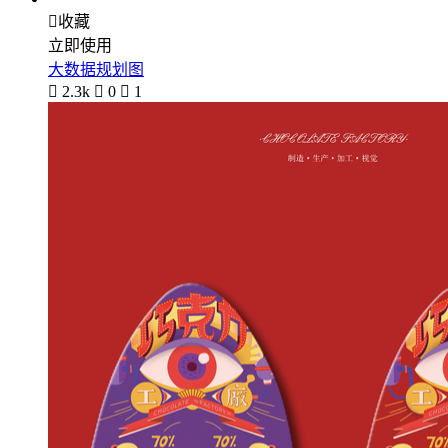

收藏
立即使用
大数据规划图

2.3k

0

1