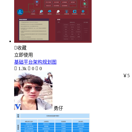

收藏
立即使用
基础平台架构规划图

1.3k

0

0
￥5
勇仔