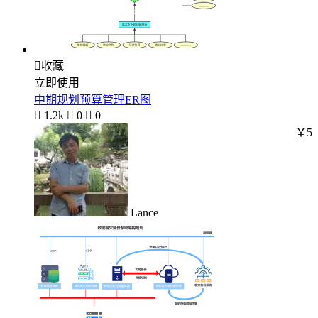

收藏
立即使用
中期规划预算管理ER图

1.2k

0

0
￥5
Lance