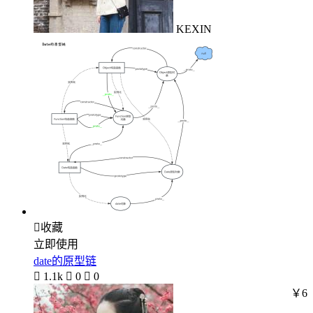
KEXIN

收藏
立即使用
date的原型链

1.1k

0

0
￥6