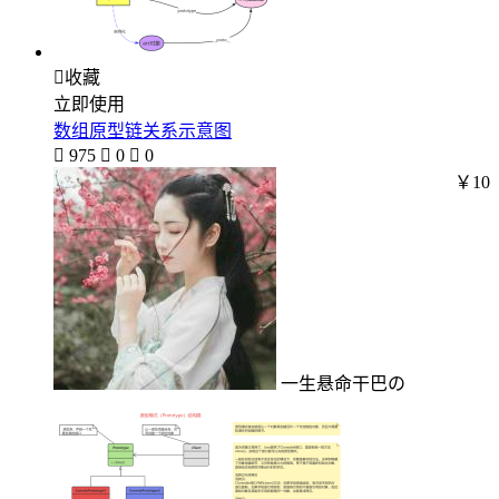

收藏
立即使用
数组原型链关系示意图

975

0

0
￥10
一生悬命干巴の