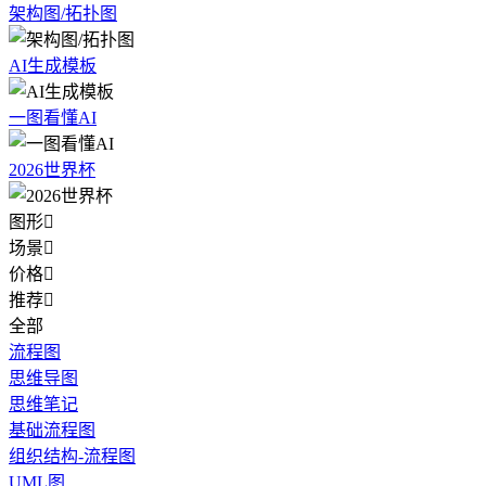
架构图/拓扑图
AI生成模板
一图看懂AI
2026世界杯
图形

场景

价格

推荐

全部
流程图
思维导图
思维笔记
基础流程图
组织结构-流程图
UML图