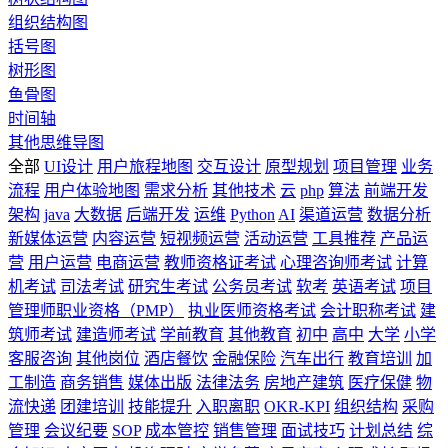
组织结构图
括号图
树形图
鱼骨图
时间轴
其他思维导图
全部
UI设计
用户旅程地图
交互设计
原型规划
项目管理
业务
流程
用户体验地图
需求分析
其他技术
云
php
算法
前端开发
架构
java
大数据
后端开发
运维
Python
AI
渠道运营
数据分析
新媒体运营
内容运营
短视频运营
活动运营
工具推荐
产品运
营
用户运营
电商运营
教师资格证考试
心理咨询师考试
计算
机考试
司法考试
研究生考试
公务员考试
软考
英语考试
项目
管理师职业资格（PMP）
执业医师资格考试
会计职称考试
建
筑师考试
建造师考试
学前教育
其他教育
初中
高中
大学
小学
客服咨询
其他岗位
酒店餐饮
金融保险
汽车出行
教育培训
加
工制造
商务销售
媒体出版
法律法务
房地产建筑
医疗保健
物
流快递
团建培训
技能提升
入职离职
OKR-KPI
组织结构
采购
管理
会议纪要
SOP
成本管控
销售管理
面试技巧
计划总结
综