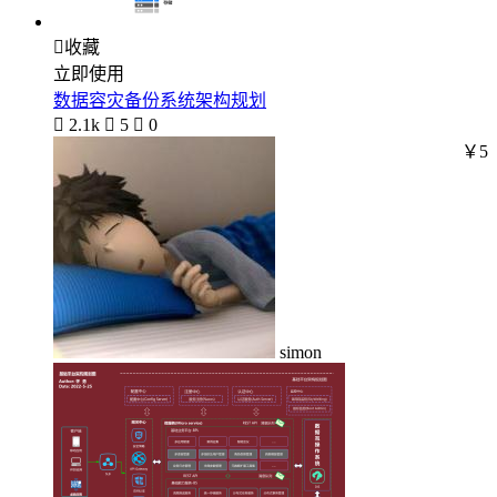

收藏
立即使用
数据容灾备份系统架构规划

2.1k

5

0
￥5
simon