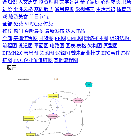
合知识
人文历史
投资理财
文学名著
亲子家庭
心理成长
职场
进阶
个性风格
基础版式
通用模板
影视综艺
生活常识
体育游
戏
旅游美食
节日节气
全部
免费
VIP免费
付费
推荐
热门
克隆最多
最新发布
达人作品
全部
基础流程图
甘特图
ER图
UML图
网络拓扑图
组织结构-
流程图
泳道图
平面图
电路图
图表/表格
架构图
原型图
BPMN2.0
韦恩图
关系图
逻辑图
魏朱商业模式
EPC事件过程
链图
EVC企业价值链图
其他流程图

展开