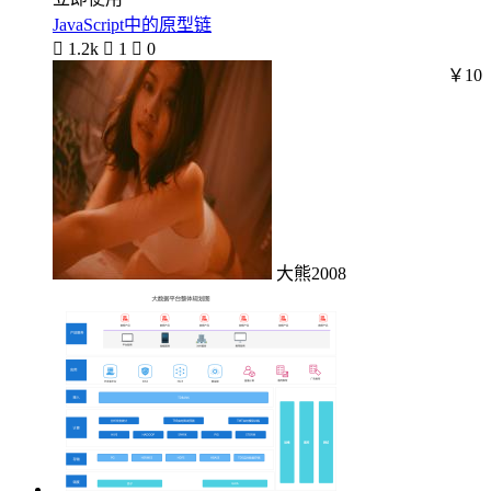
JavaScript中的原型链

1.2k

1

0
￥10
大熊2008