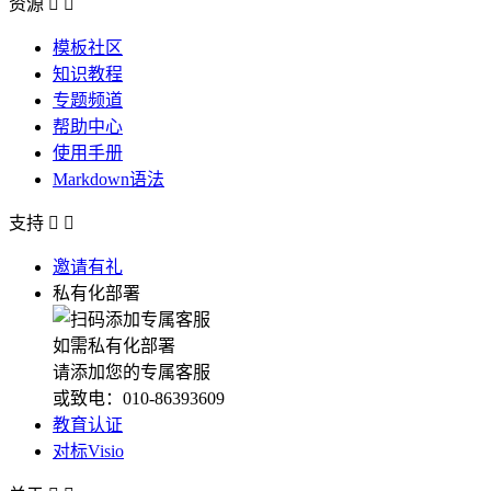
资源


模板社区
知识教程
专题频道
帮助中心
使用手册
Markdown语法
支持


邀请有礼
私有化部署
如需私有化部署
请添加您的专属客服
或致电：010-86393609
教育认证
对标Visio