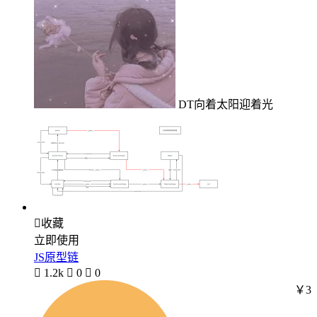
DT向着太阳迎着光

收藏
立即使用
JS原型链

1.2k

0

0
￥3