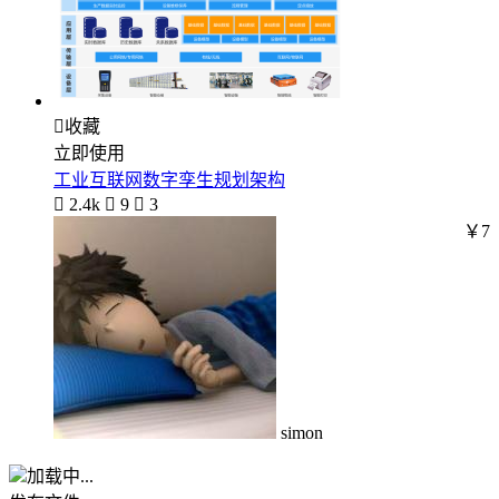

收藏
立即使用
工业互联网数字孪生规划架构

2.4k

9

3
￥7
simon
加载中...