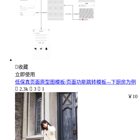

收藏
立即使用
低保真页面原型图模板/页面功能跳转模板---下厨房为例

2.3k

3

1
￥10