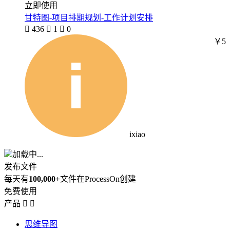
立即使用
甘特图-项目排期规划-工作计划安排

436

1

0
￥5
ixiao
加载中...
发布文件
每天有
100,000+
文件在ProcessOn创建
免费使用
产品


思维导图