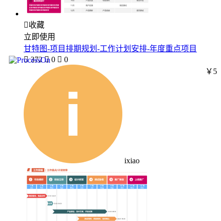

收藏
立即使用
甘特图-项目排期规划-工作计划安排-年度重点项目

372

0

0
￥5
ixiao