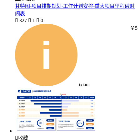
甘特图-项目排期规划-工作计划安排-重大项目里程碑时
间表

327

1

0
￥5
ixiao

收藏