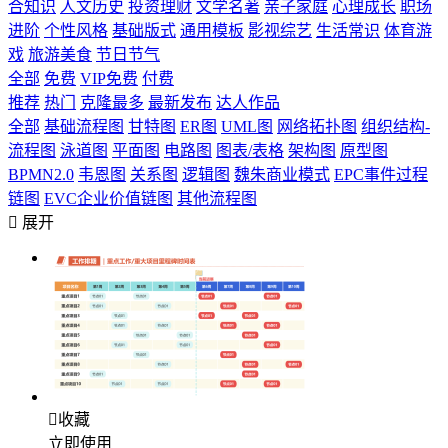
合知识
人文历史
投资理财
文学名著
亲子家庭
心理成长
职场
进阶
个性风格
基础版式
通用模板
影视综艺
生活常识
体育游
戏
旅游美食
节日节气
全部
免费
VIP免费
付费
推荐
热门
克隆最多
最新发布
达人作品
全部
基础流程图
甘特图
ER图
UML图
网络拓扑图
组织结构-
流程图
泳道图
平面图
电路图
图表/表格
架构图
原型图
BPMN2.0
韦恩图
关系图
逻辑图
魏朱商业模式
EPC事件过程
链图
EVC企业价值链图
其他流程图

展开

收藏
立即使用