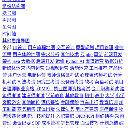
组织结构图
括号图
树形图
鱼骨图
时间轴
其他思维导图
全部
UI设计
用户旅程地图
交互设计
原型规划
项目管理
业务
流程
用户体验地图
需求分析
其他技术
云
php
算法
前端开发
架构
java
大数据
后端开发
运维
Python
AI
渠道运营
数据分析
新媒体运营
内容运营
短视频运营
活动运营
工具推荐
产品运
营
用户运营
电商运营
教师资格证考试
心理咨询师考试
计算
机考试
司法考试
研究生考试
公务员考试
软考
英语考试
项目
管理师职业资格（PMP）
执业医师资格考试
会计职称考试
建
筑师考试
建造师考试
学前教育
其他教育
初中
高中
大学
小学
客服咨询
其他岗位
酒店餐饮
金融保险
汽车出行
教育培训
加
工制造
商务销售
媒体出版
法律法务
房地产建筑
医疗保健
物
流快递
团建培训
技能提升
入职离职
OKR-KPI
组织结构
采购
管理
会议纪要
SOP
成本管控
销售管理
面试技巧
计划总结
综