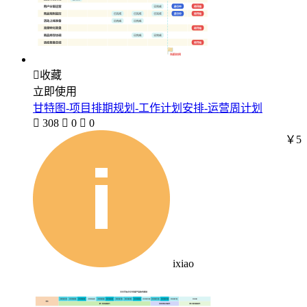

收藏
立即使用
甘特图-项目排期规划-工作计划安排-运营周计划

308

0

0
￥5
ixiao