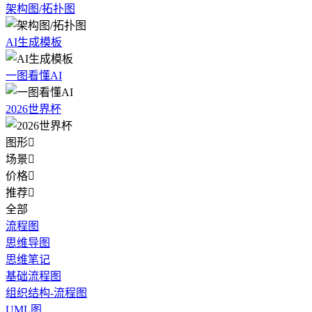
架构图/拓扑图
AI生成模板
一图看懂AI
2026世界杯
图形

场景

价格

推荐

全部
流程图
思维导图
思维笔记
基础流程图
组织结构-流程图
UML图