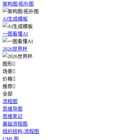
架构图/拓扑图
AI生成模板
一图看懂AI
2026世界杯
图形

场景

价格

推荐

全部
流程图
思维导图
思维笔记
基础流程图
组织结构-流程图
UML图