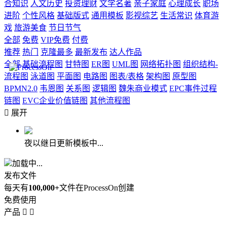
合知识
人文历史
投资理财
文学名著
亲子家庭
心理成长
职场
进阶
个性风格
基础版式
通用模板
影视综艺
生活常识
体育游
戏
旅游美食
节日节气
全部
免费
VIP免费
付费
推荐
热门
克隆最多
最新发布
达人作品
全部
基础流程图
甘特图
ER图
UML图
网络拓扑图
组织结构-
流程图
泳道图
平面图
电路图
图表/表格
架构图
原型图
BPMN2.0
韦恩图
关系图
逻辑图
魏朱商业模式
EPC事件过程
链图
EVC企业价值链图
其他流程图

展开
夜以继日更新模板中...
加载中...
发布文件
每天有
100,000+
文件在ProcessOn创建
免费使用
产品

