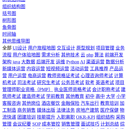
组织结构图
括号图
树形图
鱼骨图
时间轴
其他思维导图
全部
UI设计
用户旅程地图
交互设计
原型规划
项目管理
业务
流程
用户体验地图
需求分析
其他技术
云
php
算法
前端开发
架构
java
大数据
后端开发
运维
Python
AI
渠道运营
数据分析
新媒体运营
内容运营
短视频运营
活动运营
工具推荐
产品运
营
用户运营
电商运营
教师资格证考试
心理咨询师考试
计算
机考试
司法考试
研究生考试
公务员考试
软考
英语考试
项目
管理师职业资格（PMP）
执业医师资格考试
会计职称考试
建
筑师考试
建造师考试
学前教育
其他教育
初中
高中
大学
小学
客服咨询
其他岗位
酒店餐饮
金融保险
汽车出行
教育培训
加
工制造
商务销售
媒体出版
法律法务
房地产建筑
医疗保健
物
流快递
团建培训
技能提升
入职离职
OKR-KPI
组织结构
采购
管理
会议纪要
SOP
成本管控
销售管理
面试技巧
计划总结
综