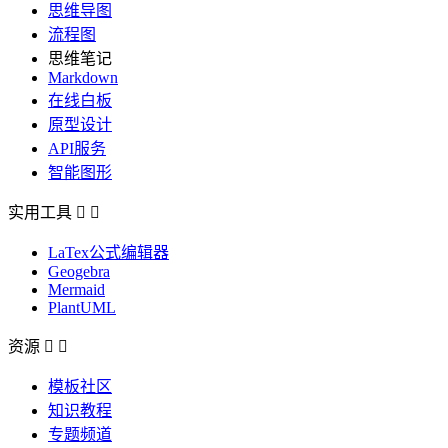
思维导图
流程图
思维笔记
Markdown
在线白板
原型设计
API服务
智能图形
实用工具


LaTex公式编辑器
Geogebra
Mermaid
PlantUML
资源


模板社区
知识教程
专题频道