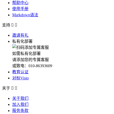
帮助中心
使用手册
Markdown语法
支持


邀请有礼
私有化部署
如需私有化部署
请添加您的专属客服
或致电：010-86393609
教育认证
对标Visio
关于


关于我们
加入我们
服务条款