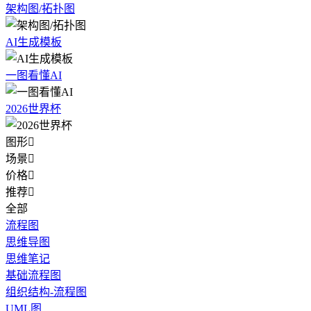
架构图/拓扑图
AI生成模板
一图看懂AI
2026世界杯
图形

场景

价格

推荐

全部
流程图
思维导图
思维笔记
基础流程图
组织结构-流程图
UML图