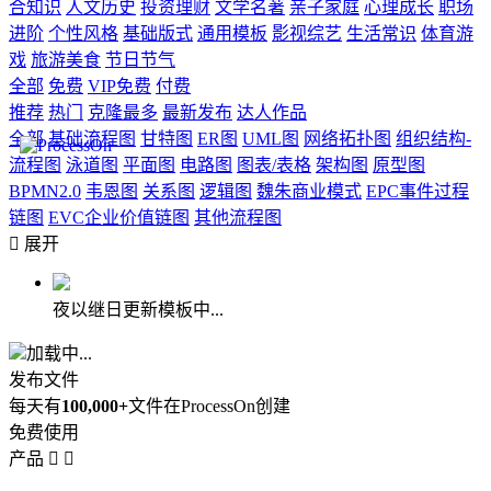
合知识
人文历史
投资理财
文学名著
亲子家庭
心理成长
职场
进阶
个性风格
基础版式
通用模板
影视综艺
生活常识
体育游
戏
旅游美食
节日节气
全部
免费
VIP免费
付费
推荐
热门
克隆最多
最新发布
达人作品
全部
基础流程图
甘特图
ER图
UML图
网络拓扑图
组织结构-
流程图
泳道图
平面图
电路图
图表/表格
架构图
原型图
BPMN2.0
韦恩图
关系图
逻辑图
魏朱商业模式
EPC事件过程
链图
EVC企业价值链图
其他流程图

展开
夜以继日更新模板中...
加载中...
发布文件
每天有
100,000+
文件在ProcessOn创建
免费使用
产品

