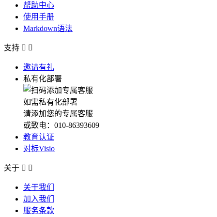
帮助中心
使用手册
Markdown语法
支持


邀请有礼
私有化部署
如需私有化部署
请添加您的专属客服
或致电：010-86393609
教育认证
对标Visio
关于


关于我们
加入我们
服务条款