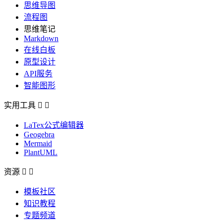
思维导图
流程图
思维笔记
Markdown
在线白板
原型设计
API服务
智能图形
实用工具


LaTex公式编辑器
Geogebra
Mermaid
PlantUML
资源


模板社区
知识教程
专题频道