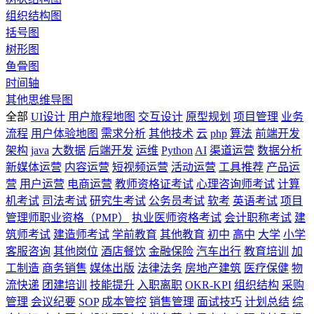
组织结构图
括号图
树形图
鱼骨图
时间轴
其他思维导图
全部
UI设计
用户旅程地图
交互设计
原型规划
项目管理
业务
流程
用户体验地图
需求分析
其他技术
云
php
算法
前端开发
架构
java
大数据
后端开发
运维
Python
AI
渠道运营
数据分析
新媒体运营
内容运营
短视频运营
活动运营
工具推荐
产品运
营
用户运营
电商运营
教师资格证考试
心理咨询师考试
计算
机考试
司法考试
研究生考试
公务员考试
软考
英语考试
项目
管理师职业资格（PMP）
执业医师资格考试
会计职称考试
建
筑师考试
建造师考试
学前教育
其他教育
初中
高中
大学
小学
客服咨询
其他岗位
酒店餐饮
金融保险
汽车出行
教育培训
加
工制造
商务销售
媒体出版
法律法务
房地产建筑
医疗保健
物
流快递
团建培训
技能提升
入职离职
OKR-KPI
组织结构
采购
管理
会议纪要
SOP
成本管控
销售管理
面试技巧
计划总结
综