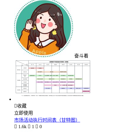
奋斗着

收藏
立即使用
市场活动执行时间表（甘特图）

1.6k

1

0