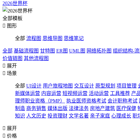
2026世界杯
全部模板

图形
全部
流程图
思维导图
思维笔记
全部
基础流程图
甘特图
ER图
UML图
网络拓扑图
组织结构-
价值链图
其他流程图

展开

场景
全部
UI设计
用户旅程地图
交互设计
原型规划
项目管理
新媒体运营
内容运营
短视频运营
活动运营
工具推荐
产
理师职业资格（PMP）
执业医师资格考试
会计职称考试
制造
商务销售
媒体出版
法律法务
房地产建筑
医疗保健
知识
人文历史
投资理财
文学名著
亲子家庭
心理成长
职

展开

价格