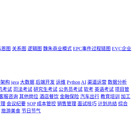
韦恩图
关系图
逻辑图
魏朱商业模式
EPC事件过程链图
EVC企业
架构
java
大数据
后端开发
运维
Python
AI
渠道运营
数据分析
机考试
司法考试
研究生考试
公务员考试
软考
英语考试
项目管
客服咨询
其他岗位
酒店餐饮
金融保险
汽车出行
教育培训
加工
管理
会议纪要
SOP
成本管控
销售管理
面试技巧
计划总结
综合
旅游美食
节日节气