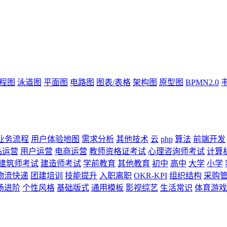
流程图
泳道图
平面图
电路图
图表/表格
架构图
原型图
BPMN2.0
业务流程
用户体验地图
需求分析
其他技术
云
php
算法
前端开发
品运营
用户运营
电商运营
教师资格证考试
心理咨询师考试
计算
建筑师考试
建造师考试
学前教育
其他教育
初中
高中
大学
小学
物流快递
团建培训
技能提升
入职离职
OKR-KPI
组织结构
采购
场进阶
个性风格
基础版式
通用模板
影视综艺
生活常识
体育游戏