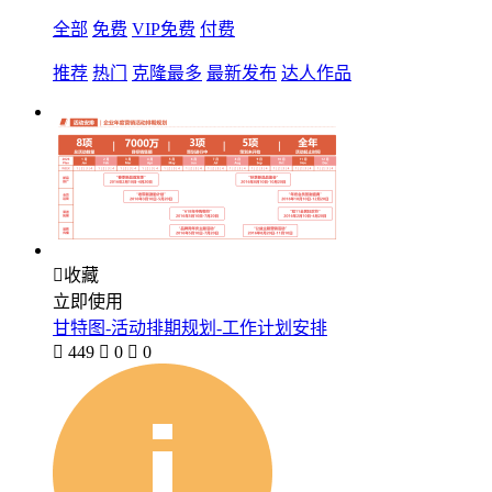
全部
免费
VIP免费
付费
推荐
热门
克隆最多
最新发布
达人作品

收藏
立即使用
甘特图-活动排期规划-工作计划安排

449

0

0