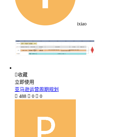
ixiao

收藏
立即使用
亚马逊运营周期规划

488

0

0