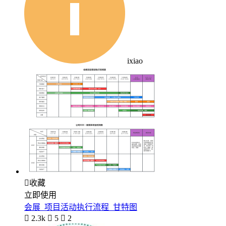
ixiao

收藏
立即使用
会展_项目活动执行流程_甘特图

2.3k

5

2