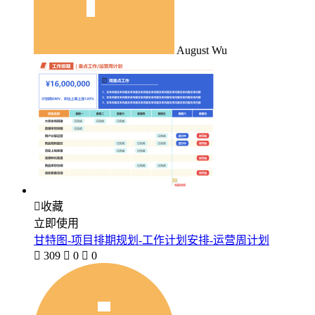
August Wu

收藏
立即使用
甘特图-项目排期规划-工作计划安排-运营周计划

309

0

0