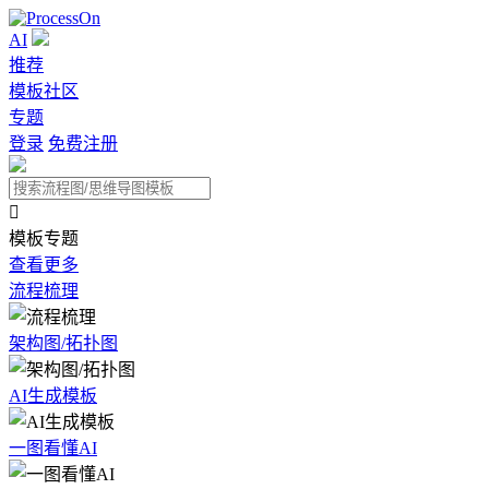
AI
推荐
模板社区
专题
登录
免费注册

模板专题
查看更多
流程梳理
架构图/拓扑图
AI生成模板
一图看懂AI