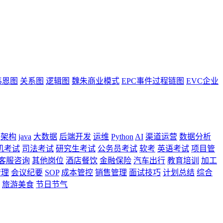
韦恩图
关系图
逻辑图
魏朱商业模式
EPC事件过程链图
EVC企业
架构
java
大数据
后端开发
运维
Python
AI
渠道运营
数据分析
机考试
司法考试
研究生考试
公务员考试
软考
英语考试
项目管
客服咨询
其他岗位
酒店餐饮
金融保险
汽车出行
教育培训
加工
管理
会议纪要
SOP
成本管控
销售管理
面试技巧
计划总结
综合
旅游美食
节日节气