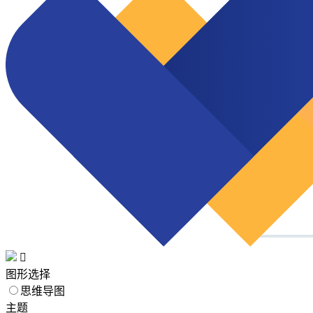

图形选择
思维导图
主题