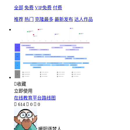
全部
免费
VIP免费
付费
推荐
热门
克隆最多
最新发布
达人作品

收藏
立即使用
在线教育平台路线图

614

0

0
暖阳逐梦人