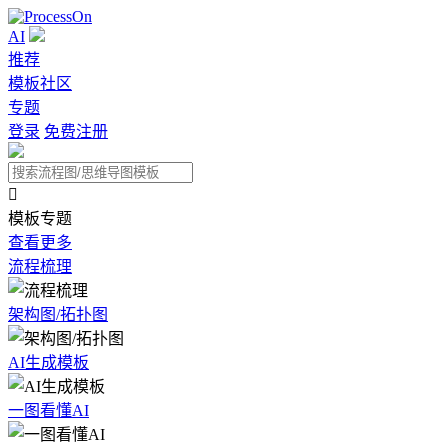
AI
推荐
模板社区
专题
登录
免费注册

模板专题
查看更多
流程梳理
架构图/拓扑图
AI生成模板
一图看懂AI