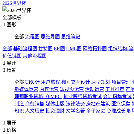
2026世界杯
全部模板

图形
全部
流程图
思维导图
思维笔记
全部
基础流程图
甘特图
ER图
UML图
网络拓扑图
组织结构-
价值链图
其他流程图

展开

场景
全部
UI设计
用户旅程地图
交互设计
原型规划
项目管理
新媒体运营
内容运营
短视频运营
活动运营
工具推荐
产
理师职业资格（PMP）
执业医师资格考试
会计职称考试
制造
商务销售
媒体出版
法律法务
房地产建筑
医疗保健
知识
人文历史
投资理财
文学名著
亲子家庭
心理成长
职

展开

价格