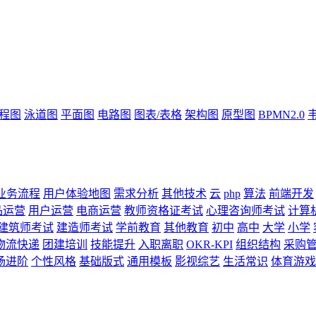
流程图
泳道图
平面图
电路图
图表/表格
架构图
原型图
BPMN2.0
业务流程
用户体验地图
需求分析
其他技术
云
php
算法
前端开发
品运营
用户运营
电商运营
教师资格证考试
心理咨询师考试
计算
建筑师考试
建造师考试
学前教育
其他教育
初中
高中
大学
小学
物流快递
团建培训
技能提升
入职离职
OKR-KPI
组织结构
采购
场进阶
个性风格
基础版式
通用模板
影视综艺
生活常识
体育游戏