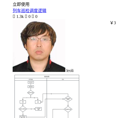
立即使用
列车巡检调度逻辑

1.3k

0

0
￥3
leoli