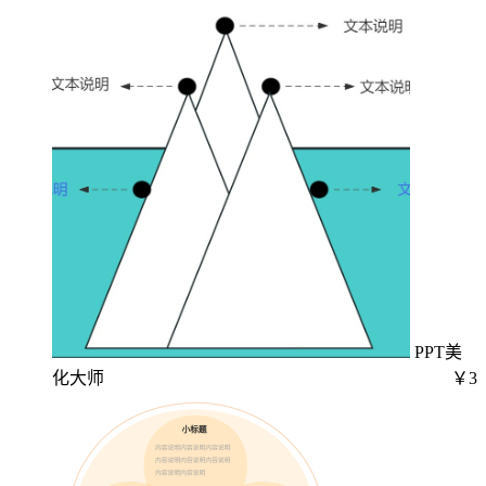
PPT美
化大师
￥3