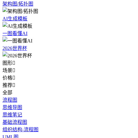
架构图/拓扑图
AI生成模板
一图看懂AI
2026世界杯
图形

场景

价格

推荐

全部
流程图
思维导图
思维笔记
基础流程图
组织结构-流程图
UML图