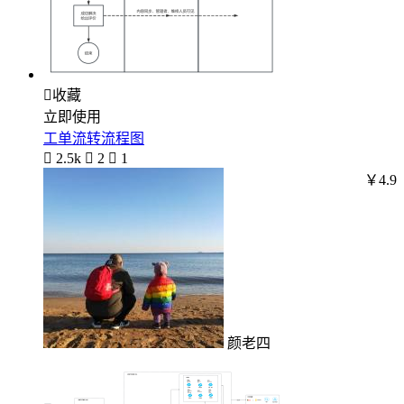

收藏
立即使用
工单流转流程图

2.5k

2

1
￥4.9
颜老四