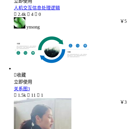
立即使用
人机交互信息处理逻辑

2.4k

4

0
￥5
ynsong

收藏
立即使用
关系图3

1.5k

11

1
￥3