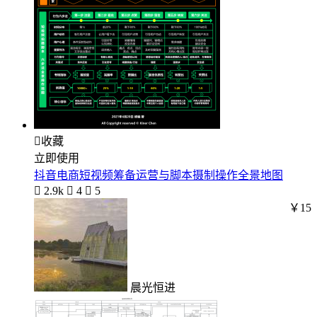

收藏
立即使用
抖音电商短视频筹备运营与脚本摄制操作全景地图

2.9k

4

5
￥15
晨光恒进