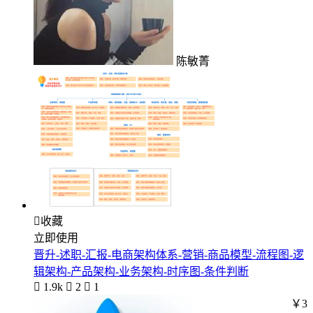
陈敏菁

收藏
立即使用
晋升-述职-汇报-电商架构体系-营销-商品模型-流程图-逻
辑架构-产品架构-业务架构-时序图-条件判断

1.9k

2

1
￥3