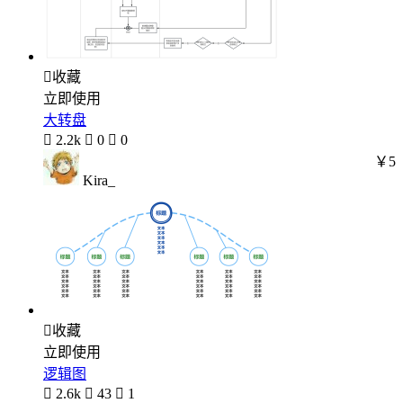

收藏
立即使用
大转盘

2.2k

0

0
￥5
Kira_

收藏
立即使用
逻辑图

2.6k

43

1