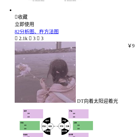

收藏
立即使用
82分析图、杵方法图

2.1k

3

3
￥9
DT向着太阳迎着光