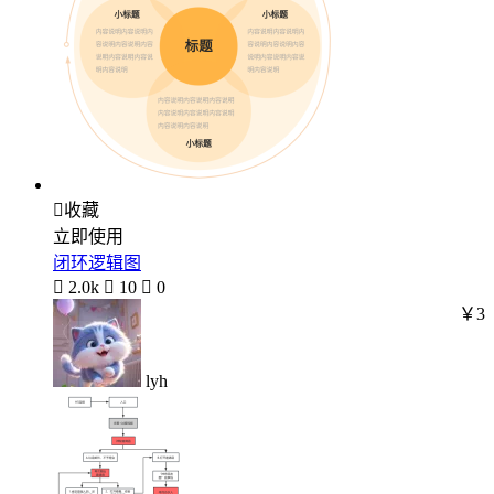

收藏
立即使用
闭环逻辑图

2.0k

10

0
￥3
lyh