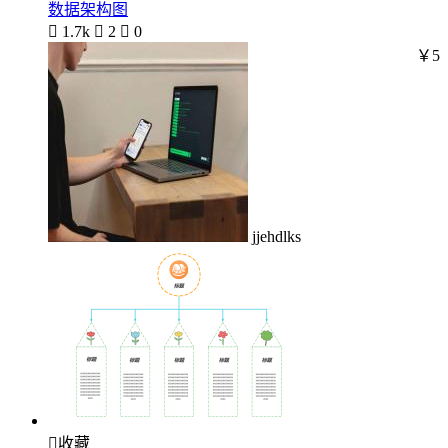
数据架构图

1.7k

2

0
￥5
jjehdlks

收藏