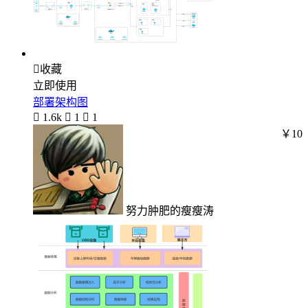

收藏
立即使用
部署架构图

1.6k

1

1
￥10
努力肿肥的瘦瘦涛