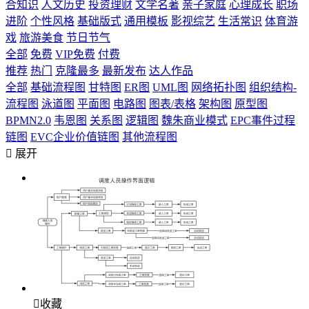
合知识
人文历史
投资理财
文学名著
亲子家庭
心理成长
职场
进阶
个性风格
基础版式
通用模板
影视综艺
生活常识
体育游
戏
旅游美食
节日节气
全部
免费
VIP免费
付费
推荐
热门
克隆最多
最新发布
达人作品
全部
基础流程图
甘特图
ER图
UML图
网络拓扑图
组织结构-
流程图
泳道图
平面图
电路图
图表/表格
架构图
原型图
BPMN2.0
韦恩图
关系图
逻辑图
魏朱商业模式
EPC事件过程
链图
EVC企业价值链图
其他流程图

展开

收藏