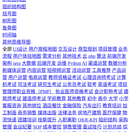
组织结构图
括号图
树形图
鱼骨图
时间轴
其他思维导图
全部
UI设计
用户旅程地图
交互设计
原型规划
项目管理
业务
流程
用户体验地图
需求分析
其他技术
云
php
算法
前端开发
架构
java
大数据
后端开发
运维
Python
AI
渠道运营
数据分析
新媒体运营
内容运营
短视频运营
活动运营
工具推荐
产品运
营
用户运营
电商运营
教师资格证考试
心理咨询师考试
计算
机考试
司法考试
研究生考试
公务员考试
软考
英语考试
项目
管理师职业资格（PMP）
执业医师资格考试
会计职称考试
建
筑师考试
建造师考试
学前教育
其他教育
初中
高中
大学
小学
客服咨询
其他岗位
酒店餐饮
金融保险
汽车出行
教育培训
加
工制造
商务销售
媒体出版
法律法务
房地产建筑
医疗保健
物
流快递
团建培训
技能提升
入职离职
OKR-KPI
组织结构
采购
管理
会议纪要
SOP
成本管控
销售管理
面试技巧
计划总结
综