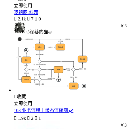
立即使用
逻辑图-标题

2.1k

7

0
￥3
ଓ深巷的猫ഒ

收藏
立即使用
103 业务流程｜状态流转图 ✔️

1.9k

2

1
￥3