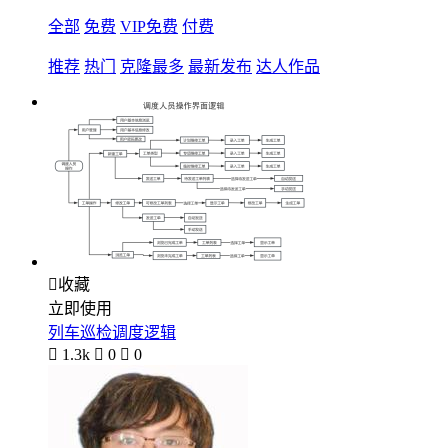
全部
免费
VIP免费
付费
推荐
热门
克隆最多
最新发布
达人作品

收藏
立即使用
列车巡检调度逻辑

1.3k

0

0