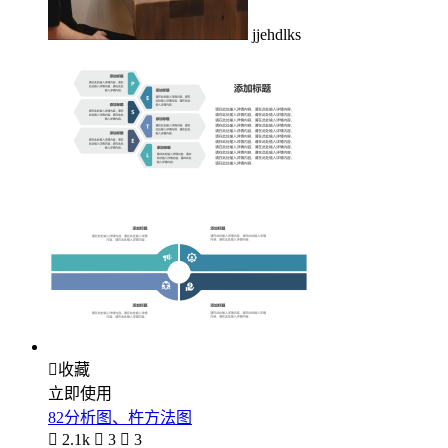
jjehdlks

收藏
立即使用
82分析图、杵方法图

2.1k

3

3