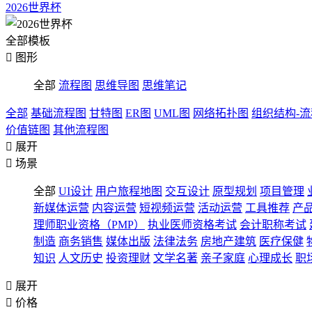
2026世界杯
全部模板

图形
全部
流程图
思维导图
思维笔记
全部
基础流程图
甘特图
ER图
UML图
网络拓扑图
组织结构-
价值链图
其他流程图

展开

场景
全部
UI设计
用户旅程地图
交互设计
原型规划
项目管理
新媒体运营
内容运营
短视频运营
活动运营
工具推荐
产
理师职业资格（PMP）
执业医师资格考试
会计职称考试
制造
商务销售
媒体出版
法律法务
房地产建筑
医疗保健
知识
人文历史
投资理财
文学名著
亲子家庭
心理成长
职

展开

价格