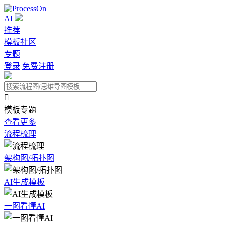
AI
推荐
模板社区
专题
登录
免费注册

模板专题
查看更多
流程梳理
架构图/拓扑图
AI生成模板
一图看懂AI