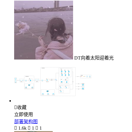
DT向着太阳迎着光

收藏
立即使用
部署架构图

1.6k

1

1