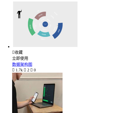

收藏
立即使用
数据架构图

1.7k

2

0