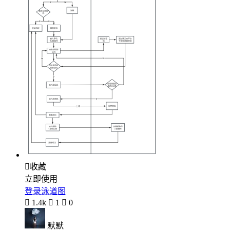

收藏
立即使用
登录泳道图

1.4k

1

0
默默