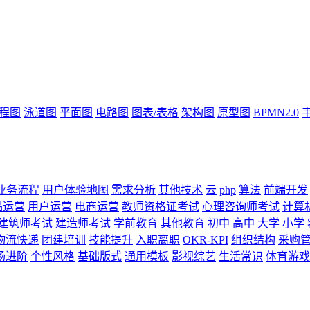
流程图
泳道图
平面图
电路图
图表/表格
架构图
原型图
BPMN2.0
业务流程
用户体验地图
需求分析
其他技术
云
php
算法
前端开发
品运营
用户运营
电商运营
教师资格证考试
心理咨询师考试
计算
建筑师考试
建造师考试
学前教育
其他教育
初中
高中
大学
小学
物流快递
团建培训
技能提升
入职离职
OKR-KPI
组织结构
采购
场进阶
个性风格
基础版式
通用模板
影视综艺
生活常识
体育游戏