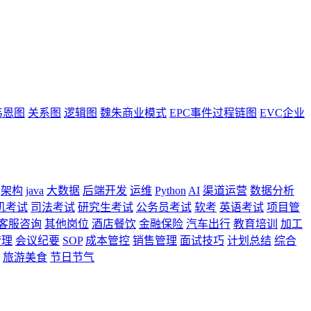
韦恩图
关系图
逻辑图
魏朱商业模式
EPC事件过程链图
EVC企业
架构
java
大数据
后端开发
运维
Python
AI
渠道运营
数据分析
机考试
司法考试
研究生考试
公务员考试
软考
英语考试
项目管
客服咨询
其他岗位
酒店餐饮
金融保险
汽车出行
教育培训
加工
管理
会议纪要
SOP
成本管控
销售管理
面试技巧
计划总结
综合
旅游美食
节日节气