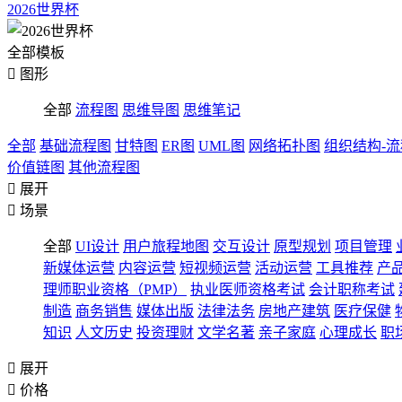
2026世界杯
全部模板

图形
全部
流程图
思维导图
思维笔记
全部
基础流程图
甘特图
ER图
UML图
网络拓扑图
组织结构-
价值链图
其他流程图

展开

场景
全部
UI设计
用户旅程地图
交互设计
原型规划
项目管理
新媒体运营
内容运营
短视频运营
活动运营
工具推荐
产
理师职业资格（PMP）
执业医师资格考试
会计职称考试
制造
商务销售
媒体出版
法律法务
房地产建筑
医疗保健
知识
人文历史
投资理财
文学名著
亲子家庭
心理成长
职

展开

价格