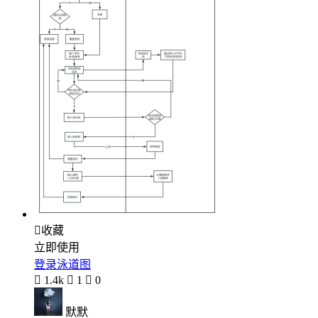

收藏
立即使用
登录泳道图

1.4k

1

0
默默