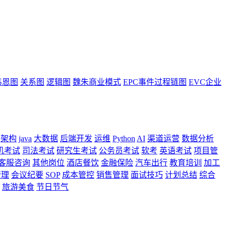
韦恩图
关系图
逻辑图
魏朱商业模式
EPC事件过程链图
EVC企业
架构
java
大数据
后端开发
运维
Python
AI
渠道运营
数据分析
机考试
司法考试
研究生考试
公务员考试
软考
英语考试
项目管
客服咨询
其他岗位
酒店餐饮
金融保险
汽车出行
教育培训
加工
管理
会议纪要
SOP
成本管控
销售管理
面试技巧
计划总结
综合
旅游美食
节日节气