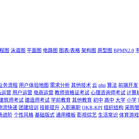
流程图
泳道图
平面图
电路图
图表/表格
架构图
原型图
BPMN2.0
业务流程
用户体验地图
需求分析
其他技术
云
php
算法
前端开发
品运营
用户运营
电商运营
教师资格证考试
心理咨询师考试
计算
建筑师考试
建造师考试
学前教育
其他教育
初中
高中
大学
小学
物流快递
团建培训
技能提升
入职离职
OKR-KPI
组织结构
采购
场进阶
个性风格
基础版式
通用模板
影视综艺
生活常识
体育游戏