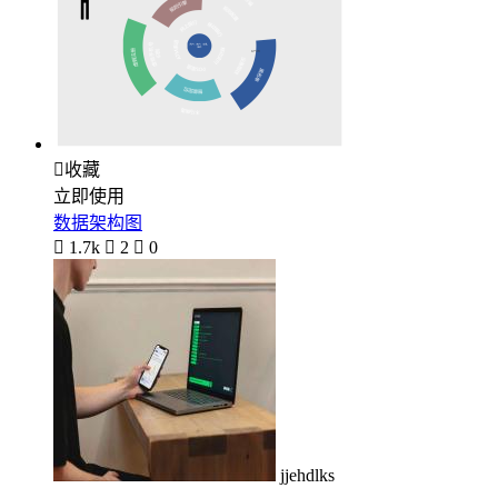

收藏
立即使用
数据架构图

1.7k

2

0
jjehdlks