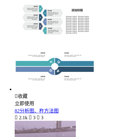

收藏
立即使用
82分析图、杵方法图

2.1k

3

3