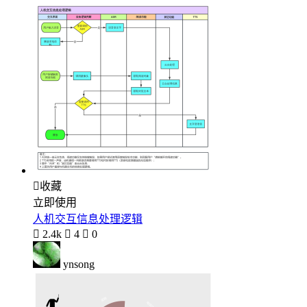

收藏
立即使用
人机交互信息处理逻辑

2.4k

4

0
ynsong