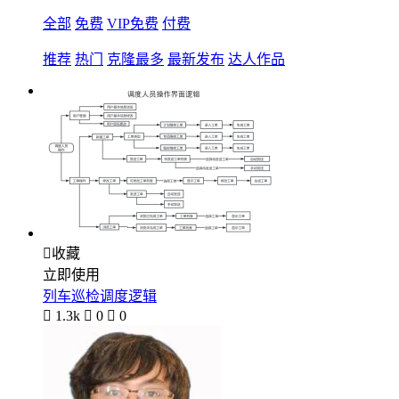
全部
免费
VIP免费
付费
推荐
热门
克隆最多
最新发布
达人作品

收藏
立即使用
列车巡检调度逻辑

1.3k

0

0