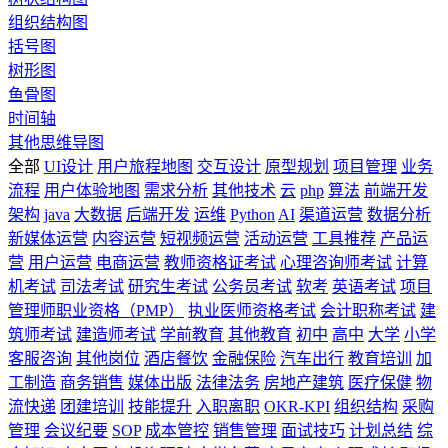
组织结构图
括号图
树形图
鱼骨图
时间轴
其他思维导图
全部
UI设计
用户旅程地图
交互设计
原型规划
项目管理
业务
流程
用户体验地图
需求分析
其他技术
云
php
算法
前端开发
架构
java
大数据
后端开发
运维
Python
AI
渠道运营
数据分析
新媒体运营
内容运营
短视频运营
活动运营
工具推荐
产品运
营
用户运营
电商运营
教师资格证考试
心理咨询师考试
计算
机考试
司法考试
研究生考试
公务员考试
软考
英语考试
项目
管理师职业资格（PMP）
执业医师资格考试
会计职称考试
建
筑师考试
建造师考试
学前教育
其他教育
初中
高中
大学
小学
客服咨询
其他岗位
酒店餐饮
金融保险
汽车出行
教育培训
加
工制造
商务销售
媒体出版
法律法务
房地产建筑
医疗保健
物
流快递
团建培训
技能提升
入职离职
OKR-KPI
组织结构
采购
管理
会议纪要
SOP
成本管控
销售管理
面试技巧
计划总结
综