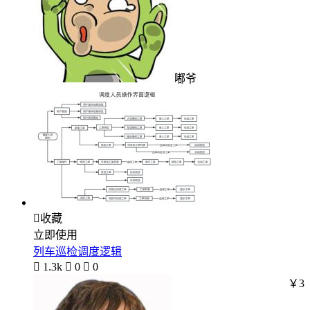
嘟爷

收藏
立即使用
列车巡检调度逻辑

1.3k

0

0
￥3