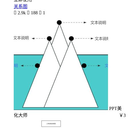
关系图

2.9k

188

1
PPT美
化大师
￥3