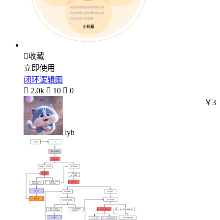

收藏
立即使用
闭环逻辑图

2.0k

10

0
￥3
lyh