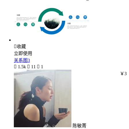

收藏
立即使用
关系图3

1.5k

11

1
￥3
陈敏菁