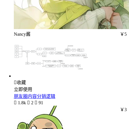
Nancy酱
￥5

收藏
立即使用
朋友圈内容分销逻辑

1.8k

2

91
￥3