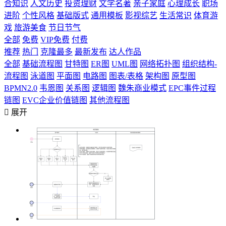
合知识
人文历史
投资理财
文学名著
亲子家庭
心理成长
职场
进阶
个性风格
基础版式
通用模板
影视综艺
生活常识
体育游
戏
旅游美食
节日节气
全部
免费
VIP免费
付费
推荐
热门
克隆最多
最新发布
达人作品
全部
基础流程图
甘特图
ER图
UML图
网络拓扑图
组织结构-
流程图
泳道图
平面图
电路图
图表/表格
架构图
原型图
BPMN2.0
韦恩图
关系图
逻辑图
魏朱商业模式
EPC事件过程
链图
EVC企业价值链图
其他流程图

展开