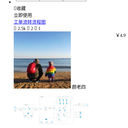

收藏
立即使用
工单流转流程图

2.5k

2

1
￥4.9
颜老四