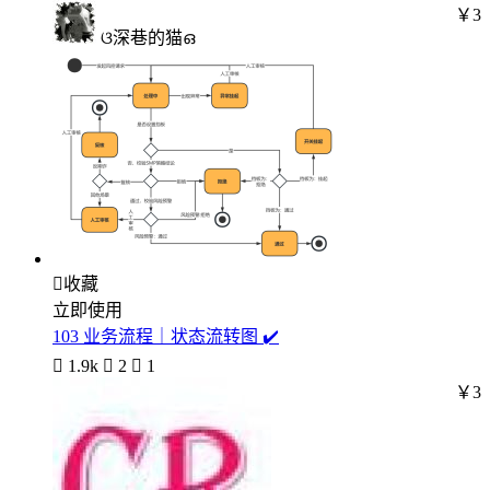
￥3
ଓ深巷的猫ഒ

收藏
立即使用
103 业务流程｜状态流转图 ✔️

1.9k

2

1
￥3