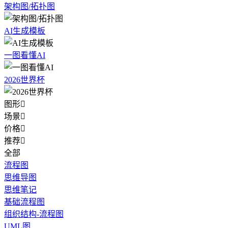
架构图/拓扑图
AI生成模板
一图看懂AI
2026世界杯
图形

场景

价格

推荐

全部
流程图
思维导图
思维笔记
基础流程图
组织结构-流程图
UML图