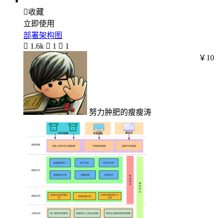

收藏
立即使用
部署架构图

1.6k

1

1
￥10
努力肿肥的瘦瘦涛