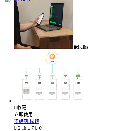
jjehdlks

收藏
立即使用
逻辑图-标题

2.1k

7

0