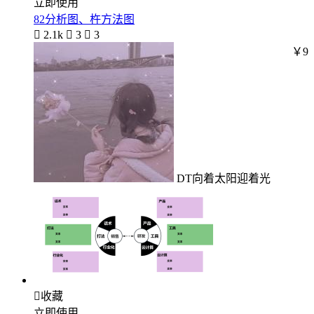
立即使用
82分析图、杵方法图

2.1k

3

3
￥9
DT向着太阳迎着光

收藏
立即使用