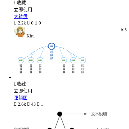

收藏
立即使用
大转盘

2.2k

0

0
￥5
Kira_

收藏
立即使用
逻辑图

2.6k

43

1