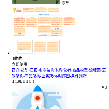
毒草

收藏
立即使用
晋升-述职-汇报-电商架构体系-营销-商品模型-流程图-逻
辑架构-产品架构-业务架构-时序图-条件判断

1.9k

2

1
￥3