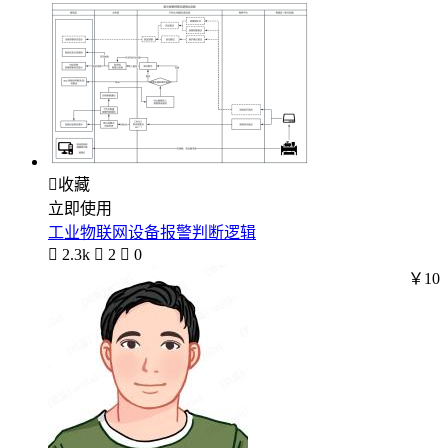

收藏
立即使用
工业物联网设备报警判断逻辑

2.3k

2

0
￥10