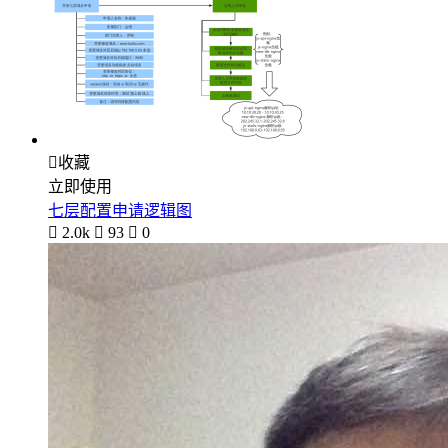

收藏
立即使用
七层配置申请逻辑图

2.0k

93

0