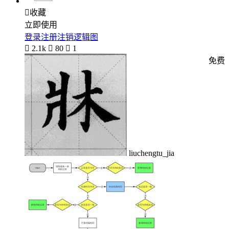

收藏
立即使用
登录注册注销逻辑图

2.1k

80

1
免费
liuchengtu_jia