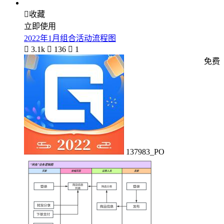

收藏
立即使用
2022年1月组合活动流程图

3.1k

136

1
免费
137983_PO