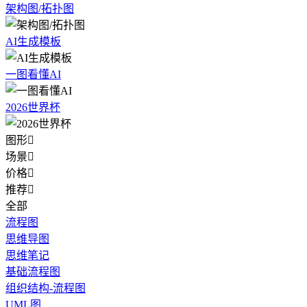
架构图/拓扑图
AI生成模板
一图看懂AI
2026世界杯
图形

场景

价格

推荐

全部
流程图
思维导图
思维笔记
基础流程图
组织结构-流程图
UML图