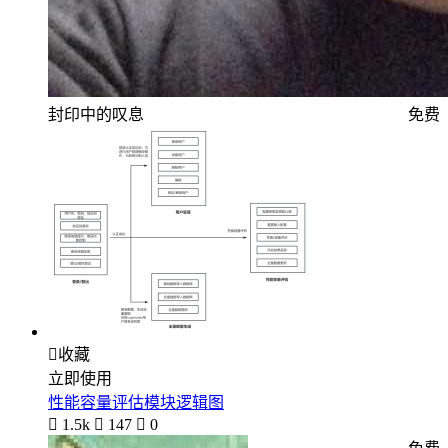
封印中的叹息
免费

收藏
立即使用
性能容量评估模块逻辑图

1.5k

147

0