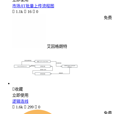
市场JIT批量上传流程图

1.1k

16

0
免费
艾因格朗特

收藏
立即使用
逻辑连线

1.6k

299

0
免费