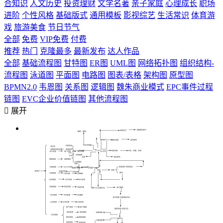
合知识
人文历史
投资理财
文学名著
亲子家庭
心理成长
职场
进阶
个性风格
基础版式
通用模板
影视综艺
生活常识
体育游
戏
旅游美食
节日节气
全部
免费
VIP免费
付费
推荐
热门
克隆最多
最新发布
达人作品
全部
基础流程图
甘特图
ER图
UML图
网络拓扑图
组织结构-
流程图
泳道图
平面图
电路图
图表/表格
架构图
原型图
BPMN2.0
韦恩图
关系图
逻辑图
魏朱商业模式
EPC事件过程
链图
EVC企业价值链图
其他流程图

展开