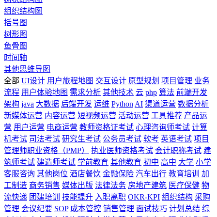
组织结构图
括号图
树形图
鱼骨图
时间轴
其他思维导图
全部
UI设计
用户旅程地图
交互设计
原型规划
项目管理
业务
流程
用户体验地图
需求分析
其他技术
云
php
算法
前端开发
架构
java
大数据
后端开发
运维
Python
AI
渠道运营
数据分析
新媒体运营
内容运营
短视频运营
活动运营
工具推荐
产品运
营
用户运营
电商运营
教师资格证考试
心理咨询师考试
计算
机考试
司法考试
研究生考试
公务员考试
软考
英语考试
项目
管理师职业资格（PMP）
执业医师资格考试
会计职称考试
建
筑师考试
建造师考试
学前教育
其他教育
初中
高中
大学
小学
客服咨询
其他岗位
酒店餐饮
金融保险
汽车出行
教育培训
加
工制造
商务销售
媒体出版
法律法务
房地产建筑
医疗保健
物
流快递
团建培训
技能提升
入职离职
OKR-KPI
组织结构
采购
管理
会议纪要
SOP
成本管控
销售管理
面试技巧
计划总结
综