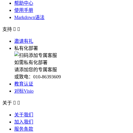
帮助中心
使用手册
Markdown语法
支持


邀请有礼
私有化部署
如需私有化部署
请添加您的专属客服
或致电：010-86393609
教育认证
对标Visio
关于


关于我们
加入我们
服务条款