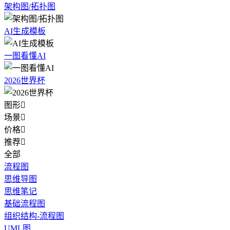
架构图/拓扑图
AI生成模板
一图看懂AI
2026世界杯
图形

场景

价格

推荐

全部
流程图
思维导图
思维笔记
基础流程图
组织结构-流程图
UML图