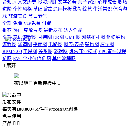
合知识
人文历史
投资理财
文学名著
亲子家庭
心理成长
职场
进阶
个性风格
基础版式
通用模板
影视综艺
生活常识
体育游
戏
旅游美食
节日节气
全部
免费
VIP免费
付费
推荐
热门
克隆最多
最新发布
达人作品
全部
基础流程图
甘特图
ER图
UML图
网络拓扑图
组织结构-
流程图
泳道图
平面图
电路图
图表/表格
架构图
原型图
BPMN2.0
韦恩图
关系图
逻辑图
魏朱商业模式
EPC事件过程
链图
EVC企业价值链图
其他流程图

展开
夜以继日更新模板中...
加载中...
发布文件
每天有
100,000+
文件在ProcessOn创建
免费使用
产品

