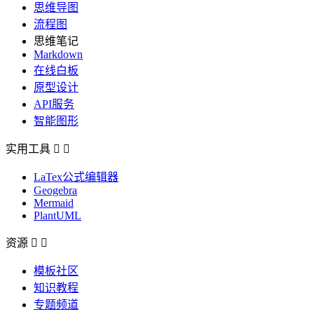
思维导图
流程图
思维笔记
Markdown
在线白板
原型设计
API服务
智能图形
实用工具


LaTex公式编辑器
Geogebra
Mermaid
PlantUML
资源


模板社区
知识教程
专题频道