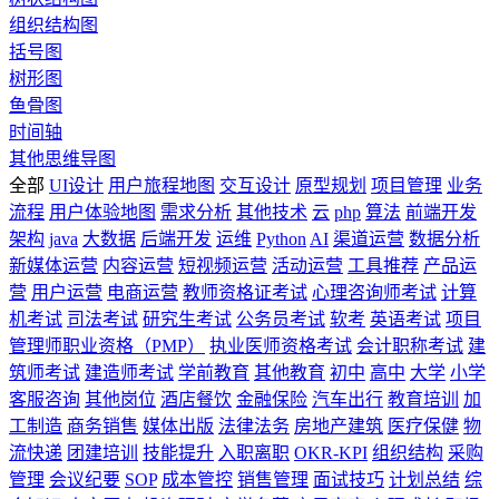
组织结构图
括号图
树形图
鱼骨图
时间轴
其他思维导图
全部
UI设计
用户旅程地图
交互设计
原型规划
项目管理
业务
流程
用户体验地图
需求分析
其他技术
云
php
算法
前端开发
架构
java
大数据
后端开发
运维
Python
AI
渠道运营
数据分析
新媒体运营
内容运营
短视频运营
活动运营
工具推荐
产品运
营
用户运营
电商运营
教师资格证考试
心理咨询师考试
计算
机考试
司法考试
研究生考试
公务员考试
软考
英语考试
项目
管理师职业资格（PMP）
执业医师资格考试
会计职称考试
建
筑师考试
建造师考试
学前教育
其他教育
初中
高中
大学
小学
客服咨询
其他岗位
酒店餐饮
金融保险
汽车出行
教育培训
加
工制造
商务销售
媒体出版
法律法务
房地产建筑
医疗保健
物
流快递
团建培训
技能提升
入职离职
OKR-KPI
组织结构
采购
管理
会议纪要
SOP
成本管控
销售管理
面试技巧
计划总结
综