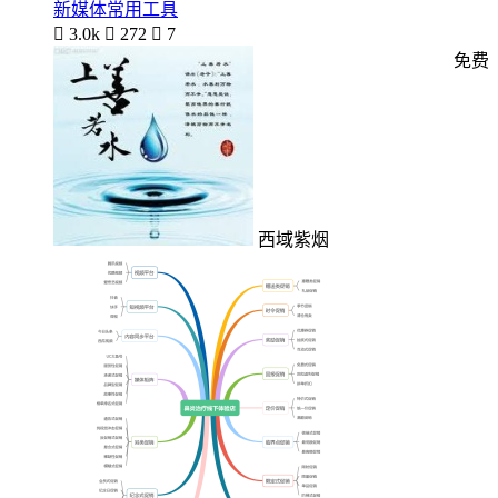
新媒体常用工具

3.0k

272

7
免费
西域紫烟