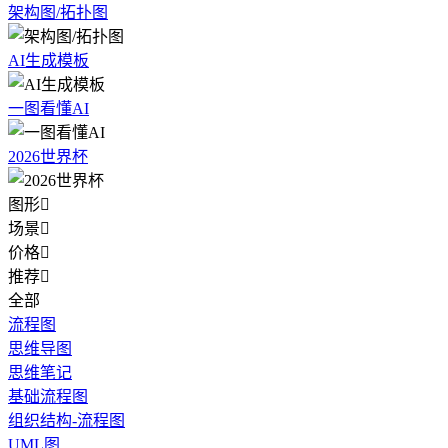
架构图/拓扑图
AI生成模板
一图看懂AI
2026世界杯
图形

场景

价格

推荐

全部
流程图
思维导图
思维笔记
基础流程图
组织结构-流程图
UML图