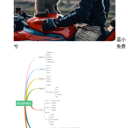
蓝小
兮
免费