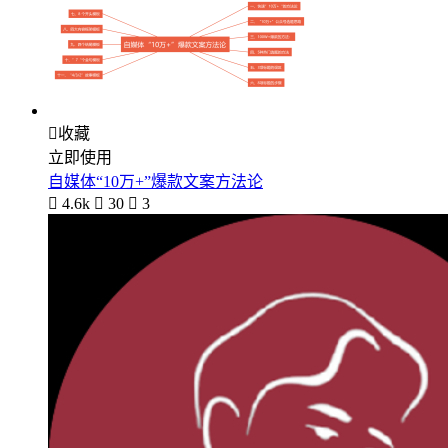

收藏
立即使用
自媒体“10万+”爆款文案方法论

4.6k

30

3