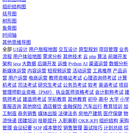
组织结构图
括号图
树形图
鱼骨图
时间轴
其他思维导图
全部
UI设计
用户旅程地图
交互设计
原型规划
项目管理
业务
流程
用户体验地图
需求分析
其他技术
云
php
算法
前端开发
架构
java
大数据
后端开发
运维
Python
AI
渠道运营
数据分析
新媒体运营
内容运营
短视频运营
活动运营
工具推荐
产品运
营
用户运营
电商运营
教师资格证考试
心理咨询师考试
计算
机考试
司法考试
研究生考试
公务员考试
软考
英语考试
项目
管理师职业资格（PMP）
执业医师资格考试
会计职称考试
建
筑师考试
建造师考试
学前教育
其他教育
初中
高中
大学
小学
客服咨询
其他岗位
酒店餐饮
金融保险
汽车出行
教育培训
加
工制造
商务销售
媒体出版
法律法务
房地产建筑
医疗保健
物
流快递
团建培训
技能提升
入职离职
OKR-KPI
组织结构
采购
管理
会议纪要
SOP
成本管控
销售管理
面试技巧
计划总结
综