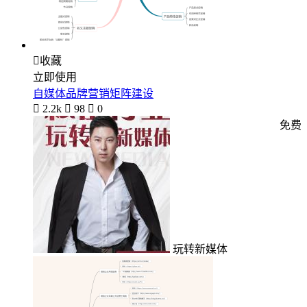

收藏
立即使用
自媒体品牌营销矩阵建设

2.2k

98

0
免费
玩转新媒体