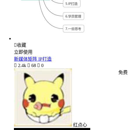

收藏
立即使用
新媒体矩阵 IP打造

2.4k

68

0
免费
红点心