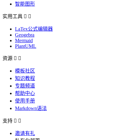
智能图形
实用工具


LaTex公式编辑器
Geogebra
Mermaid
PlantUML
资源


模板社区
知识教程
专题频道
帮助中心
使用手册
Markdown语法
支持


邀请有礼