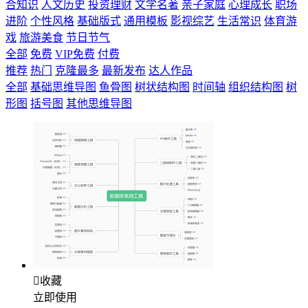
合知识
人文历史
投资理财
文学名著
亲子家庭
心理成长
职场
进阶
个性风格
基础版式
通用模板
影视综艺
生活常识
体育游
戏
旅游美食
节日节气
全部
免费
VIP免费
付费
推荐
热门
克隆最多
最新发布
达人作品
全部
基础思维导图
鱼骨图
树状结构图
时间轴
组织结构图
树
形图
括号图
其他思维导图

收藏
立即使用