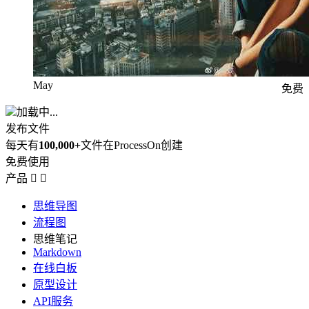
May
免费
加载中...
发布文件
每天有
100,000+
文件在ProcessOn创建
免费使用
产品


思维导图
流程图
思维笔记
Markdown
在线白板
原型设计
API服务