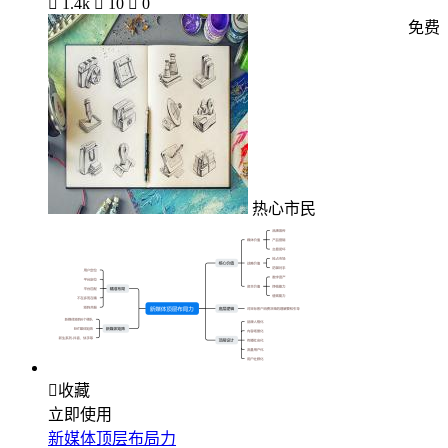

1.4k

10

0
免费
热心市民

收藏
立即使用
新媒体顶层布局力