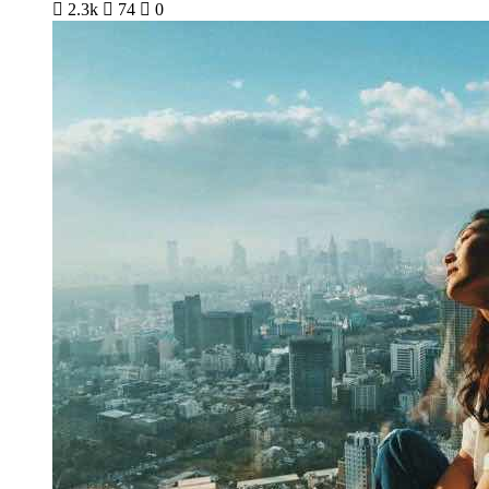

2.3k

74

0