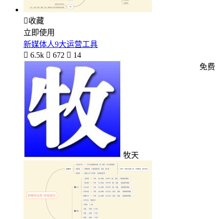

收藏
立即使用
新媒体人9大运营工具

6.5k

672

14
免费
牧天