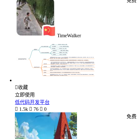
免费
TimeWalker

收藏
立即使用
低代码开发平台

1.5k

76

0
免费