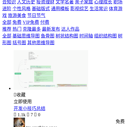
合知识
人文历史
投资理财
文学名著
亲子家庭
心理成长
职场
进阶
个性风格
基础版式
通用模板
影视综艺
生活常识
体育游
戏
旅游美食
节日节气
全部
免费
VIP免费
付费
推荐
热门
克隆最多
最新发布
达人作品
全部
基础思维导图
鱼骨图
树状结构图
时间轴
组织结构图
树
形图
括号图
其他思维导图

收藏
立即使用
开发小技巧总结

1.1k

7

0
免费