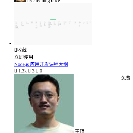
try anything once

收藏
立即使用
Node.js 应用开发课程大纲

1.3k

3

0
免费
王顶