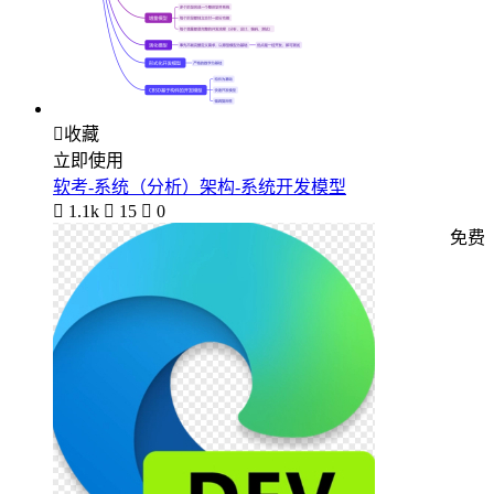

收藏
立即使用
软考-系统（分析）架构-系统开发模型

1.1k

15

0
免费