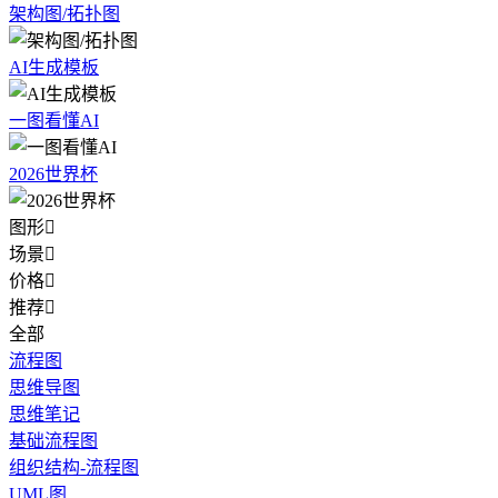
架构图/拓扑图
AI生成模板
一图看懂AI
2026世界杯
图形

场景

价格

推荐

全部
流程图
思维导图
思维笔记
基础流程图
组织结构-流程图
UML图