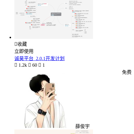

收藏
立即使用
诚昊平台_2.0.1开发计划

1.2k

60

1
免费
薛俊宇