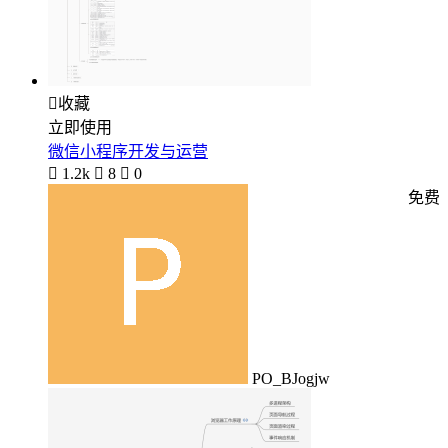

收藏
立即使用
微信小程序开发与运营

1.2k

8

0
免费
PO_BJogjw