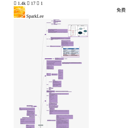

1.4k

17

1
免费
SparkLee