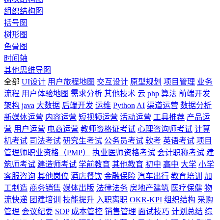
组织结构图
括号图
树形图
鱼骨图
时间轴
其他思维导图
全部
UI设计
用户旅程地图
交互设计
原型规划
项目管理
业务
流程
用户体验地图
需求分析
其他技术
云
php
算法
前端开发
架构
java
大数据
后端开发
运维
Python
AI
渠道运营
数据分析
新媒体运营
内容运营
短视频运营
活动运营
工具推荐
产品运
营
用户运营
电商运营
教师资格证考试
心理咨询师考试
计算
机考试
司法考试
研究生考试
公务员考试
软考
英语考试
项目
管理师职业资格（PMP）
执业医师资格考试
会计职称考试
建
筑师考试
建造师考试
学前教育
其他教育
初中
高中
大学
小学
客服咨询
其他岗位
酒店餐饮
金融保险
汽车出行
教育培训
加
工制造
商务销售
媒体出版
法律法务
房地产建筑
医疗保健
物
流快递
团建培训
技能提升
入职离职
OKR-KPI
组织结构
采购
管理
会议纪要
SOP
成本管控
销售管理
面试技巧
计划总结
综