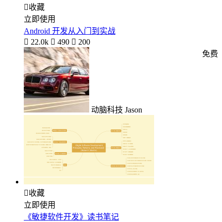

收藏
立即使用
Android 开发从入门到实战

22.0k

490

200
免费
动脑科技 Jason

收藏
立即使用
《敏捷软件开发》读书笔记