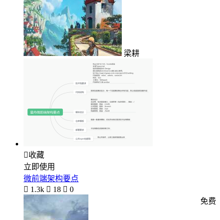
梁耕

收藏
立即使用
微前端架构要点

1.3k

18

0
免费