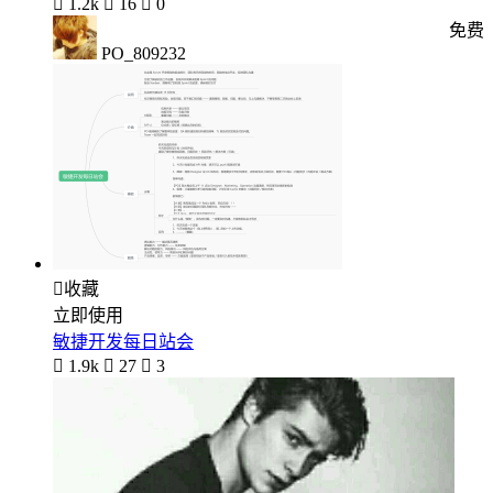

1.2k

16

0
免费
PO_809232

收藏
立即使用
敏捷开发每日站会

1.9k

27

3