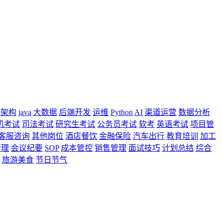
架构
java
大数据
后端开发
运维
Python
AI
渠道运营
数据分析
机考试
司法考试
研究生考试
公务员考试
软考
英语考试
项目管
客服咨询
其他岗位
酒店餐饮
金融保险
汽车出行
教育培训
加工
管理
会议纪要
SOP
成本管控
销售管理
面试技巧
计划总结
综合
旅游美食
节日节气