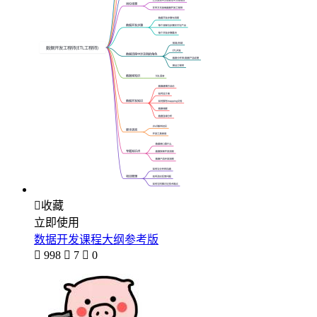

收藏
立即使用
数据开发课程大纲参考版

998

7

0