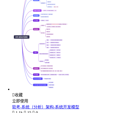

收藏
立即使用
软考-系统（分析）架构-系统开发模型

1.1k

15

0