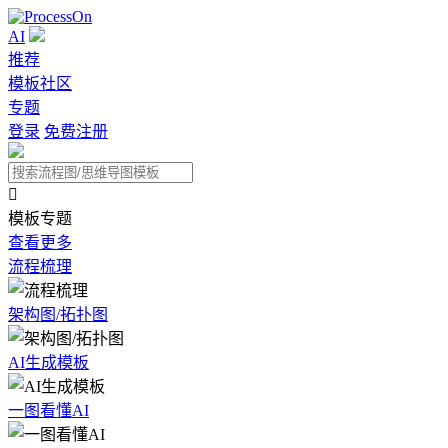
AI
推荐
模板社区
专题
登录
免费注册

模板专题
查看更多
流程梳理
架构图/拓扑图
AI生成模板
一图看懂AI