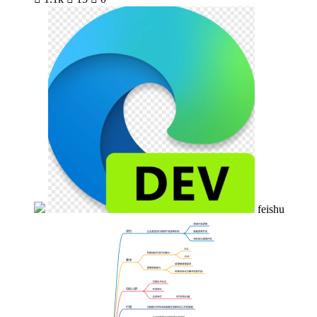
feishu