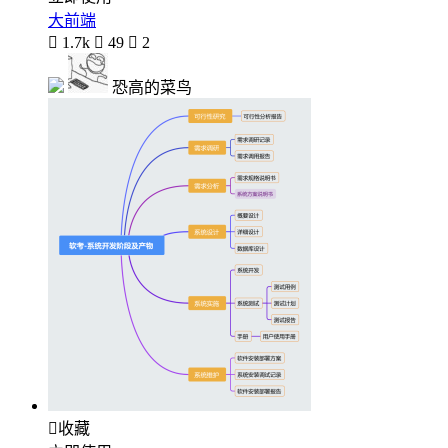
大前端

1.7k

49

2
恐高的菜鸟

收藏