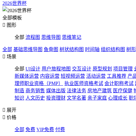
2026世界杯
全部模板

图形
全部
流程图
思维导图
思维笔记
全部
基础思维导图
鱼骨图
树状结构图
时间轴
组织结构图
树形

场景
全部
UI设计
用户旅程地图
交互设计
原型规划
项目管理
新媒体运营
内容运营
短视频运营
活动运营
工具推荐
产
理师职业资格（PMP）
执业医师资格考试
会计职称考试
制造
商务销售
媒体出版
法律法务
房地产建筑
医疗保健
知识
人文历史
投资理财
文学名著
亲子家庭
心理成长
职

展开

价格
全部
免费
VIP免费
付费