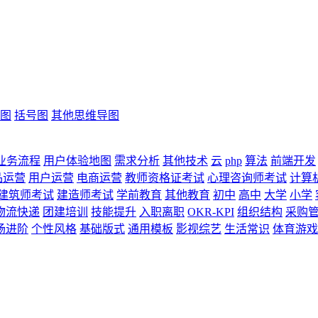
图
括号图
其他思维导图
业务流程
用户体验地图
需求分析
其他技术
云
php
算法
前端开发
品运营
用户运营
电商运营
教师资格证考试
心理咨询师考试
计算
建筑师考试
建造师考试
学前教育
其他教育
初中
高中
大学
小学
物流快递
团建培训
技能提升
入职离职
OKR-KPI
组织结构
采购
场进阶
个性风格
基础版式
通用模板
影视综艺
生活常识
体育游戏