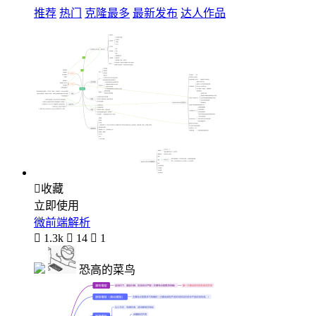
推荐
热门
克隆最多
最新发布
达人作品

收藏
立即使用
微前端解析

1.3k

14

1
恐高的菜鸟