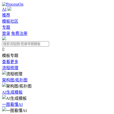
AI
推荐
模板社区
专题
登录
免费注册

模板专题
查看更多
流程梳理
架构图/拓扑图
AI生成模板
一图看懂AI