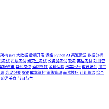
架构
java
大数据
后端开发
运维
Python
AI
渠道运营
数据分析
机考试
司法考试
研究生考试
公务员考试
软考
英语考试
项目管
客服咨询
其他岗位
酒店餐饮
金融保险
汽车出行
教育培训
加工
管理
会议纪要
SOP
成本管控
销售管理
面试技巧
计划总结
综合
旅游美食
节日节气