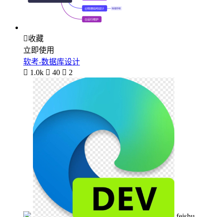

收藏
立即使用
软考-数据库设计

1.0k

40

2
feishu