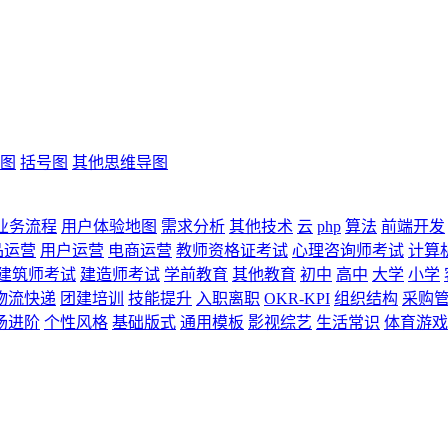
图
括号图
其他思维导图
业务流程
用户体验地图
需求分析
其他技术
云
php
算法
前端开发
品运营
用户运营
电商运营
教师资格证考试
心理咨询师考试
计算
建筑师考试
建造师考试
学前教育
其他教育
初中
高中
大学
小学
物流快递
团建培训
技能提升
入职离职
OKR-KPI
组织结构
采购
场进阶
个性风格
基础版式
通用模板
影视综艺
生活常识
体育游戏