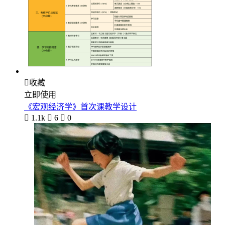

收藏
立即使用
《宏观经济学》首次课教学设计

1.1k

6

0