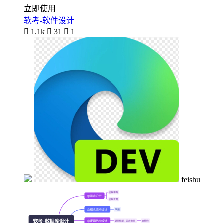
立即使用
软考-软件设计

1.1k

31

1
feishu