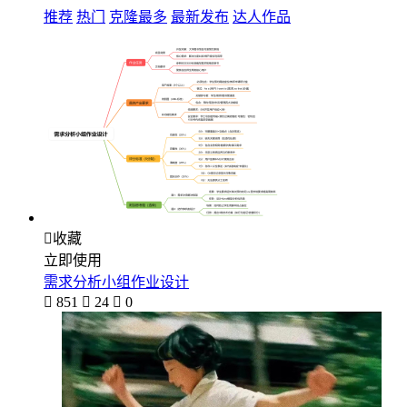
推荐
热门
克隆最多
最新发布
达人作品

收藏
立即使用
需求分析小组作业设计

851

24

0