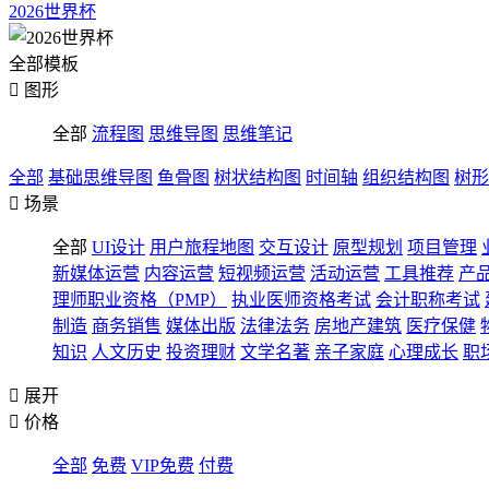
2026世界杯
全部模板

图形
全部
流程图
思维导图
思维笔记
全部
基础思维导图
鱼骨图
树状结构图
时间轴
组织结构图
树形

场景
全部
UI设计
用户旅程地图
交互设计
原型规划
项目管理
新媒体运营
内容运营
短视频运营
活动运营
工具推荐
产
理师职业资格（PMP）
执业医师资格考试
会计职称考试
制造
商务销售
媒体出版
法律法务
房地产建筑
医疗保健
知识
人文历史
投资理财
文学名著
亲子家庭
心理成长
职

展开

价格
全部
免费
VIP免费
付费