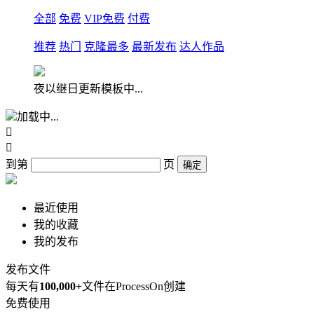
全部
免费
VIP免费
付费
推荐
热门
克隆最多
最新发布
达人作品
夜以继日更新模板中...
加载中...


到第
页
确定
最近使用
我的收藏
我的发布
发布文件
每天有
100,000+
文件在ProcessOn创建
免费使用