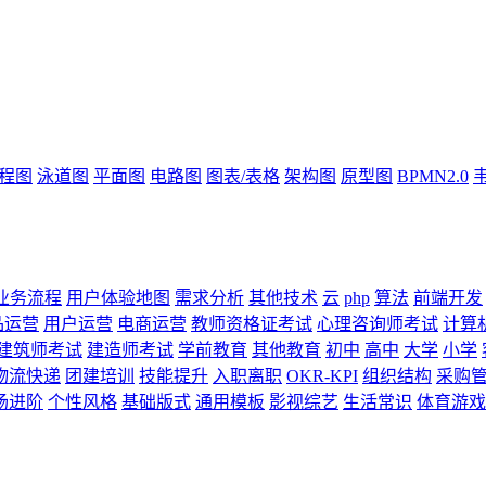
流程图
泳道图
平面图
电路图
图表/表格
架构图
原型图
BPMN2.0
业务流程
用户体验地图
需求分析
其他技术
云
php
算法
前端开发
品运营
用户运营
电商运营
教师资格证考试
心理咨询师考试
计算
建筑师考试
建造师考试
学前教育
其他教育
初中
高中
大学
小学
物流快递
团建培训
技能提升
入职离职
OKR-KPI
组织结构
采购
场进阶
个性风格
基础版式
通用模板
影视综艺
生活常识
体育游戏