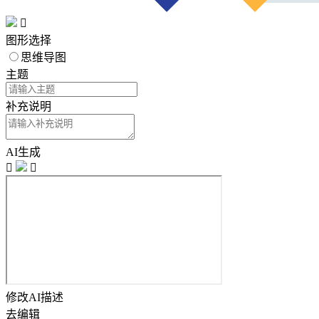

图形选择
思维导图
主题
补充说明
AI生成


修改AI描述
去编辑