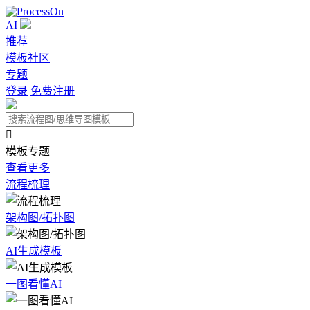
AI
推荐
模板社区
专题
登录
免费注册

模板专题
查看更多
流程梳理
架构图/拓扑图
AI生成模板
一图看懂AI