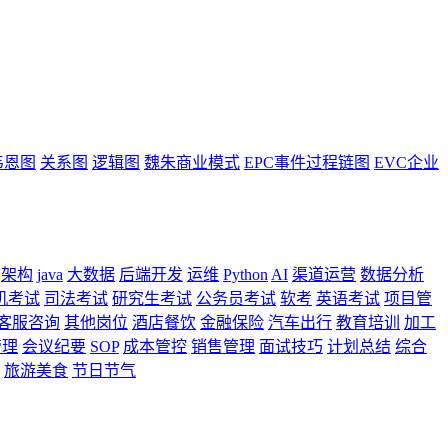
韦恩图
关系图
逻辑图
魏朱商业模式
EPC事件过程链图
EVC企业
架构
java
大数据
后端开发
运维
Python
AI
渠道运营
数据分析
机考试
司法考试
研究生考试
公务员考试
软考
英语考试
项目管
客服咨询
其他岗位
酒店餐饮
金融保险
汽车出行
教育培训
加工
管理
会议纪要
SOP
成本管控
销售管理
面试技巧
计划总结
综合
旅游美食
节日节气