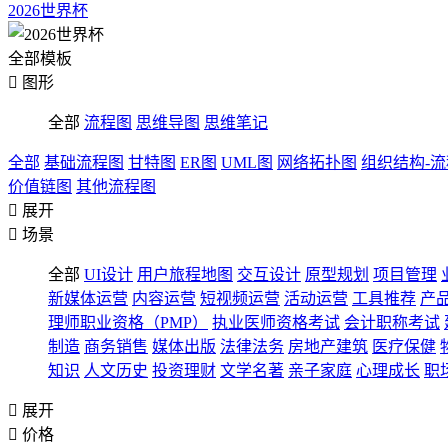
2026世界杯
全部模板

图形
全部
流程图
思维导图
思维笔记
全部
基础流程图
甘特图
ER图
UML图
网络拓扑图
组织结构-
价值链图
其他流程图

展开

场景
全部
UI设计
用户旅程地图
交互设计
原型规划
项目管理
新媒体运营
内容运营
短视频运营
活动运营
工具推荐
产
理师职业资格（PMP）
执业医师资格考试
会计职称考试
制造
商务销售
媒体出版
法律法务
房地产建筑
医疗保健
知识
人文历史
投资理财
文学名著
亲子家庭
心理成长
职

展开

价格