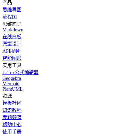
产品
思维导图
流程图
思维笔记
Markdown
在线白板
原型设计
API服务
智能图形
实用工具
LaTex公式编辑器
Geogebra
Mermaid
PlantUML
资源
模板社区
知识教程
专题频道
帮助中心
使用手册