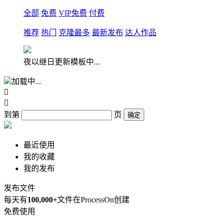
全部
免费
VIP免费
付费
推荐
热门
克隆最多
最新发布
达人作品
夜以继日更新模板中...
加载中...


到第
页
确定
最近使用
我的收藏
我的发布
发布文件
每天有
100,000+
文件在ProcessOn创建
免费使用