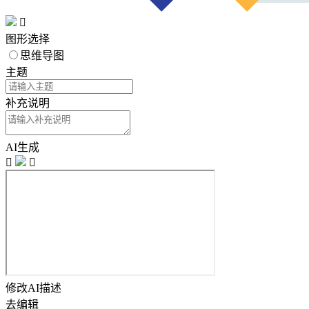

图形选择
思维导图
主题
补充说明
AI生成


修改AI描述
去编辑