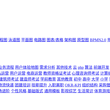
流程图
泳道图
平面图
电路图
图表/表格
架构图
原型图
BPMN2.0
业务流程
用户体验地图
需求分析
其他技术
云
php
算法
前端开发
品运营
用户运营
电商运营
教师资格证考试
心理咨询师考试
计算
建筑师考试
建造师考试
学前教育
其他教育
初中
高中
大学
小学
物流快递
团建培训
技能提升
入职离职
OKR-KPI
组织结构
采购
场进阶
个性风格
基础版式
通用模板
影视综艺
生活常识
体育游戏