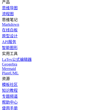
产品
思维导图
流程图
思维笔记
Markdown
在线白板
原型设计
API服务
智能图形
实用工具
LaTex公式编辑器
Geogebra
Mermaid
PlantUML
资源
模板社区
知识教程
专题频道
帮助中心
使用手册