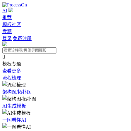
AI
推荐
模板社区
专题
登录
免费注册

模板专题
查看更多
流程梳理
架构图/拓扑图
AI生成模板
一图看懂AI