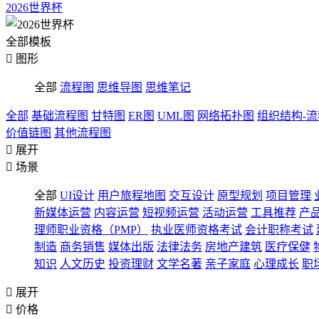
2026世界杯
全部模板

图形
全部
流程图
思维导图
思维笔记
全部
基础流程图
甘特图
ER图
UML图
网络拓扑图
组织结构-
价值链图
其他流程图

展开

场景
全部
UI设计
用户旅程地图
交互设计
原型规划
项目管理
新媒体运营
内容运营
短视频运营
活动运营
工具推荐
产
理师职业资格（PMP）
执业医师资格考试
会计职称考试
制造
商务销售
媒体出版
法律法务
房地产建筑
医疗保健
知识
人文历史
投资理财
文学名著
亲子家庭
心理成长
职

展开

价格