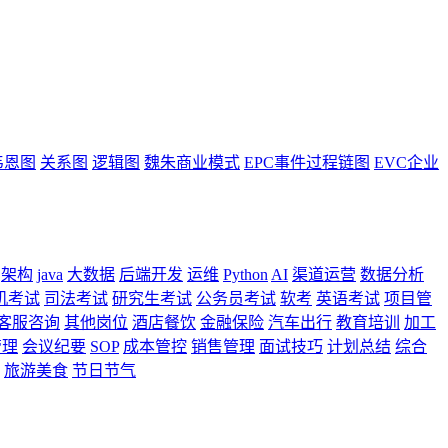
韦恩图
关系图
逻辑图
魏朱商业模式
EPC事件过程链图
EVC企业
架构
java
大数据
后端开发
运维
Python
AI
渠道运营
数据分析
机考试
司法考试
研究生考试
公务员考试
软考
英语考试
项目管
客服咨询
其他岗位
酒店餐饮
金融保险
汽车出行
教育培训
加工
管理
会议纪要
SOP
成本管控
销售管理
面试技巧
计划总结
综合
旅游美食
节日节气