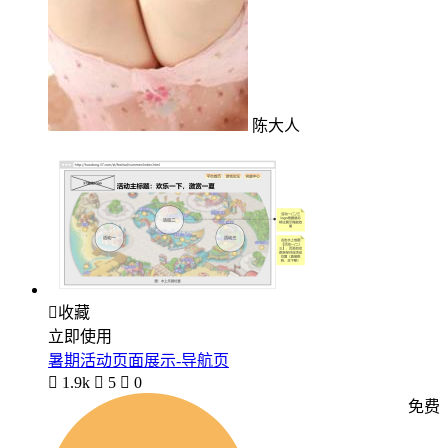
陈大人

收藏
立即使用
暑期活动页面展示-导航页

1.9k

5

0
免费