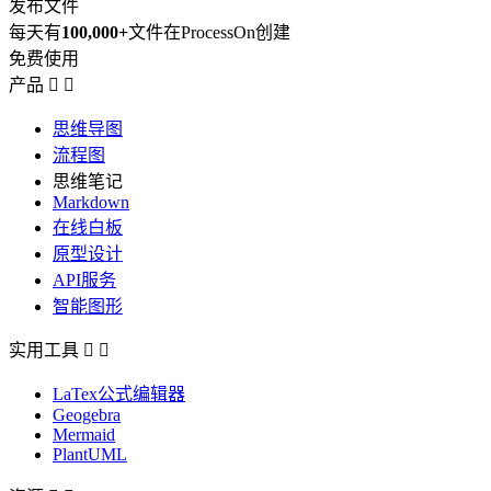
发布文件
每天有
100,000+
文件在ProcessOn创建
免费使用
产品


思维导图
流程图
思维笔记
Markdown
在线白板
原型设计
API服务
智能图形
实用工具


LaTex公式编辑器
Geogebra
Mermaid
PlantUML