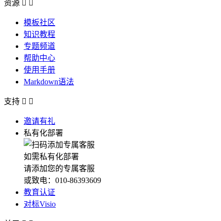
资源


模板社区
知识教程
专题频道
帮助中心
使用手册
Markdown语法
支持


邀请有礼
私有化部署
如需私有化部署
请添加您的专属客服
或致电：010-86393609
教育认证
对标Visio