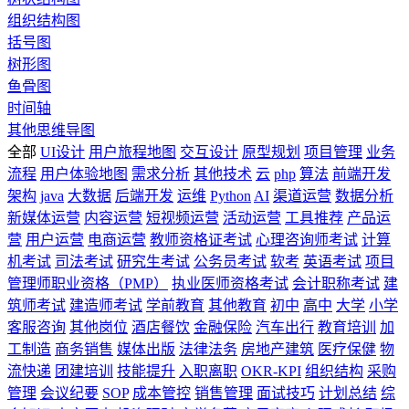
组织结构图
括号图
树形图
鱼骨图
时间轴
其他思维导图
全部
UI设计
用户旅程地图
交互设计
原型规划
项目管理
业务
流程
用户体验地图
需求分析
其他技术
云
php
算法
前端开发
架构
java
大数据
后端开发
运维
Python
AI
渠道运营
数据分析
新媒体运营
内容运营
短视频运营
活动运营
工具推荐
产品运
营
用户运营
电商运营
教师资格证考试
心理咨询师考试
计算
机考试
司法考试
研究生考试
公务员考试
软考
英语考试
项目
管理师职业资格（PMP）
执业医师资格考试
会计职称考试
建
筑师考试
建造师考试
学前教育
其他教育
初中
高中
大学
小学
客服咨询
其他岗位
酒店餐饮
金融保险
汽车出行
教育培训
加
工制造
商务销售
媒体出版
法律法务
房地产建筑
医疗保健
物
流快递
团建培训
技能提升
入职离职
OKR-KPI
组织结构
采购
管理
会议纪要
SOP
成本管控
销售管理
面试技巧
计划总结
综