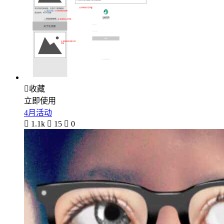

收藏
立即使用
4月活动

1.1k

15

0