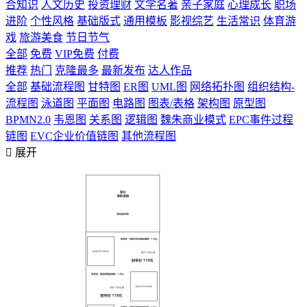
合知识
人文历史
投资理财
文学名著
亲子家庭
心理成长
职场
进阶
个性风格
基础版式
通用模板
影视综艺
生活常识
体育游
戏
旅游美食
节日节气
全部
免费
VIP免费
付费
推荐
热门
克隆最多
最新发布
达人作品
全部
基础流程图
甘特图
ER图
UML图
网络拓扑图
组织结构-
流程图
泳道图
平面图
电路图
图表/表格
架构图
原型图
BPMN2.0
韦恩图
关系图
逻辑图
魏朱商业模式
EPC事件过程
链图
EVC企业价值链图
其他流程图

展开