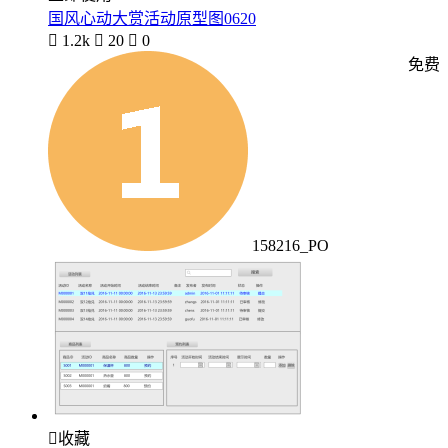
国风心动大赏活动原型图0620

1.2k

20

0
免费
158216_PO

收藏