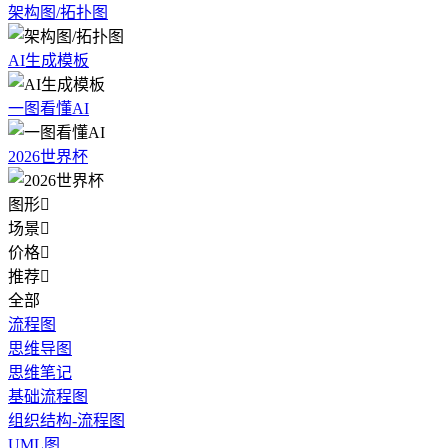
架构图/拓扑图
AI生成模板
一图看懂AI
2026世界杯
图形

场景

价格

推荐

全部
流程图
思维导图
思维笔记
基础流程图
组织结构-流程图
UML图