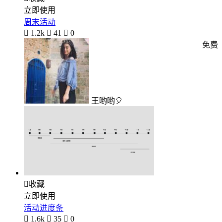
立即使用
周末活动

1.2k

41

0
免费
王哟哟🎈

收藏
立即使用
活动进度条

1.6k

35

0