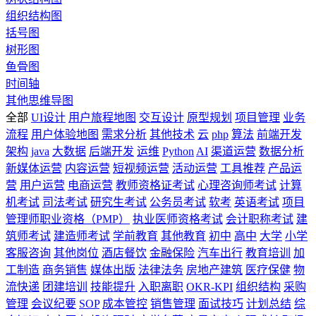
组织结构图
括号图
树形图
鱼骨图
时间轴
其他思维导图
全部
UI设计
用户旅程地图
交互设计
原型规划
项目管理
业务
流程
用户体验地图
需求分析
其他技术
云
php
算法
前端开发
架构
java
大数据
后端开发
运维
Python
AI
渠道运营
数据分析
新媒体运营
内容运营
短视频运营
活动运营
工具推荐
产品运
营
用户运营
电商运营
教师资格证考试
心理咨询师考试
计算
机考试
司法考试
研究生考试
公务员考试
软考
英语考试
项目
管理师职业资格（PMP）
执业医师资格考试
会计职称考试
建
筑师考试
建造师考试
学前教育
其他教育
初中
高中
大学
小学
客服咨询
其他岗位
酒店餐饮
金融保险
汽车出行
教育培训
加
工制造
商务销售
媒体出版
法律法务
房地产建筑
医疗保健
物
流快递
团建培训
技能提升
入职离职
OKR-KPI
组织结构
采购
管理
会议纪要
SOP
成本管控
销售管理
面试技巧
计划总结
综