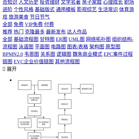
合知识
人文历史
投资理财
文学名著
亲子家庭
心理成长
职场
进阶
个性风格
基础版式
通用模板
影视综艺
生活常识
体育游
戏
旅游美食
节日节气
全部
免费
VIP免费
付费
推荐
热门
克隆最多
最新发布
达人作品
全部
基础流程图
甘特图
ER图
UML图
网络拓扑图
组织结构-
流程图
泳道图
平面图
电路图
图表/表格
架构图
原型图
BPMN2.0
韦恩图
关系图
逻辑图
魏朱商业模式
EPC事件过程
链图
EVC企业价值链图
其他流程图

展开