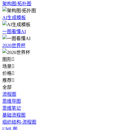
架构图/拓扑图
AI生成模板
一图看懂AI
2026世界杯
图形

场景

价格

推荐

全部
流程图
思维导图
思维笔记
基础流程图
组织结构-流程图
UML图