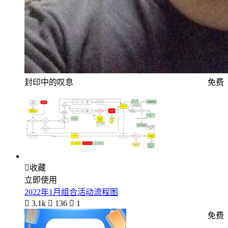
封印中的叹息
免费

收藏
立即使用
2022年1月组合活动流程图

3.1k

136

1
免费