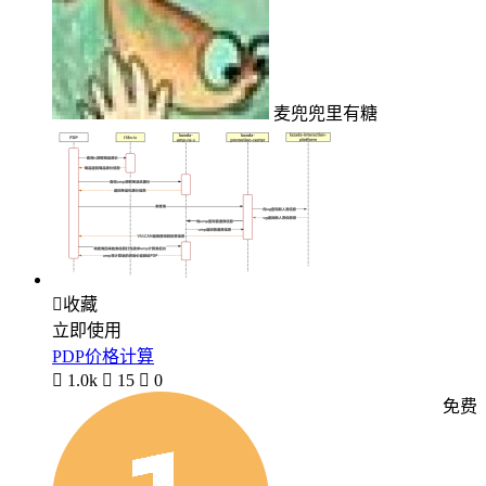
麦兜兜里有糖

收藏
立即使用
PDP价格计算

1.0k

15

0
免费