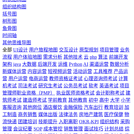
组织结构图
括号图
树形图
鱼骨图
时间轴
其他思维导图
全部
UI设计
用户旅程地图
交互设计
原型规划
项目管理
业务
流程
用户体验地图
需求分析
其他技术
云
php
算法
前端开发
架构
java
大数据
后端开发
运维
Python
AI
渠道运营
数据分析
新媒体运营
内容运营
短视频运营
活动运营
工具推荐
产品运
营
用户运营
电商运营
教师资格证考试
心理咨询师考试
计算
机考试
司法考试
研究生考试
公务员考试
软考
英语考试
项目
管理师职业资格（PMP）
执业医师资格考试
会计职称考试
建
筑师考试
建造师考试
学前教育
其他教育
初中
高中
大学
小学
客服咨询
其他岗位
酒店餐饮
金融保险
汽车出行
教育培训
加
工制造
商务销售
媒体出版
法律法务
房地产建筑
医疗保健
物
流快递
团建培训
技能提升
入职离职
OKR-KPI
组织结构
采购
管理
会议纪要
SOP
成本管控
销售管理
面试技巧
计划总结
综