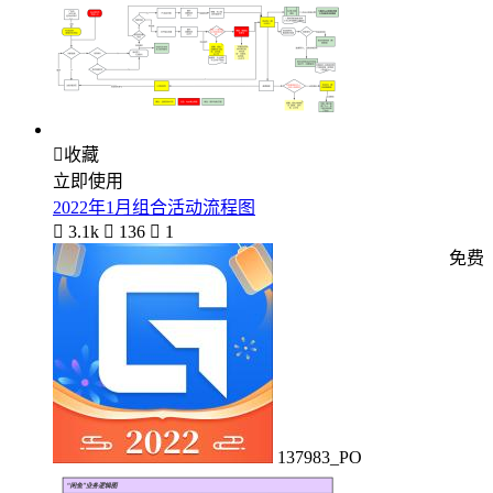

收藏
立即使用
2022年1月组合活动流程图

3.1k

136

1
免费
137983_PO