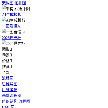
架构图/拓扑图
AI生成模板
一图看懂AI
2026世界杯
图形

场景

价格

推荐

全部
流程图
思维导图
思维笔记
基础流程图
组织结构-流程图
UML图