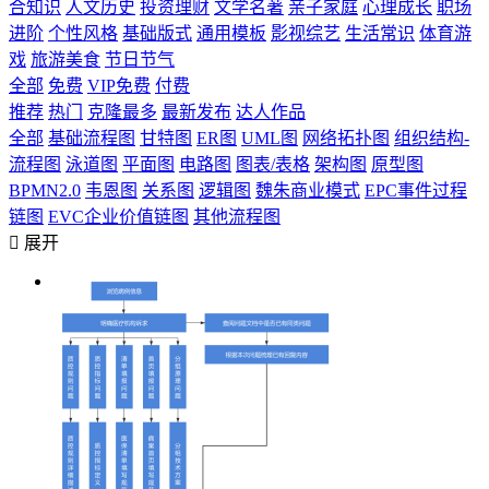
合知识
人文历史
投资理财
文学名著
亲子家庭
心理成长
职场
进阶
个性风格
基础版式
通用模板
影视综艺
生活常识
体育游
戏
旅游美食
节日节气
全部
免费
VIP免费
付费
推荐
热门
克隆最多
最新发布
达人作品
全部
基础流程图
甘特图
ER图
UML图
网络拓扑图
组织结构-
流程图
泳道图
平面图
电路图
图表/表格
架构图
原型图
BPMN2.0
韦恩图
关系图
逻辑图
魏朱商业模式
EPC事件过程
链图
EVC企业价值链图
其他流程图

展开