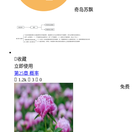
奇岛苏飘

收藏
立即使用
第25章 概率

1.2k

3

0
免费