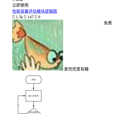
立即使用
性能容量评估模块逻辑图

1.5k

147

0
免费
麦兜兜里有糖