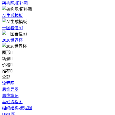
架构图/拓扑图
AI生成模板
一图看懂AI
2026世界杯
图形

场景

价格

推荐

全部
流程图
思维导图
思维笔记
基础流程图
组织结构-流程图
UML图