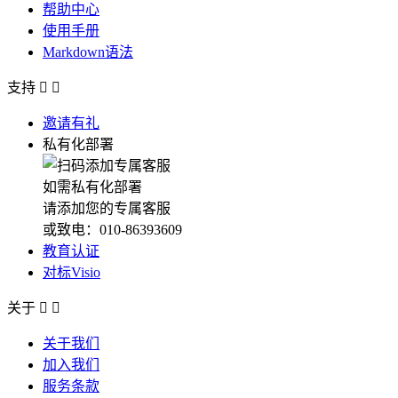
帮助中心
使用手册
Markdown语法
支持


邀请有礼
私有化部署
如需私有化部署
请添加您的专属客服
或致电：010-86393609
教育认证
对标Visio
关于


关于我们
加入我们
服务条款