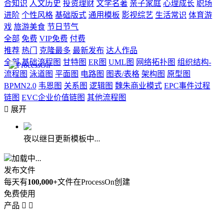
合知识
人文历史
投资理财
文学名著
亲子家庭
心理成长
职场
进阶
个性风格
基础版式
通用模板
影视综艺
生活常识
体育游
戏
旅游美食
节日节气
全部
免费
VIP免费
付费
推荐
热门
克隆最多
最新发布
达人作品
全部
基础流程图
甘特图
ER图
UML图
网络拓扑图
组织结构-
流程图
泳道图
平面图
电路图
图表/表格
架构图
原型图
BPMN2.0
韦恩图
关系图
逻辑图
魏朱商业模式
EPC事件过程
链图
EVC企业价值链图
其他流程图

展开
夜以继日更新模板中...
加载中...
发布文件
每天有
100,000+
文件在ProcessOn创建
免费使用
产品

