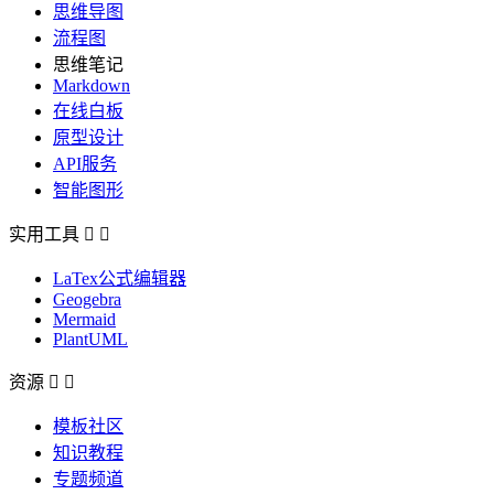
思维导图
流程图
思维笔记
Markdown
在线白板
原型设计
API服务
智能图形
实用工具


LaTex公式编辑器
Geogebra
Mermaid
PlantUML
资源


模板社区
知识教程
专题频道