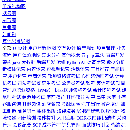
组织结构图
括号图
树形图
鱼骨图
时间轴
其他思维导图
全部
UI设计
用户旅程地图
交互设计
原型规划
项目管理
业务
流程
用户体验地图
需求分析
其他技术
云
php
算法
前端开发
架构
java
大数据
后端开发
运维
Python
AI
渠道运营
数据分析
新媒体运营
内容运营
短视频运营
活动运营
工具推荐
产品运
营
用户运营
电商运营
教师资格证考试
心理咨询师考试
计算
机考试
司法考试
研究生考试
公务员考试
软考
英语考试
项目
管理师职业资格（PMP）
执业医师资格考试
会计职称考试
建
筑师考试
建造师考试
学前教育
其他教育
初中
高中
大学
小学
客服咨询
其他岗位
酒店餐饮
金融保险
汽车出行
教育培训
加
工制造
商务销售
媒体出版
法律法务
房地产建筑
医疗保健
物
流快递
团建培训
技能提升
入职离职
OKR-KPI
组织结构
采购
管理
会议纪要
SOP
成本管控
销售管理
面试技巧
计划总结
综