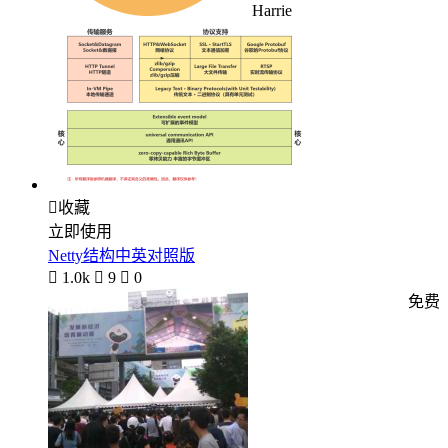
Harrie

收藏
立即使用
Netty结构中英对照版

1.0k

9

0
免费