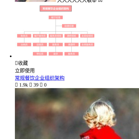
大大大大大大敏🐷 ʚɞ

收藏
立即使用
常规餐饮企业组织架构

1.9k

39

0