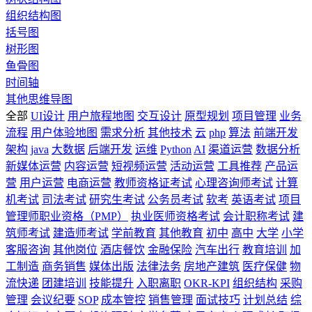
组织结构图
括号图
树形图
鱼骨图
时间轴
其他思维导图
全部
UI设计
用户旅程地图
交互设计
原型规划
项目管理
业务
流程
用户体验地图
需求分析
其他技术
云
php
算法
前端开发
架构
java
大数据
后端开发
运维
Python
AI
渠道运营
数据分析
新媒体运营
内容运营
短视频运营
活动运营
工具推荐
产品运
营
用户运营
电商运营
教师资格证考试
心理咨询师考试
计算
机考试
司法考试
研究生考试
公务员考试
软考
英语考试
项目
管理师职业资格（PMP）
执业医师资格考试
会计职称考试
建
筑师考试
建造师考试
学前教育
其他教育
初中
高中
大学
小学
客服咨询
其他岗位
酒店餐饮
金融保险
汽车出行
教育培训
加
工制造
商务销售
媒体出版
法律法务
房地产建筑
医疗保健
物
流快递
团建培训
技能提升
入职离职
OKR-KPI
组织结构
采购
管理
会议纪要
SOP
成本管控
销售管理
面试技巧
计划总结
综