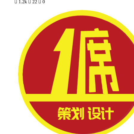

1.2k

22

0