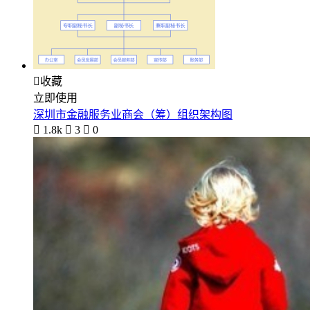

收藏
立即使用
深圳市金融服务业商会（筹）组织架构图

1.8k

3

0