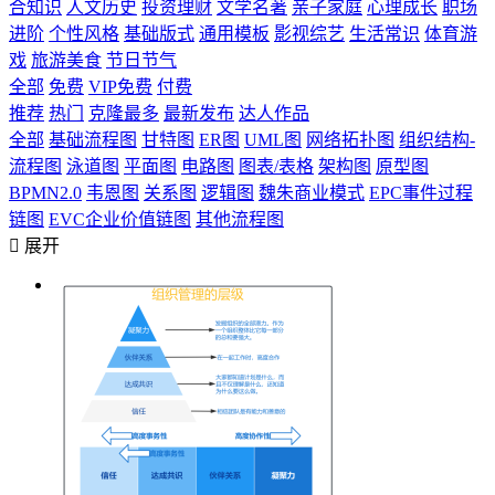
合知识
人文历史
投资理财
文学名著
亲子家庭
心理成长
职场
进阶
个性风格
基础版式
通用模板
影视综艺
生活常识
体育游
戏
旅游美食
节日节气
全部
免费
VIP免费
付费
推荐
热门
克隆最多
最新发布
达人作品
全部
基础流程图
甘特图
ER图
UML图
网络拓扑图
组织结构-
流程图
泳道图
平面图
电路图
图表/表格
架构图
原型图
BPMN2.0
韦恩图
关系图
逻辑图
魏朱商业模式
EPC事件过程
链图
EVC企业价值链图
其他流程图

展开