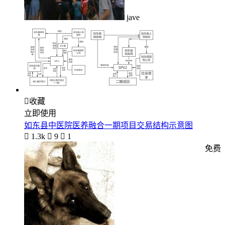
jave

收藏
立即使用
如东县中医院医养融合一期项目交易结构示意图

1.3k

9

1
免费