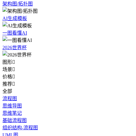
架构图/拓扑图
AI生成模板
一图看懂AI
2026世界杯
图形

场景

价格

推荐

全部
流程图
思维导图
思维笔记
基础流程图
组织结构-流程图
UML图