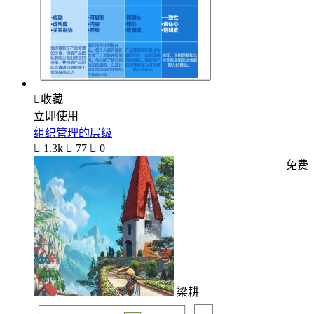

收藏
立即使用
组织管理的层级

1.3k

77

0
免费
梁耕