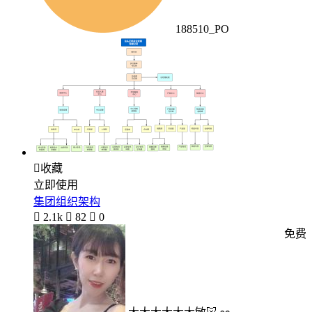
188510_PO

收藏
立即使用
集团组织架构

2.1k

82

0
免费