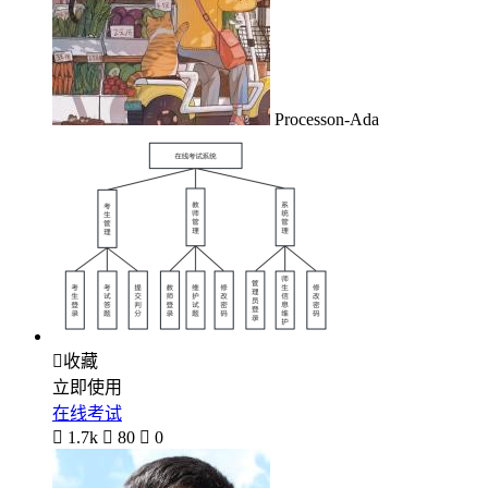
Processon-Ada

收藏
立即使用
在线考试

1.7k

80

0