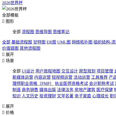
2026世界杯
全部模板

图形
全部
流程图
思维导图
思维笔记
全部
基础流程图
甘特图
ER图
UML图
网络拓扑图
组织结构-
价值链图
其他流程图

展开

场景
全部
UI设计
用户旅程地图
交互设计
原型规划
项目管理
新媒体运营
内容运营
短视频运营
活动运营
工具推荐
产
理师职业资格（PMP）
执业医师资格考试
会计职称考试
制造
商务销售
媒体出版
法律法务
房地产建筑
医疗保健
知识
人文历史
投资理财
文学名著
亲子家庭
心理成长
职

展开

价格