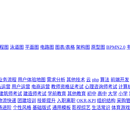
流程图
泳道图
平面图
电路图
图表/表格
架构图
原型图
BPMN2.0
业务流程
用户体验地图
需求分析
其他技术
云
php
算法
前端开发
品运营
用户运营
电商运营
教师资格证考试
心理咨询师考试
计算
建筑师考试
建造师考试
学前教育
其他教育
初中
高中
大学
小学
物流快递
团建培训
技能提升
入职离职
OKR-KPI
组织结构
采购
场进阶
个性风格
基础版式
通用模板
影视综艺
生活常识
体育游戏