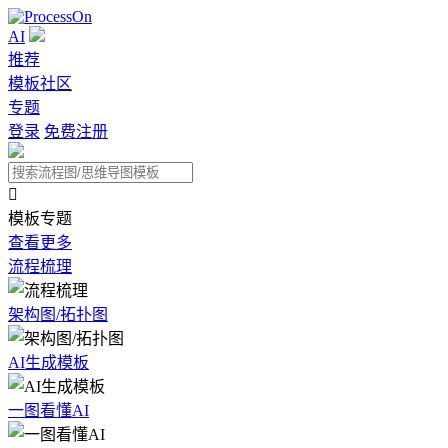
AI
推荐
模板社区
专题
登录
免费注册

模板专题
查看更多
流程梳理
架构图/拓扑图
AI生成模板
一图看懂AI