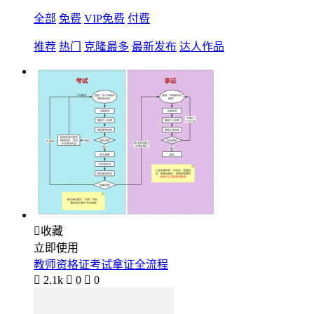
全部
免费
VIP免费
付费
推荐
热门
克隆最多
最新发布
达人作品

收藏
立即使用
教师资格证考试拿证全流程

2.1k

0

0