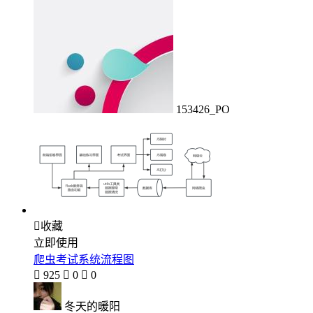
153426_PO

收藏
立即使用
爬虫考试系统流程图

925

0

0
冬天的暖阳