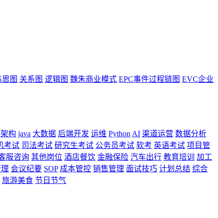
韦恩图
关系图
逻辑图
魏朱商业模式
EPC事件过程链图
EVC企业
架构
java
大数据
后端开发
运维
Python
AI
渠道运营
数据分析
机考试
司法考试
研究生考试
公务员考试
软考
英语考试
项目管
客服咨询
其他岗位
酒店餐饮
金融保险
汽车出行
教育培训
加工
管理
会议纪要
SOP
成本管控
销售管理
面试技巧
计划总结
综合
旅游美食
节日节气