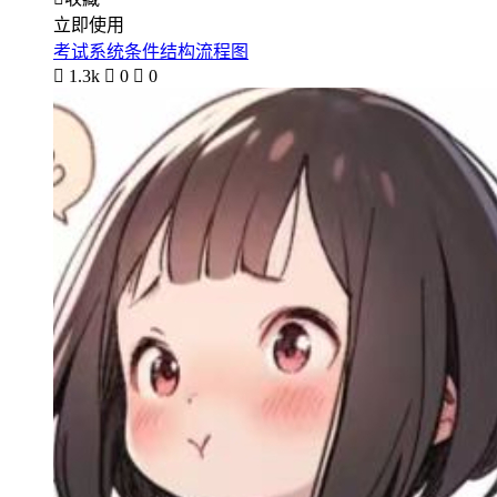
立即使用
考试系统条件结构流程图

1.3k

0

0