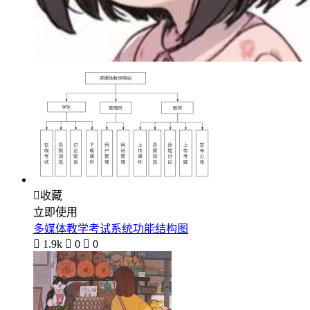

收藏
立即使用
多媒体教学考试系统功能结构图

1.9k

0

0