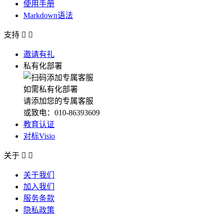
使用手册
Markdown语法
支持


邀请有礼
私有化部署
如需私有化部署
请添加您的专属客服
或致电：010-86393609
教育认证
对标Visio
关于


关于我们
加入我们
服务条款
隐私政策