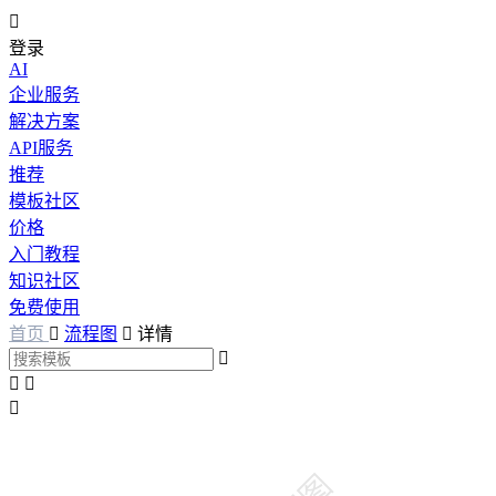

登录
AI
企业服务
解决方案
API服务
推荐
模板社区
价格
入门教程
知识社区
免费使用
首页

流程图

详情



