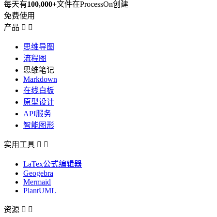
每天有
100,000+
文件在ProcessOn创建
免费使用
产品


思维导图
流程图
思维笔记
Markdown
在线白板
原型设计
API服务
智能图形
实用工具


LaTex公式编辑器
Geogebra
Mermaid
PlantUML
资源

