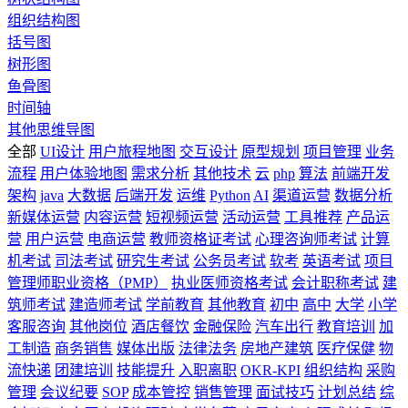
组织结构图
括号图
树形图
鱼骨图
时间轴
其他思维导图
全部
UI设计
用户旅程地图
交互设计
原型规划
项目管理
业务
流程
用户体验地图
需求分析
其他技术
云
php
算法
前端开发
架构
java
大数据
后端开发
运维
Python
AI
渠道运营
数据分析
新媒体运营
内容运营
短视频运营
活动运营
工具推荐
产品运
营
用户运营
电商运营
教师资格证考试
心理咨询师考试
计算
机考试
司法考试
研究生考试
公务员考试
软考
英语考试
项目
管理师职业资格（PMP）
执业医师资格考试
会计职称考试
建
筑师考试
建造师考试
学前教育
其他教育
初中
高中
大学
小学
客服咨询
其他岗位
酒店餐饮
金融保险
汽车出行
教育培训
加
工制造
商务销售
媒体出版
法律法务
房地产建筑
医疗保健
物
流快递
团建培训
技能提升
入职离职
OKR-KPI
组织结构
采购
管理
会议纪要
SOP
成本管控
销售管理
面试技巧
计划总结
综