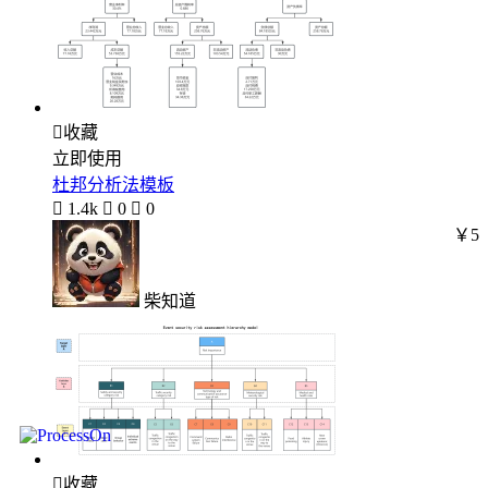

收藏
立即使用
杜邦分析法模板

1.4k

0

0
￥5
柴知道

收藏