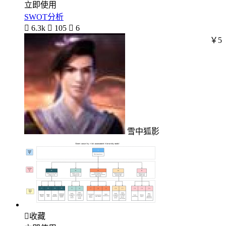
立即使用
SWOT分析

6.3k

105

6
￥5
雪中狐影

收藏