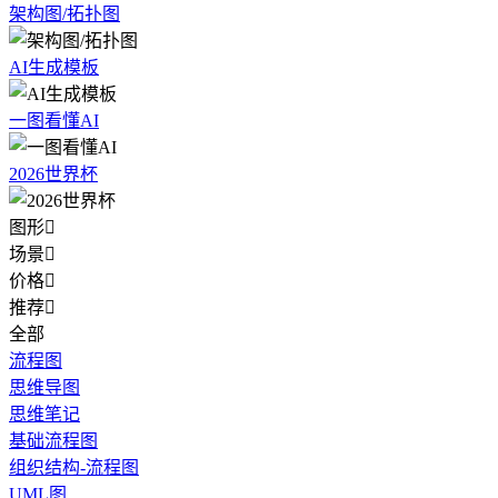
架构图/拓扑图
AI生成模板
一图看懂AI
2026世界杯
图形

场景

价格

推荐

全部
流程图
思维导图
思维笔记
基础流程图
组织结构-流程图
UML图