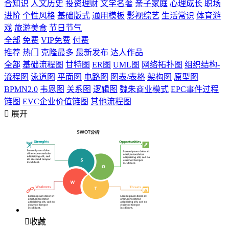
合知识
人文历史
投资理财
文学名著
亲子家庭
心理成长
职场
进阶
个性风格
基础版式
通用模板
影视综艺
生活常识
体育游
戏
旅游美食
节日节气
全部
免费
VIP免费
付费
推荐
热门
克隆最多
最新发布
达人作品
全部
基础流程图
甘特图
ER图
UML图
网络拓扑图
组织结构-
流程图
泳道图
平面图
电路图
图表/表格
架构图
原型图
BPMN2.0
韦恩图
关系图
逻辑图
魏朱商业模式
EPC事件过程
链图
EVC企业价值链图
其他流程图

展开

收藏