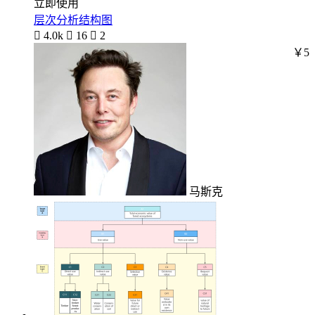
立即使用
层次分析结构图

4.0k

16

2
￥5
马斯克