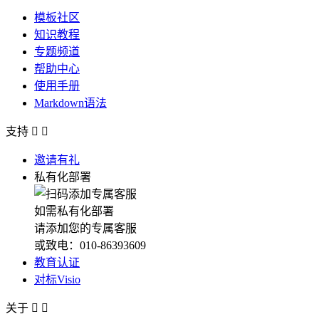
模板社区
知识教程
专题频道
帮助中心
使用手册
Markdown语法
支持


邀请有礼
私有化部署
如需私有化部署
请添加您的专属客服
或致电：010-86393609
教育认证
对标Visio
关于

