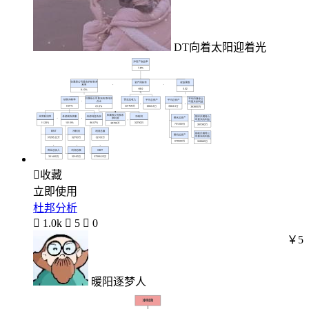
DT向着太阳迎着光

收藏
立即使用
杜邦分析

1.0k

5

0
￥5
暖阳逐梦人