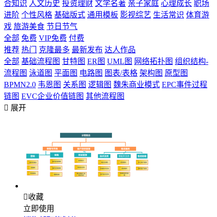
合知识
人文历史
投资理财
文学名著
亲子家庭
心理成长
职场
进阶
个性风格
基础版式
通用模板
影视综艺
生活常识
体育游
戏
旅游美食
节日节气
全部
免费
VIP免费
付费
推荐
热门
克隆最多
最新发布
达人作品
全部
基础流程图
甘特图
ER图
UML图
网络拓扑图
组织结构-
流程图
泳道图
平面图
电路图
图表/表格
架构图
原型图
BPMN2.0
韦恩图
关系图
逻辑图
魏朱商业模式
EPC事件过程
链图
EVC企业价值链图
其他流程图

展开

收藏
立即使用