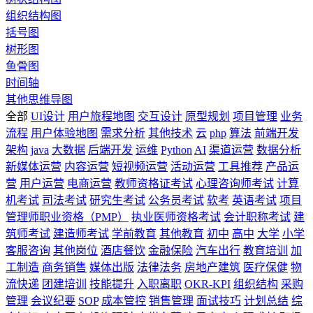
组织结构图
括号图
树形图
鱼骨图
时间轴
其他思维导图
全部
UI设计
用户旅程地图
交互设计
原型规划
项目管理
业务
流程
用户体验地图
需求分析
其他技术
云
php
算法
前端开发
架构
java
大数据
后端开发
运维
Python
AI
渠道运营
数据分析
新媒体运营
内容运营
短视频运营
活动运营
工具推荐
产品运
营
用户运营
电商运营
教师资格证考试
心理咨询师考试
计算
机考试
司法考试
研究生考试
公务员考试
软考
英语考试
项目
管理师职业资格（PMP）
执业医师资格考试
会计职称考试
建
筑师考试
建造师考试
学前教育
其他教育
初中
高中
大学
小学
客服咨询
其他岗位
酒店餐饮
金融保险
汽车出行
教育培训
加
工制造
商务销售
媒体出版
法律法务
房地产建筑
医疗保健
物
流快递
团建培训
技能提升
入职离职
OKR-KPI
组织结构
采购
管理
会议纪要
SOP
成本管控
销售管理
面试技巧
计划总结
综