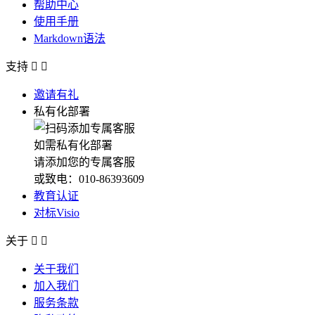
帮助中心
使用手册
Markdown语法
支持


邀请有礼
私有化部署
如需私有化部署
请添加您的专属客服
或致电：010-86393609
教育认证
对标Visio
关于


关于我们
加入我们
服务条款