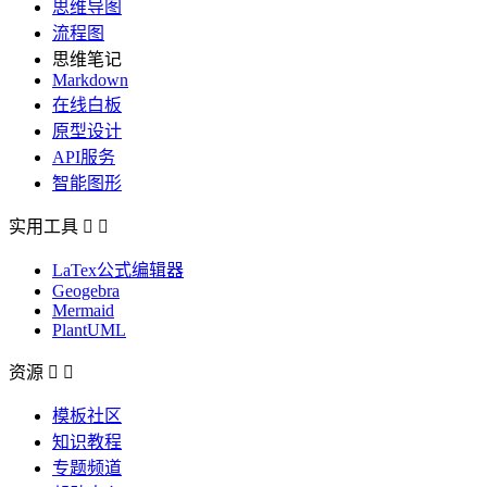
思维导图
流程图
思维笔记
Markdown
在线白板
原型设计
API服务
智能图形
实用工具


LaTex公式编辑器
Geogebra
Mermaid
PlantUML
资源


模板社区
知识教程
专题频道