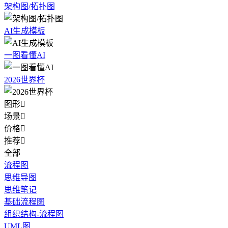
架构图/拓扑图
AI生成模板
一图看懂AI
2026世界杯
图形

场景

价格

推荐

全部
流程图
思维导图
思维笔记
基础流程图
组织结构-流程图
UML图