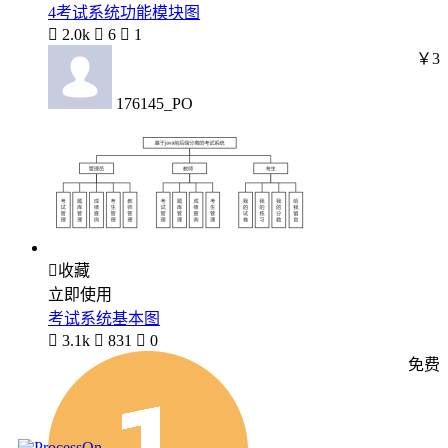
4考试系统功能模块图

2.0k

6

1
￥3
176145_PO

收藏
立即使用
考试系统基本图

3.1k

831

0
免费