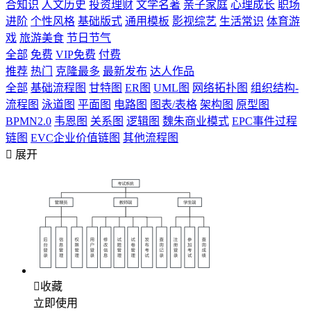
合知识
人文历史
投资理财
文学名著
亲子家庭
心理成长
职场
进阶
个性风格
基础版式
通用模板
影视综艺
生活常识
体育游
戏
旅游美食
节日节气
全部
免费
VIP免费
付费
推荐
热门
克隆最多
最新发布
达人作品
全部
基础流程图
甘特图
ER图
UML图
网络拓扑图
组织结构-
流程图
泳道图
平面图
电路图
图表/表格
架构图
原型图
BPMN2.0
韦恩图
关系图
逻辑图
魏朱商业模式
EPC事件过程
链图
EVC企业价值链图
其他流程图

展开

收藏
立即使用