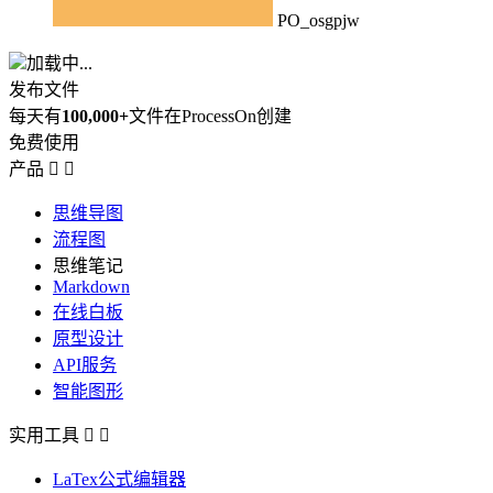
PO_osgpjw
加载中...
发布文件
每天有
100,000+
文件在ProcessOn创建
免费使用
产品


思维导图
流程图
思维笔记
Markdown
在线白板
原型设计
API服务
智能图形
实用工具


LaTex公式编辑器