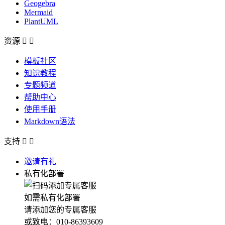
Geogebra
Mermaid
PlantUML
资源


模板社区
知识教程
专题频道
帮助中心
使用手册
Markdown语法
支持


邀请有礼
私有化部署
如需私有化部署
请添加您的专属客服
或致电：010-86393609