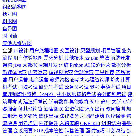
组织结构图
括号图
树形图
鱼骨图
时间轴
其他思维导图
全部
UI设计
用户旅程地图
交互设计
原型规划
项目管理
业务
流程
用户体验地图
需求分析
其他技术
云
php
算法
前端开发
架构
java
大数据
后端开发
运维
Python
AI
渠道运营
数据分析
新媒体运营
内容运营
短视频运营
活动运营
工具推荐
产品运
营
用户运营
电商运营
教师资格证考试
心理咨询师考试
计算
机考试
司法考试
研究生考试
公务员考试
软考
英语考试
项目
管理师职业资格（PMP）
执业医师资格考试
会计职称考试
建
筑师考试
建造师考试
学前教育
其他教育
初中
高中
大学
小学
客服咨询
其他岗位
酒店餐饮
金融保险
汽车出行
教育培训
加
工制造
商务销售
媒体出版
法律法务
房地产建筑
医疗保健
物
流快递
团建培训
技能提升
入职离职
OKR-KPI
组织结构
采购
管理
会议纪要
SOP
成本管控
销售管理
面试技巧
计划总结
综