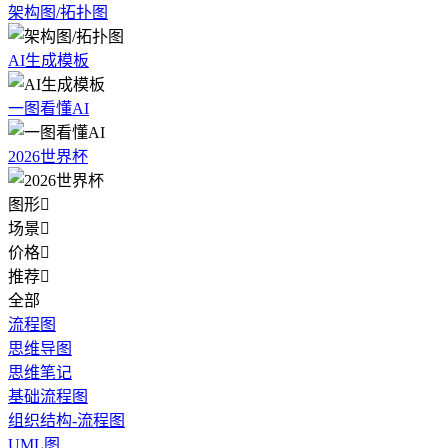
架构图/拓扑图
AI生成模板
一图看懂AI
2026世界杯
图形

场景

价格

推荐

全部
流程图
思维导图
思维笔记
基础流程图
组织结构-流程图
UML图