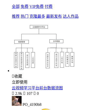
全部
免费
VIP免费
付费
推荐
热门
克隆最多
最新发布
达人作品

收藏
立即使用
云视频学习平台前台数据流图

2.9k

107

0
PO_4190b8