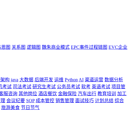
韦恩图
关系图
逻辑图
魏朱商业模式
EPC事件过程链图
EVC企业
架构
java
大数据
后端开发
运维
Python
AI
渠道运营
数据分析
机考试
司法考试
研究生考试
公务员考试
软考
英语考试
项目管
客服咨询
其他岗位
酒店餐饮
金融保险
汽车出行
教育培训
加工
管理
会议纪要
SOP
成本管控
销售管理
面试技巧
计划总结
综合
旅游美食
节日节气