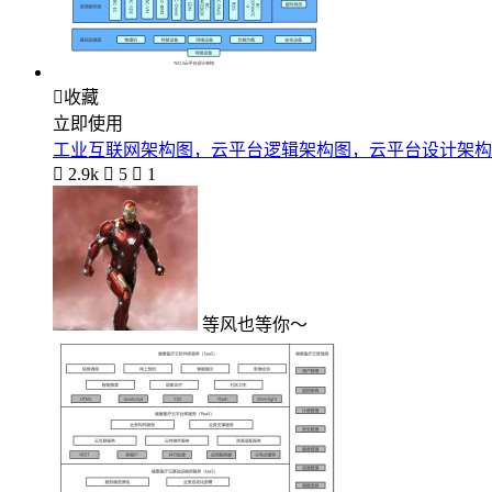

收藏
立即使用
工业互联网架构图，云平台逻辑架构图，云平台设计架构

2.9k

5

1
等风也等你～