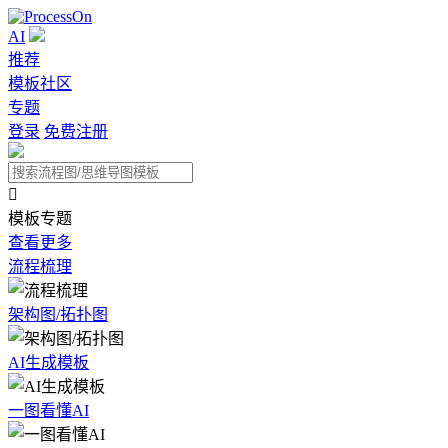
AI
推荐
模板社区
专题
登录
免费注册

模板专题
查看更多
流程梳理
架构图/拓扑图
AI生成模板
一图看懂AI