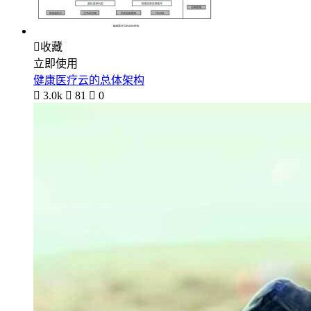

收藏
立即使用
健康医疗云的总体架构

3.0k

81

0