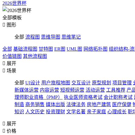
2026世界杯
全部模板

图形
全部
流程图
思维导图
思维笔记
全部
基础流程图
甘特图
ER图
UML图
网络拓扑图
组织结构-
价值链图
其他流程图

展开

场景
全部
UI设计
用户旅程地图
交互设计
原型规划
项目管理
新媒体运营
内容运营
短视频运营
活动运营
工具推荐
产
理师职业资格（PMP）
执业医师资格考试
会计职称考试
制造
商务销售
媒体出版
法律法务
房地产建筑
医疗保健
知识
人文历史
投资理财
文学名著
亲子家庭
心理成长
职

展开

价格