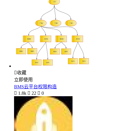

收藏
立即使用
BMS云平台权限构造

1.8k

22

0