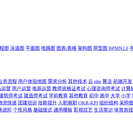
流程图
泳道图
平面图
电路图
图表/表格
架构图
原型图
BPMN2.0
业务流程
用户体验地图
需求分析
其他技术
云
php
算法
前端开发
品运营
用户运营
电商运营
教师资格证考试
心理咨询师考试
计算
建筑师考试
建造师考试
学前教育
其他教育
初中
高中
大学
小学
物流快递
团建培训
技能提升
入职离职
OKR-KPI
组织结构
采购
场进阶
个性风格
基础版式
通用模板
影视综艺
生活常识
体育游戏