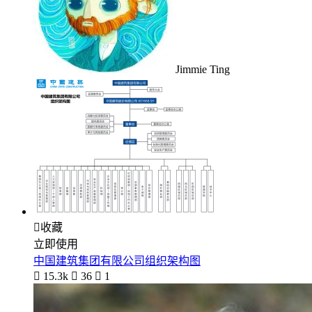
Jimmie Ting

收藏
立即使用
中国建筑集团有限公司组织架构图

15.3k

36

1