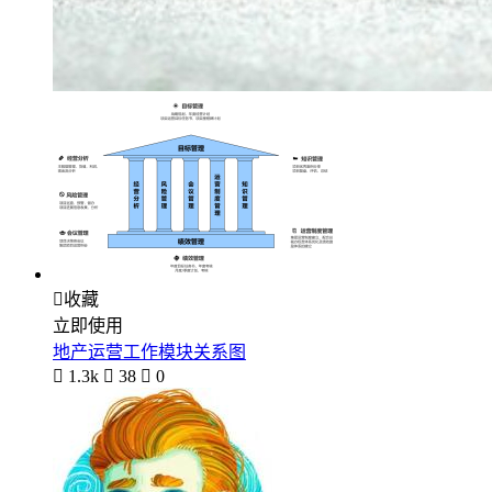

收藏
立即使用
地产运营工作模块关系图

1.3k

38

0