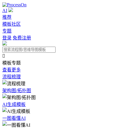
AI
推荐
模板社区
专题
登录
免费注册

模板专题
查看更多
流程梳理
架构图/拓扑图
AI生成模板
一图看懂AI