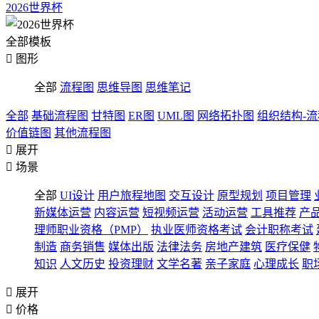
2026世界杯
全部模板

图形
全部
流程图
思维导图
思维笔记
全部
基础流程图
甘特图
ER图
UML图
网络拓扑图
组织结构-
价值链图
其他流程图

展开

场景
全部
UI设计
用户旅程地图
交互设计
原型规划
项目管理
新媒体运营
内容运营
短视频运营
活动运营
工具推荐
产
理师职业资格（PMP）
执业医师资格考试
会计职称考试
制造
商务销售
媒体出版
法律法务
房地产建筑
医疗保健
知识
人文历史
投资理财
文学名著
亲子家庭
心理成长
职

展开

价格