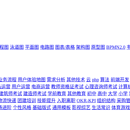
流程图
泳道图
平面图
电路图
图表/表格
架构图
原型图
BPMN2.0
业务流程
用户体验地图
需求分析
其他技术
云
php
算法
前端开发
品运营
用户运营
电商运营
教师资格证考试
心理咨询师考试
计算
建筑师考试
建造师考试
学前教育
其他教育
初中
高中
大学
小学
物流快递
团建培训
技能提升
入职离职
OKR-KPI
组织结构
采购
场进阶
个性风格
基础版式
通用模板
影视综艺
生活常识
体育游戏