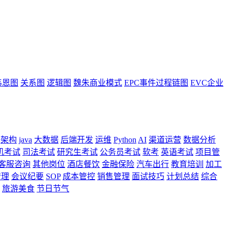
韦恩图
关系图
逻辑图
魏朱商业模式
EPC事件过程链图
EVC企业
架构
java
大数据
后端开发
运维
Python
AI
渠道运营
数据分析
机考试
司法考试
研究生考试
公务员考试
软考
英语考试
项目管
客服咨询
其他岗位
酒店餐饮
金融保险
汽车出行
教育培训
加工
管理
会议纪要
SOP
成本管控
销售管理
面试技巧
计划总结
综合
旅游美食
节日节气