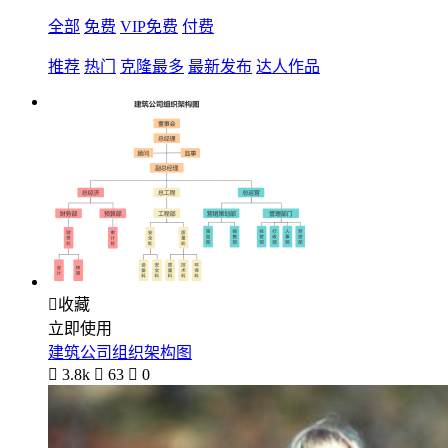
全部
免费
VIP免费
付费
推荐
热门
克隆最多
最新发布
达人作品

收藏
立即使用
建筑公司组织架构图

3.8k

63

0