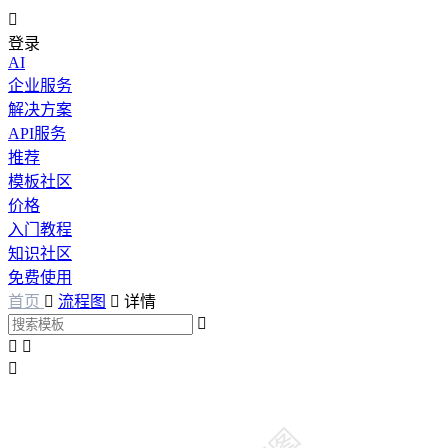

登录
AI
企业服务
解决方案
API服务
推荐
模板社区
价格
入门教程
知识社区
免费使用
首页

流程图

详情



