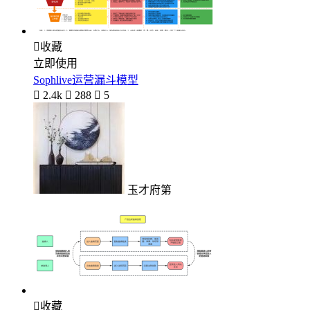

收藏
立即使用
Sophlive运营漏斗模型

2.4k

288

5
玉才府第

收藏