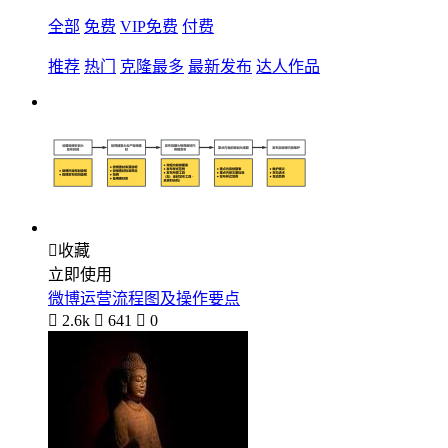
全部
免费
VIP免费
付费
推荐
热门
克隆最多
最新发布
达人作品

收藏
立即使用
微博运营流程图及操作要点

2.6k

641

0