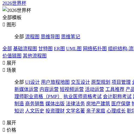
2026世界杯
全部模板

图形
全部
流程图
思维导图
思维笔记
全部
基础流程图
甘特图
ER图
UML图
网络拓扑图
组织结构-
价值链图
其他流程图

展开

场景
全部
UI设计
用户旅程地图
交互设计
原型规划
项目管理
新媒体运营
内容运营
短视频运营
活动运营
工具推荐
产
理师职业资格（PMP）
执业医师资格考试
会计职称考试
制造
商务销售
媒体出版
法律法务
房地产建筑
医疗保健
知识
人文历史
投资理财
文学名著
亲子家庭
心理成长
职

展开

价格