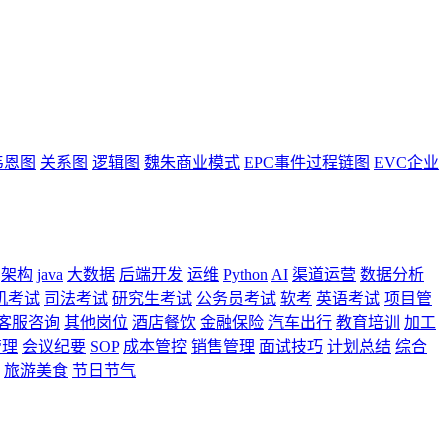
韦恩图
关系图
逻辑图
魏朱商业模式
EPC事件过程链图
EVC企业
架构
java
大数据
后端开发
运维
Python
AI
渠道运营
数据分析
机考试
司法考试
研究生考试
公务员考试
软考
英语考试
项目管
客服咨询
其他岗位
酒店餐饮
金融保险
汽车出行
教育培训
加工
管理
会议纪要
SOP
成本管控
销售管理
面试技巧
计划总结
综合
旅游美食
节日节气