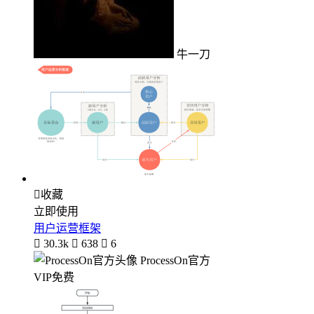
牛一刀

收藏
立即使用
用户运营框架

30.3k

638

6
ProcessOn官方
VIP免费