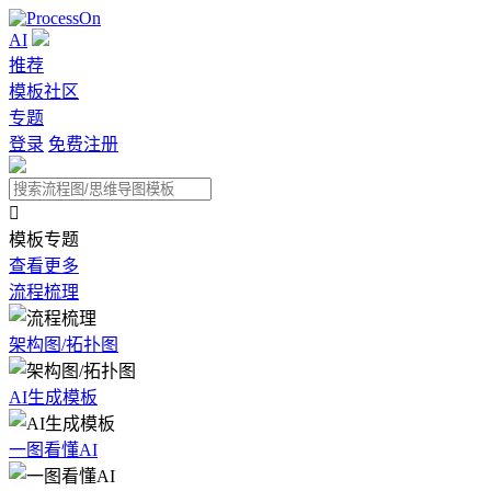
AI
推荐
模板社区
专题
登录
免费注册

模板专题
查看更多
流程梳理
架构图/拓扑图
AI生成模板
一图看懂AI