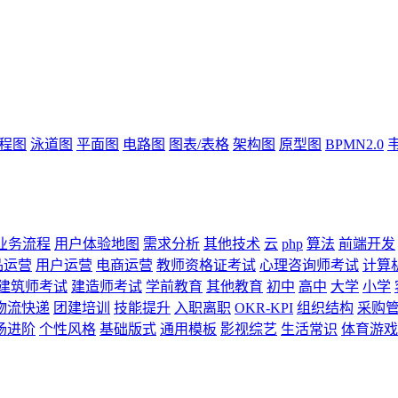
流程图
泳道图
平面图
电路图
图表/表格
架构图
原型图
BPMN2.0
业务流程
用户体验地图
需求分析
其他技术
云
php
算法
前端开发
品运营
用户运营
电商运营
教师资格证考试
心理咨询师考试
计算
建筑师考试
建造师考试
学前教育
其他教育
初中
高中
大学
小学
物流快递
团建培训
技能提升
入职离职
OKR-KPI
组织结构
采购
场进阶
个性风格
基础版式
通用模板
影视综艺
生活常识
体育游戏