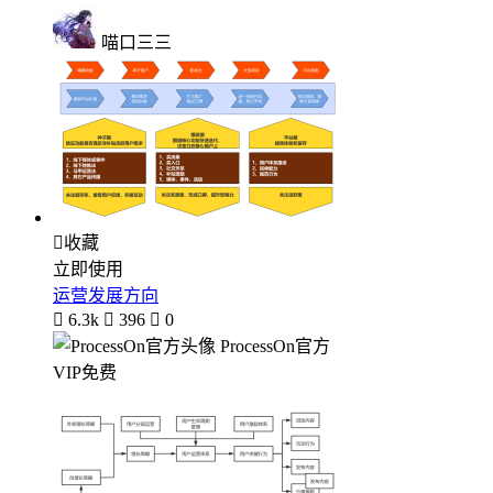
喵口三三

收藏
立即使用
运营发展方向

6.3k

396

0
ProcessOn官方
VIP免费