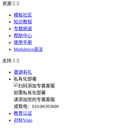
资源


模板社区
知识教程
专题频道
帮助中心
使用手册
Markdown语法
支持


邀请有礼
私有化部署
如需私有化部署
请添加您的专属客服
或致电：010-86393609
教育认证
对标Visio