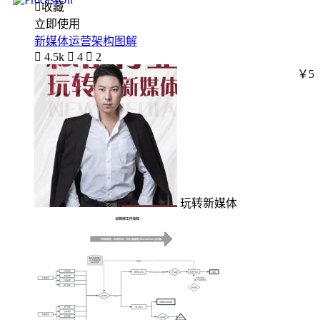

收藏
立即使用
新媒体运营架构图解

4.5k

4

2
￥5
玩转新媒体