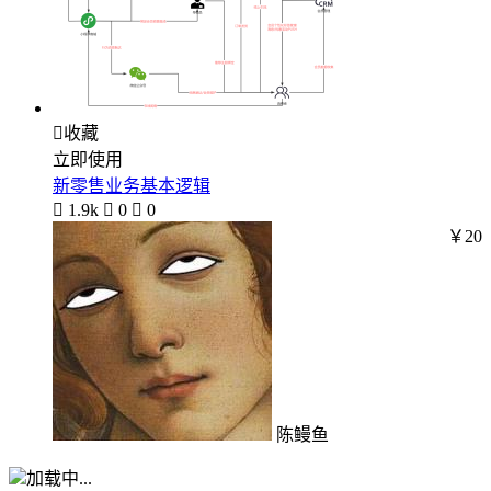

收藏
立即使用
新零售业务基本逻辑

1.9k

0

0
￥20
陈鳗鱼
加载中...