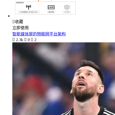

收藏
立即使用
智能媒体屏的物联网平台架构

2.3k

0

2