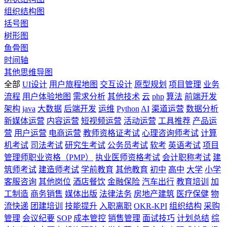
组织结构图
括号图
树形图
鱼骨图
时间轴
其他思维导图
全部
UI设计
用户旅程地图
交互设计
原型规划
项目管理
业务
流程
用户体验地图
需求分析
其他技术
云
php
算法
前端开发
架构
java
大数据
后端开发
运维
Python
AI
渠道运营
数据分析
新媒体运营
内容运营
短视频运营
活动运营
工具推荐
产品运
营
用户运营
电商运营
教师资格证考试
心理咨询师考试
计算
机考试
司法考试
研究生考试
公务员考试
软考
英语考试
项目
管理师职业资格（PMP）
执业医师资格考试
会计职称考试
建
筑师考试
建造师考试
学前教育
其他教育
初中
高中
大学
小学
客服咨询
其他岗位
酒店餐饮
金融保险
汽车出行
教育培训
加
工制造
商务销售
媒体出版
法律法务
房地产建筑
医疗保健
物
流快递
团建培训
技能提升
入职离职
OKR-KPI
组织结构
采购
管理
会议纪要
SOP
成本管控
销售管理
面试技巧
计划总结
综