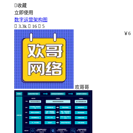

收藏
立即使用
数字运营架构图

3.3k

16

5
￥6
欢哥哥