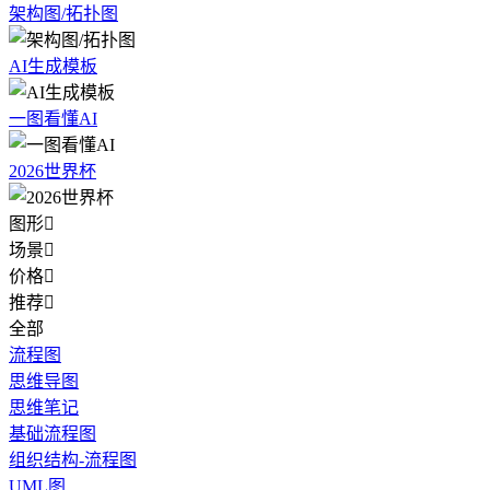
架构图/拓扑图
AI生成模板
一图看懂AI
2026世界杯
图形

场景

价格

推荐

全部
流程图
思维导图
思维笔记
基础流程图
组织结构-流程图
UML图