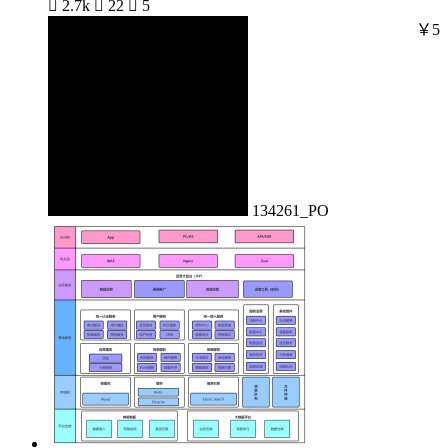

2.7k

22

5
￥5
134261_PO