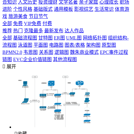
合知识
人文历史
投资理财
文学名著
亲子家庭
心理成长
职场
进阶
个性风格
基础版式
通用模板
影视综艺
生活常识
体育游
戏
旅游美食
节日节气
全部
免费
VIP免费
付费
推荐
热门
克隆最多
最新发布
达人作品
全部
基础流程图
甘特图
ER图
UML图
网络拓扑图
组织结构-
流程图
泳道图
平面图
电路图
图表/表格
架构图
原型图
BPMN2.0
韦恩图
关系图
逻辑图
魏朱商业模式
EPC事件过程
链图
EVC企业价值链图
其他流程图

展开

收藏