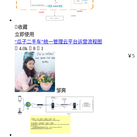

收藏
立即使用
“瓜子二手车”统一管理云平台运营流程图

4.0k

8

1
￥5
邹爽