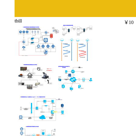
tbill
￥10