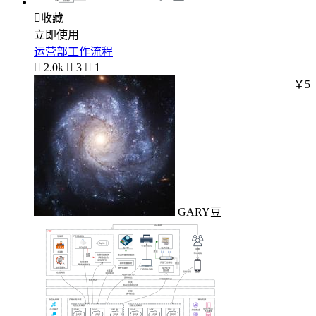

收藏
立即使用
运营部工作流程

2.0k

3

1
￥5
GARY豆