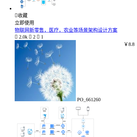

收藏
立即使用
物联网新零售，医疗，农业等场景架构设计方案

2.0k

2

1
￥8.8
PO_661260