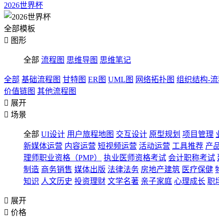
2026世界杯
全部模板

图形
全部
流程图
思维导图
思维笔记
全部
基础流程图
甘特图
ER图
UML图
网络拓扑图
组织结构-
价值链图
其他流程图

展开

场景
全部
UI设计
用户旅程地图
交互设计
原型规划
项目管理
新媒体运营
内容运营
短视频运营
活动运营
工具推荐
产
理师职业资格（PMP）
执业医师资格考试
会计职称考试
制造
商务销售
媒体出版
法律法务
房地产建筑
医疗保健
知识
人文历史
投资理财
文学名著
亲子家庭
心理成长
职

展开

价格