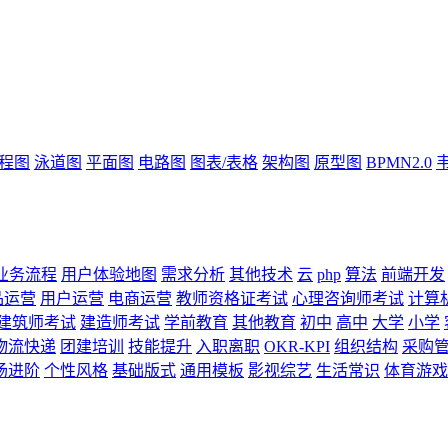
流程图
泳道图
平面图
电路图
图表/表格
架构图
原型图
BPMN2.0
业务流程
用户体验地图
需求分析
其他技术
云
php
算法
前端开发
品运营
用户运营
电商运营
教师资格证考试
心理咨询师考试
计算
建筑师考试
建造师考试
学前教育
其他教育
初中
高中
大学
小学
物流快递
团建培训
技能提升
入职离职
OKR-KPI
组织结构
采购
场进阶
个性风格
基础版式
通用模板
影视综艺
生活常识
体育游戏