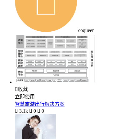
coqueer

收藏
立即使用
智慧旅游出行解决方案

3.1k

0

0