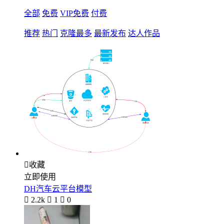
全部
免费
VIP免费
付费
推荐
热门
克隆最多
最新发布
达人作品

收藏
立即使用
DH汽车云平台模型

2.2k

1

0