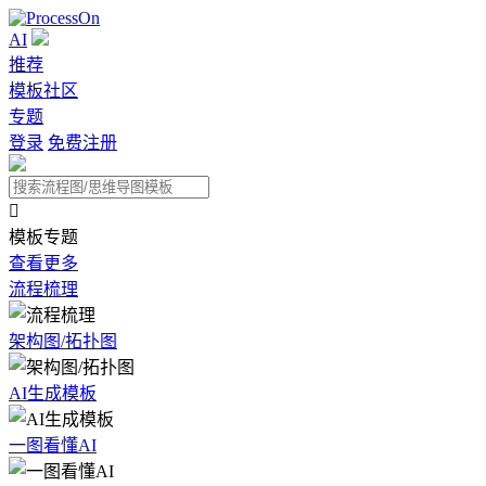
AI
推荐
模板社区
专题
登录
免费注册

模板专题
查看更多
流程梳理
架构图/拓扑图
AI生成模板
一图看懂AI