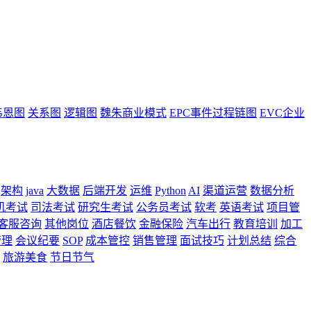
韦恩图
关系图
逻辑图
魏朱商业模式
EPC事件过程链图
EVC企业
架构
java
大数据
后端开发
运维
Python
AI
渠道运营
数据分析
机考试
司法考试
研究生考试
公务员考试
软考
英语考试
项目管
客服咨询
其他岗位
酒店餐饮
金融保险
汽车出行
教育培训
加工
管理
会议纪要
SOP
成本管控
销售管理
面试技巧
计划总结
综合
旅游美食
节日节气