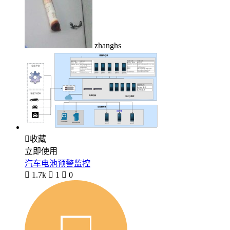
zhanghs

收藏
立即使用
汽车电池预警监控

1.7k

1

0