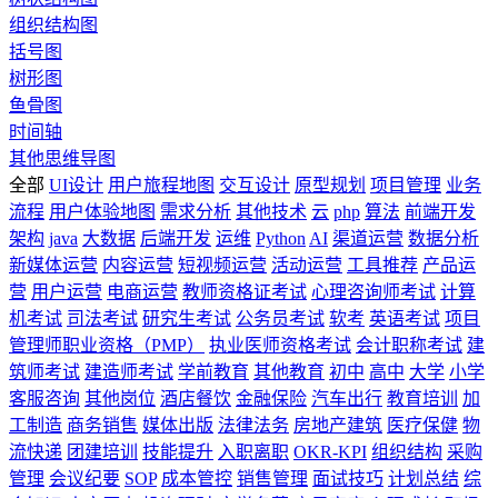
组织结构图
括号图
树形图
鱼骨图
时间轴
其他思维导图
全部
UI设计
用户旅程地图
交互设计
原型规划
项目管理
业务
流程
用户体验地图
需求分析
其他技术
云
php
算法
前端开发
架构
java
大数据
后端开发
运维
Python
AI
渠道运营
数据分析
新媒体运营
内容运营
短视频运营
活动运营
工具推荐
产品运
营
用户运营
电商运营
教师资格证考试
心理咨询师考试
计算
机考试
司法考试
研究生考试
公务员考试
软考
英语考试
项目
管理师职业资格（PMP）
执业医师资格考试
会计职称考试
建
筑师考试
建造师考试
学前教育
其他教育
初中
高中
大学
小学
客服咨询
其他岗位
酒店餐饮
金融保险
汽车出行
教育培训
加
工制造
商务销售
媒体出版
法律法务
房地产建筑
医疗保健
物
流快递
团建培训
技能提升
入职离职
OKR-KPI
组织结构
采购
管理
会议纪要
SOP
成本管控
销售管理
面试技巧
计划总结
综