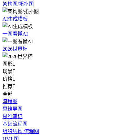
架构图/拓扑图
AI生成模板
一图看懂AI
2026世界杯
图形

场景

价格

推荐

全部
流程图
思维导图
思维笔记
基础流程图
组织结构-流程图
UML图