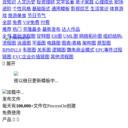
合知识
人文历史
投资理财
文学名著
亲子家庭
心理成长
职场
进阶
个性风格
基础版式
通用模板
影视综艺
生活常识
体育游
戏
旅游美食
节日节气
全部
免费
VIP免费
付费
推荐
热门
克隆最多
最新发布
达人作品
全部
基础流程图
甘特图
ER图
UML图
网络拓扑图
组织结构-
流程图
泳道图
平面图
电路图
图表/表格
架构图
原型图
BPMN2.0
韦恩图
关系图
逻辑图
魏朱商业模式
EPC事件过程
链图
EVC企业价值链图
其他流程图

展开
夜以继日更新模板中...
加载中...
发布文件
每天有
100,000+
文件在ProcessOn创建
免费使用
产品

