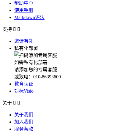
帮助中心
使用手册
Markdown语法
支持


邀请有礼
私有化部署
如需私有化部署
请添加您的专属客服
或致电：010-86393609
教育认证
对标Visio
关于


关于我们
加入我们
服务条款