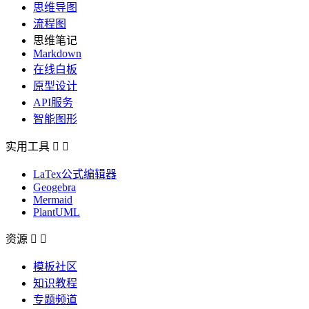
思维导图
流程图
思维笔记
Markdown
在线白板
原型设计
API服务
智能图形
实用工具


LaTex公式编辑器
Geogebra
Mermaid
PlantUML
资源


模板社区
知识教程
专题频道