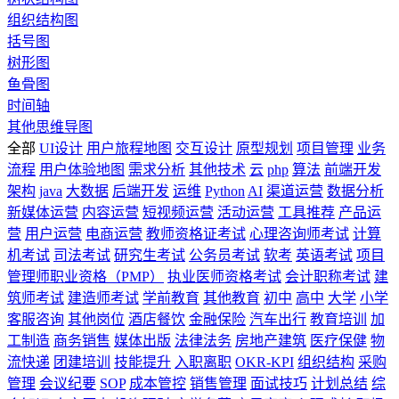
组织结构图
括号图
树形图
鱼骨图
时间轴
其他思维导图
全部
UI设计
用户旅程地图
交互设计
原型规划
项目管理
业务
流程
用户体验地图
需求分析
其他技术
云
php
算法
前端开发
架构
java
大数据
后端开发
运维
Python
AI
渠道运营
数据分析
新媒体运营
内容运营
短视频运营
活动运营
工具推荐
产品运
营
用户运营
电商运营
教师资格证考试
心理咨询师考试
计算
机考试
司法考试
研究生考试
公务员考试
软考
英语考试
项目
管理师职业资格（PMP）
执业医师资格考试
会计职称考试
建
筑师考试
建造师考试
学前教育
其他教育
初中
高中
大学
小学
客服咨询
其他岗位
酒店餐饮
金融保险
汽车出行
教育培训
加
工制造
商务销售
媒体出版
法律法务
房地产建筑
医疗保健
物
流快递
团建培训
技能提升
入职离职
OKR-KPI
组织结构
采购
管理
会议纪要
SOP
成本管控
销售管理
面试技巧
计划总结
综