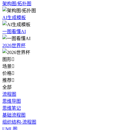
架构图/拓扑图
AI生成模板
一图看懂AI
2026世界杯
图形

场景

价格

推荐

全部
流程图
思维导图
思维笔记
基础流程图
组织结构-流程图
UML图