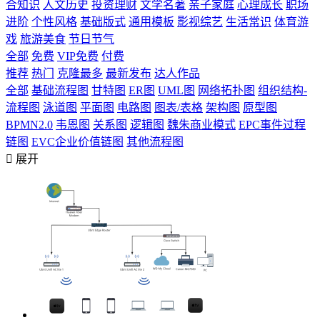
合知识
人文历史
投资理财
文学名著
亲子家庭
心理成长
职场
进阶
个性风格
基础版式
通用模板
影视综艺
生活常识
体育游
戏
旅游美食
节日节气
全部
免费
VIP免费
付费
推荐
热门
克隆最多
最新发布
达人作品
全部
基础流程图
甘特图
ER图
UML图
网络拓扑图
组织结构-
流程图
泳道图
平面图
电路图
图表/表格
架构图
原型图
BPMN2.0
韦恩图
关系图
逻辑图
魏朱商业模式
EPC事件过程
链图
EVC企业价值链图
其他流程图

展开