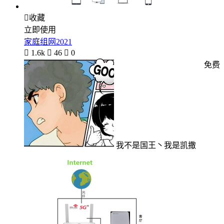

收藏
立即使用
家庭组网2021

1.6k

46

0
免费
我不是国王丶我是凯撒