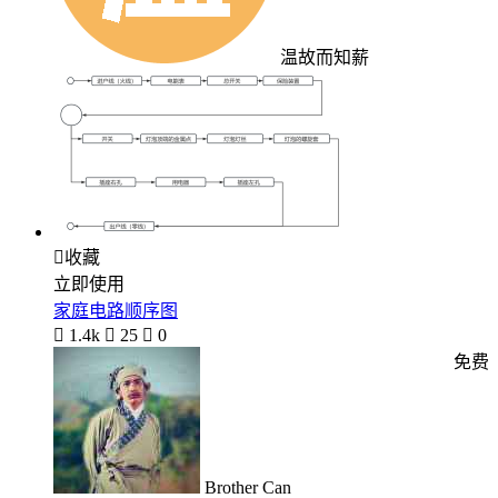
温故而知薪

收藏
立即使用
家庭电路顺序图

1.4k

25

0
免费
Brother Can