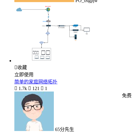
PO_osgpjw

收藏
立即使用
简单的家庭网络拓扑

1.7k

121

1
免费
65分先生