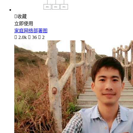

收藏
立即使用
家庭网络部署图

2.0k

36

2