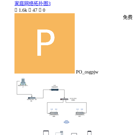
家庭网络拓扑图3

1.6k

47

0
免费
PO_osgpjw