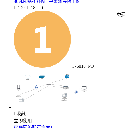
家庭网络拓扑图--中梁沐宸院 139

1.2k

18

0
免费
176818_PO

收藏
立即使用
家庭网络配置方案1