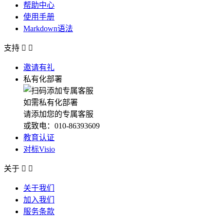
帮助中心
使用手册
Markdown语法
支持


邀请有礼
私有化部署
如需私有化部署
请添加您的专属客服
或致电：010-86393609
教育认证
对标Visio
关于


关于我们
加入我们
服务条款