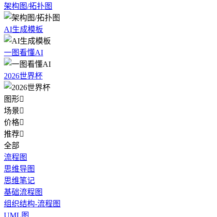
架构图/拓扑图
AI生成模板
一图看懂AI
2026世界杯
图形

场景

价格

推荐

全部
流程图
思维导图
思维笔记
基础流程图
组织结构-流程图
UML图