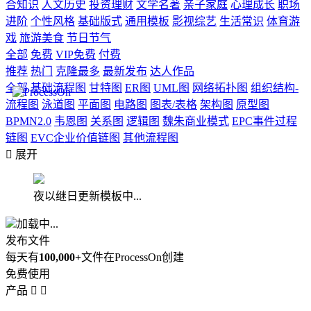
合知识
人文历史
投资理财
文学名著
亲子家庭
心理成长
职场
进阶
个性风格
基础版式
通用模板
影视综艺
生活常识
体育游
戏
旅游美食
节日节气
全部
免费
VIP免费
付费
推荐
热门
克隆最多
最新发布
达人作品
全部
基础流程图
甘特图
ER图
UML图
网络拓扑图
组织结构-
流程图
泳道图
平面图
电路图
图表/表格
架构图
原型图
BPMN2.0
韦恩图
关系图
逻辑图
魏朱商业模式
EPC事件过程
链图
EVC企业价值链图
其他流程图

展开
夜以继日更新模板中...
加载中...
发布文件
每天有
100,000+
文件在ProcessOn创建
免费使用
产品

