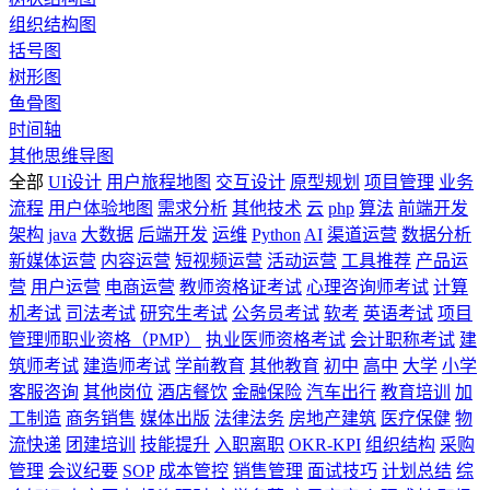
组织结构图
括号图
树形图
鱼骨图
时间轴
其他思维导图
全部
UI设计
用户旅程地图
交互设计
原型规划
项目管理
业务
流程
用户体验地图
需求分析
其他技术
云
php
算法
前端开发
架构
java
大数据
后端开发
运维
Python
AI
渠道运营
数据分析
新媒体运营
内容运营
短视频运营
活动运营
工具推荐
产品运
营
用户运营
电商运营
教师资格证考试
心理咨询师考试
计算
机考试
司法考试
研究生考试
公务员考试
软考
英语考试
项目
管理师职业资格（PMP）
执业医师资格考试
会计职称考试
建
筑师考试
建造师考试
学前教育
其他教育
初中
高中
大学
小学
客服咨询
其他岗位
酒店餐饮
金融保险
汽车出行
教育培训
加
工制造
商务销售
媒体出版
法律法务
房地产建筑
医疗保健
物
流快递
团建培训
技能提升
入职离职
OKR-KPI
组织结构
采购
管理
会议纪要
SOP
成本管控
销售管理
面试技巧
计划总结
综