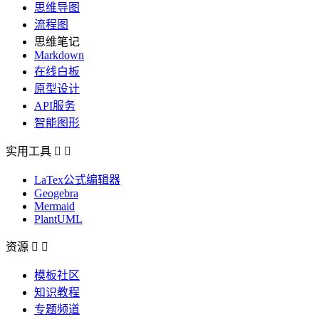
思维导图
流程图
思维笔记
Markdown
在线白板
原型设计
API服务
智能图形
实用工具


LaTex公式编辑器
Geogebra
Mermaid
PlantUML
资源


模板社区
知识教程
专题频道